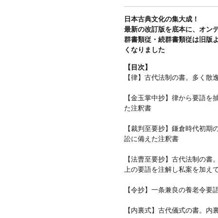
日本古典文化の集大成！
最新の改訂版を底本に、オン
群書類従・続群書類従は旧版
くなりました
【目次】
【律】古代法制の書。多く散
【金玉掌中抄】律から要語を
た注釈書
【裁判至要抄】鎌倉時代初期
訟に備えた注釈書
【法曹至要抄】古代法制の書
上の要語を注解し私案を加え
【令抄】一条兼良の養老令要
【内裏式】古代儀式の書。内