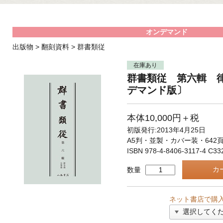
オンデマンド
出版物
>
翻刻資料
>
群書類従
在庫あり
群書類従 第六輯 
デマンド版〕
本体10,000円＋税
初版発行:2013年4月25日
A5判・並製・カバー装・642
ISBN 978-4-8406-3117-4 C33
数量
ネット書店で購