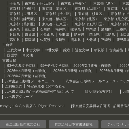
千葉県
東京都（千代田区）
東京都（中央区）
東京都（港区）
東
東京都（台東区）
東京都（墨田区）
東京都（品川区）
東京都（大田
東京都（世田谷区）
東京都（渋谷区）
東京都（杉並区）
東京都（中
東京都（練馬区）
東京都（板橋区）
東京都（北区）
東京都（足立区
東京都（葛飾区）
東京都（江東区）
東京都（江戸川区）
東京都（都
新潟県
富山県
石川県
福井県
岐阜県
静岡県
愛知県
三重県
兵庫県
奈良県
和歌山県
鳥取県
島根県
岡山県
広島県
山口
高知県
福岡県
佐賀県
長崎県
熊本県
大分県
宮崎県
鹿児島
古典籍
上代文学
中古文学
中世文学
絵巻
近世文学
草双紙
古典芸能
国語学
その他
古書目録
93号古典文学特輯
95号近代文学特輯
2026年2月新蒐（自筆物）
202
2026年4月新蒐（自筆物）
2026年5月新蒐（自筆物）
2026年6月新蒐（
2026年7月新蒐（自筆物）
八木書店 出版物 メールニュース
八木書店 出版物 メールニュース・バッ
ご利用規約
特定商取引に関する表示
八木書店出版物からの転載許可申請について
個人情報保護方針
お
八木書店グループ
copyright © 八木書店 All Rights Reserved.
[東京都公安委員会許可済 許可番号301
第二出版販売株式会社
株式会社日本古書通信社
ジャパンナレ