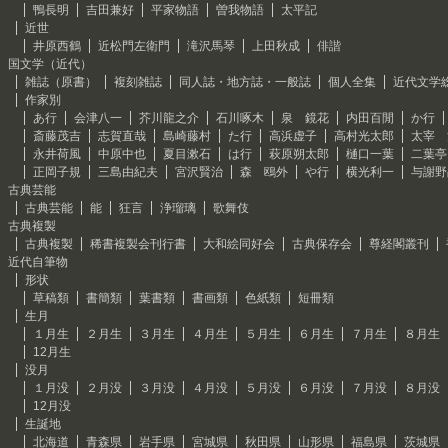
鴨長明
吉田兼好
平家物語
曽我物語
太平記
近世
井原西鶴
近松門左衛門
滝沢馬琴
上田秋成
俳諧
国文学（近代）
雑誌（原書）
複刻雑誌
同人誌・地方誌・一般誌
個人全集
近代文学
作家別
あ行
会津八一
芥川龍之介
石川啄木
泉 鏡花
内田百閒
か行
斎藤茂吉
志賀直哉
島崎藤村
た行
高浜虚子
高村光太郎
太宰 
永井荷風
中原中也
夏目漱石
は行
萩原朔太郎
樋口一葉
二葉亭
正岡子規
三島由紀夫
宮沢賢治
森 鴎外
や行
横光利一
与謝野
古典芸能
古典芸能
能
狂言
浄瑠璃
歌舞伎
古典複製
古典複製
稀書複製会刊行書
大和絵同好会
古典保存会
尊経閣叢刊
近代自筆物
形状
草稿類
書簡類
葉書類
書画類
色紙類
短冊類
生月
１月生
２月生
３月生
４月生
５月生
６月生
７月生
８月生
12月生
没月
１月没
２月没
３月没
４月没
５月没
６月没
７月没
８月没
12月没
生誕地
北海道
青森県
岩手県
宮城県
秋田県
山形県
福島県
茨城県