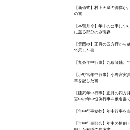
【新儀式】村上天皇の御撰か
の書
【本朝月令】年中の公事につ
に至る部分のみ現存
【雲図抄】正月の四方拝から
で示した書
【九条年中行事】九条師輔。
【小野宮年中行事】小野宮実
革を記した書
【建武年中行事】正月の四方
宮中の年中恒例行事を仮名書
【年中行事秘抄】年中行事を
【年中行事歌合】年中の恒例
明した有職の参考書