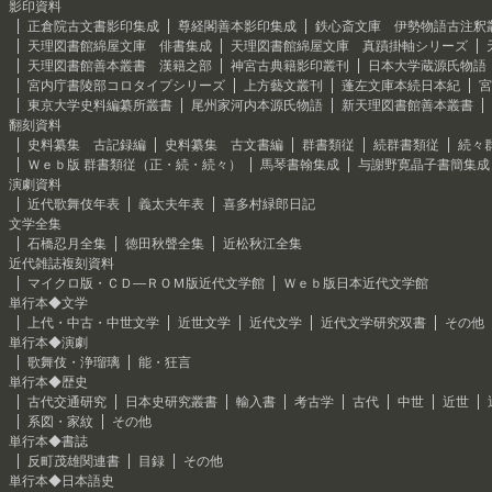
影印資料
正倉院古文書影印集成
尊経閣善本影印集成
鉄心斎文庫 伊勢物語古注釈
天理図書館綿屋文庫 俳書集成
天理図書館綿屋文庫 真蹟掛軸シリーズ
天理図書館善本叢書 漢籍之部
神宮古典籍影印叢刊
日本大学蔵源氏物語
宮内庁書陵部コロタイプシリーズ
上方藝文叢刊
蓬左文庫本続日本紀
宮
東京大学史料編纂所叢書
尾州家河内本源氏物語
新天理図書館善本叢書
翻刻資料
史料纂集 古記録編
史料纂集 古文書編
群書類従
続群書類従
続々
Ｗｅｂ版 群書類従（正・続・続々）
馬琴書翰集成
与謝野寛晶子書簡集成
演劇資料
近代歌舞伎年表
義太夫年表
喜多村緑郎日記
文学全集
石橋忍月全集
徳田秋聲全集
近松秋江全集
近代雑誌複刻資料
マイクロ版・ＣＤ―ＲＯＭ版近代文学館
Ｗｅｂ版日本近代文学館
単行本◆文学
上代・中古・中世文学
近世文学
近代文学
近代文学研究双書
その他
単行本◆演劇
歌舞伎・浄瑠璃
能・狂言
単行本◆歴史
古代交通研究
日本史研究叢書
輸入書
考古学
古代
中世
近世
系図・家紋
その他
単行本◆書誌
反町茂雄関連書
目録
その他
単行本◆日本語史