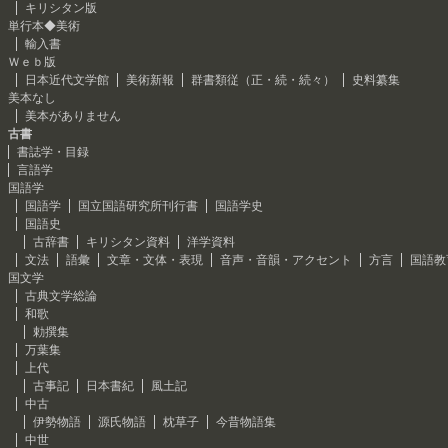
キリシタン版
単行本◆美術
輸入書
Ｗｅｂ版
日本近代文学館
美術新報
群書類従（正・続・続々）
史料纂集
美本なし
美本がありません
古書
書誌学・目録
言語学
国語学
国語学
国立国語研究所刊行書
国語学史
国語史
古辞書
キリシタン資料
洋学資料
文法
語彙
文章・文体・表現
音声・音韻・アクセント
方言
国語教
国文学
古典文学総論
和歌
勅撰集
万葉集
上代
古事記
日本書紀
風土記
中古
伊勢物語
源氏物語
枕草子
今昔物語集
中世