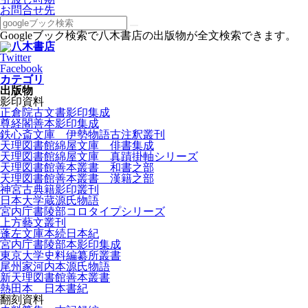
お問合せ先
Googleブック検索で八木書店の出版物が全文検索できます。
Twitter
Facebook
カテゴリ
出版物
影印資料
正倉院古文書影印集成
尊経閣善本影印集成
鉄心斎文庫 伊勢物語古注釈叢刊
天理図書館綿屋文庫 俳書集成
天理図書館綿屋文庫 真蹟掛軸シリーズ
天理図書館善本叢書 和書之部
天理図書館善本叢書 漢籍之部
神宮古典籍影印叢刊
日本大学蔵源氏物語
宮内庁書陵部コロタイプシリーズ
上方藝文叢刊
蓬左文庫本続日本紀
宮内庁書陵部本影印集成
東京大学史料編纂所叢書
尾州家河内本源氏物語
新天理図書館善本叢書
熱田本 日本書紀
翻刻資料