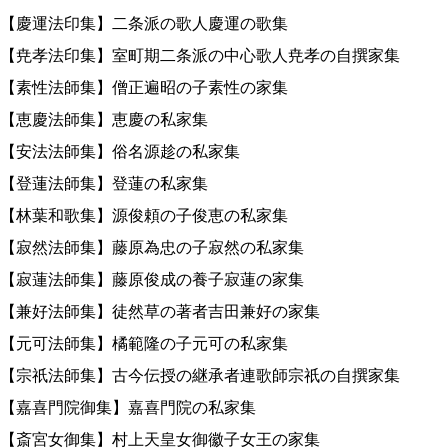
【慶運法印集】二条派の歌人慶運の歌集
【尭孝法印集】室町期二条派の中心歌人尭孝の自撰家集
【素性法師集】僧正遍昭の子素性の家集
【恵慶法師集】恵慶の私家集
【安法法師集】俗名源趁の私家集
【登蓮法師集】登蓮の私家集
【林葉和歌集】源俊頼の子俊恵の私家集
【寂然法師集】藤原為忠の子寂然の私家集
【寂蓮法師集】藤原俊成の養子寂蓮の家集
【兼好法師集】徒然草の著者吉田兼好の家集
【元可法師集】橘範隆の子元可の私家集
【宗祇法師集】古今伝授の継承者連歌師宗祇の自撰家集
【嘉喜門院御集】嘉喜門院の私家集
【斎宮女御集】村上天皇女御徽子女王の家集