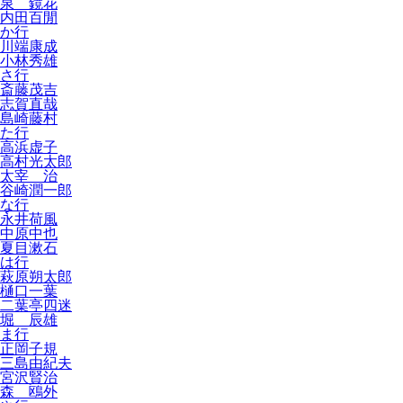
泉 鏡花
内田百閒
か行
川端康成
小林秀雄
さ行
斎藤茂吉
志賀直哉
島崎藤村
た行
高浜虚子
高村光太郎
太宰 治
谷崎潤一郎
な行
永井荷風
中原中也
夏目漱石
は行
萩原朔太郎
樋口一葉
二葉亭四迷
堀 辰雄
ま行
正岡子規
三島由紀夫
宮沢賢治
森 鴎外