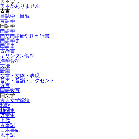
美本なし
美本がありません
古書
書誌学・目録
言語学
国語学
国語学
国立国語研究所刊行書
国語学史
国語史
古辞書
キリシタン資料
洋学資料
文法
語彙
文章・文体・表現
音声・音韻・アクセント
方言
国語教育
国文学
古典文学総論
和歌
勅撰集
万葉集
上代
古事記
日本書紀
風土記