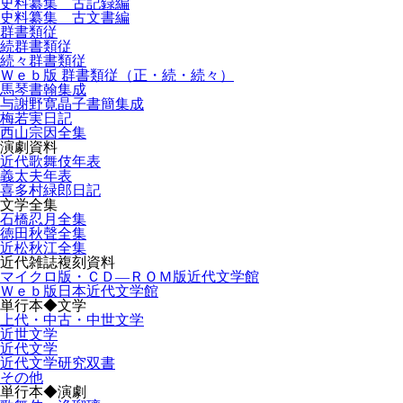
史料纂集 古記録編
史料纂集 古文書編
群書類従
続群書類従
続々群書類従
Ｗｅｂ版 群書類従（正・続・続々）
馬琴書翰集成
与謝野寛晶子書簡集成
梅若実日記
西山宗因全集
演劇資料
近代歌舞伎年表
義太夫年表
喜多村緑郎日記
文学全集
石橋忍月全集
徳田秋聲全集
近松秋江全集
近代雑誌複刻資料
マイクロ版・ＣＤ―ＲＯＭ版近代文学館
Ｗｅｂ版日本近代文学館
単行本◆文学
上代・中古・中世文学
近世文学
近代文学
近代文学研究双書
その他
単行本◆演劇