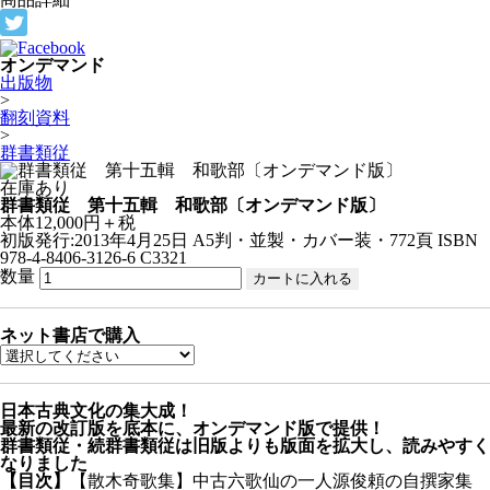
オンデマンド
出版物
>
翻刻資料
>
群書類従
在庫あり
群書類従 第十五輯 和歌部〔オンデマンド版〕
本体12,000円＋税
初版発行:2013年4月25日
A5判・並製・カバー装・772頁
ISBN
978-4-8406-3126-6 C3321
数量
ネット書店で購入
日本古典文化の集大成！
最新の改訂版を底本に、オンデマンド版で提供！
群書類従・続群書類従は旧版よりも版面を拡大し、読みやすく
なりました
【目次】
【散木奇歌集】中古六歌仙の一人源俊頼の自撰家集