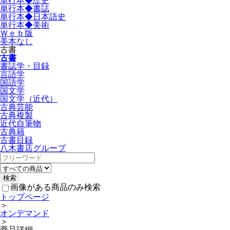
単行本◆歴史
単行本◆書誌
単行本◆日本語史
単行本◆美術
Ｗｅｂ版
美本なし
古書
古書
書誌学・目録
言語学
国語学
国文学
国文学（近代）
古典芸能
古典複製
近代自筆物
古典籍
古書目録
八木書店グループ
画像がある商品のみ検索
トップページ
＞
オンデマンド
＞
商品詳細