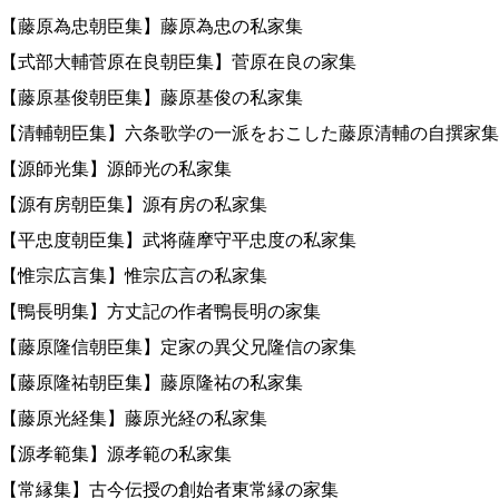
【藤原為忠朝臣集】藤原為忠の私家集
【式部大輔菅原在良朝臣集】菅原在良の家集
【藤原基俊朝臣集】藤原基俊の私家集
【清輔朝臣集】六条歌学の一派をおこした藤原清輔の自撰家集
【源師光集】源師光の私家集
【源有房朝臣集】源有房の私家集
【平忠度朝臣集】武将薩摩守平忠度の私家集
【惟宗広言集】惟宗広言の私家集
【鴨長明集】方丈記の作者鴨長明の家集
【藤原隆信朝臣集】定家の異父兄隆信の家集
【藤原隆祐朝臣集】藤原隆祐の私家集
【藤原光経集】藤原光経の私家集
【源孝範集】源孝範の私家集
【常縁集】古今伝授の創始者東常縁の家集