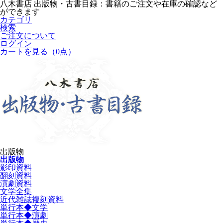
八木書店 出版物・古書目録：書籍のご注文や在庫の確認など
ができます
カテゴリ
検索
ご注文について
ログイン
カートを見る
（0点）
出版物
出版物
影印資料
翻刻資料
演劇資料
文学全集
近代雑誌複刻資料
単行本◆文学
単行本◆演劇