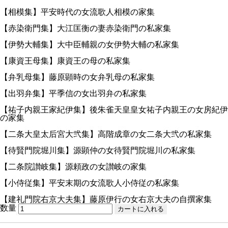
【相模集】平安時代の女流歌人相模の家集
【赤染衛門集】大江匡衡の妻赤染衛門の私家集
【伊勢大輔集】大中臣輔親の女伊勢大輔の私家集
【康資王母集】康資王の母の私家集
【弁乳母集】藤原顕時の女弁乳母の私家集
【出羽弁集】平季信の女出羽弁の私家集
【祐子内親王家紀伊集】後朱雀天皇皇女祐子内親王の女房紀伊
の家集
【二条大皇太后宮大弐集】高階成章の女二条大弐の私家集
【待賢門院堀川集】源顕仲の女待賢門院堀川の私家集
【二条院讃岐集】源頼政の女讃岐の家集
【小侍従集】平安末期の女流歌人小侍従の私家集
【建礼門院右京大夫集】藤原伊行の女右京大夫の自撰家集
数量