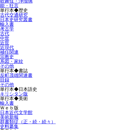
歌舞伎・浄瑠璃
能・狂言
単行本◆歴史
古代交通研究
日本史研究叢書
輸入書
考古学
古代
中世
近世
近現代
補任関連
宗教史
系図・家紋
その他
単行本◆書誌
反町茂雄関連書
目録
その他
単行本◆日本語史
キリシタン版
単行本◆美術
輸入書
Ｗｅｂ版
日本近代文学館
美術新報
群書類従（正・続・続々）
史料纂集