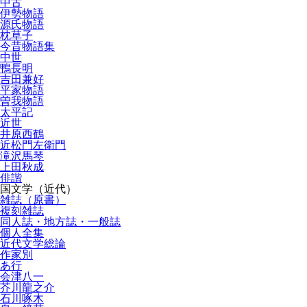
中古
伊勢物語
源氏物語
枕草子
今昔物語集
中世
鴨長明
吉田兼好
平家物語
曽我物語
太平記
近世
井原西鶴
近松門左衛門
滝沢馬琴
上田秋成
俳諧
国文学（近代）
雑誌（原書）
複刻雑誌
同人誌・地方誌・一般誌
個人全集
近代文学総論
作家別
あ行
会津八一
芥川龍之介
石川啄木