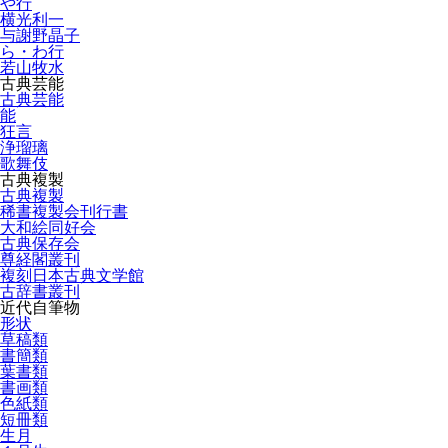
や行
横光利一
与謝野晶子
ら・わ行
若山牧水
古典芸能
古典芸能
能
狂言
浄瑠璃
歌舞伎
古典複製
古典複製
稀書複製会刊行書
大和絵同好会
古典保存会
尊経閣叢刊
複刻日本古典文学館
古辞書叢刊
近代自筆物
形状
草稿類
書簡類
葉書類
書画類
色紙類
短冊類
生月