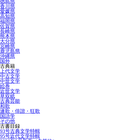
徳島県
香川県
愛媛県
高知県
福岡県
佐賀県
長崎県
熊本県
大分県
宮崎県
鹿児島県
沖縄県
国外
古典籍
上代文学
中古文学
中世文学
絵巻
近世文学
草双紙
古典芸能
和歌
連歌・俳諧・狂歌
国語学
その他
古書目録
93号古典文学特輯
95号近代文学特輯