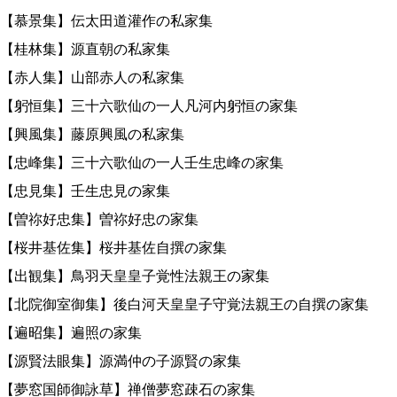
【慕景集】伝太田道灌作の私家集
【桂林集】源直朝の私家集
【赤人集】山部赤人の私家集
【躬恒集】三十六歌仙の一人凡河内躬恒の家集
【興風集】藤原興風の私家集
【忠峰集】三十六歌仙の一人壬生忠峰の家集
【忠見集】壬生忠見の家集
【曽祢好忠集】曽祢好忠の家集
【桜井基佐集】桜井基佐自撰の家集
【出観集】鳥羽天皇皇子覚性法親王の家集
【北院御室御集】後白河天皇皇子守覚法親王の自撰の家集
【遍昭集】遍照の家集
【源賢法眼集】源満仲の子源賢の家集
【夢窓国師御詠草】禅僧夢窓疎石の家集