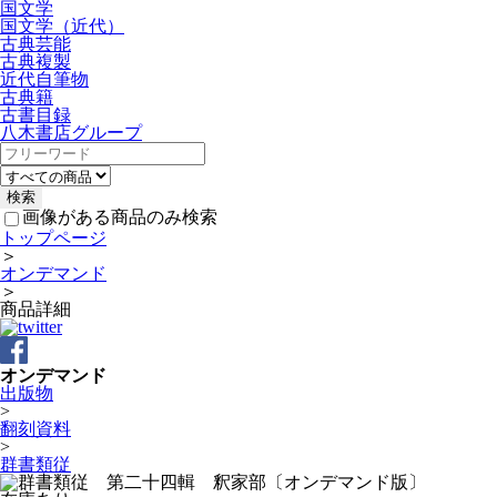
国文学
国文学（近代）
古典芸能
古典複製
近代自筆物
古典籍
古書目録
八木書店グループ
画像がある商品のみ検索
トップページ
＞
オンデマンド
＞
商品詳細
オンデマンド
出版物
>
翻刻資料
>
群書類従