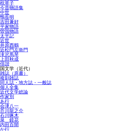
枕草子
今昔物語集
中世
鴨長明
吉田兼好
平家物語
曽我物語
太平記
近世
井原西鶴
近松門左衛門
滝沢馬琴
上田秋成
俳諧
国文学（近代）
雑誌（原書）
複刻雑誌
同人誌・地方誌・一般誌
個人全集
近代文学総論
作家別
あ行
会津八一
芥川龍之介
石川啄木
泉 鏡花
内田百閒
か行