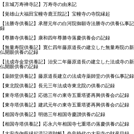
【京城万寿禅寺記】万寿寺の由来記
【覚雄山大福田宝幢寺鹿王院記】宝幢寺の寺院縁起
【法勝寺供養記】承暦元年の白河院御願寺法勝寺の供養仏事記
録
【尊勝寺供養記】康和四年尊勝寺落慶供養会の記録
【無量寿院供養記】寛仁四年藤原道長の建立した無量寿院の新
仏開眼供養の記録
【法成寺金堂供養記】治安二年藤原道長の建立した法成寺の新
仏開眼供養の記録
【薬師堂供養記】藤原道長建立の法成寺薬師堂の供養仏事記録
【東北院供養記】長元三年法成寺東北院の供養の記録
【東寺塔供養記】応徳三年の東寺五重塔婆再興供養会の記録
【東寺塔供養記】建武元年の東寺五重塔婆再興供養会の記録
【相国寺供養記】明徳三年相国寺慶讃供養の記録
【相国寺塔供養記】応永六年相国寺七重塔の落慶供養の記録
【大安寺伽藍縁起流記資財帳】奈良時代の大安寺の財産目録