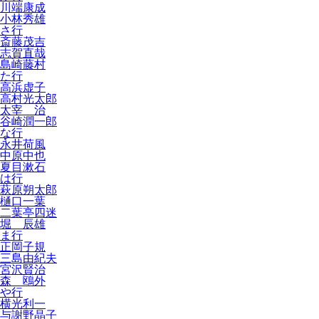
川端康成
小林秀雄
さ行
斎藤茂吉
志賀直哉
島崎藤村
た行
高浜虚子
高村光太郎
太宰 治
谷崎潤一郎
な行
永井荷風
中原中也
夏目漱石
は行
萩原朔太郎
樋口一葉
二葉亭四迷
堀 辰雄
ま行
正岡子規
三島由紀夫
宮沢賢治
森 鴎外
や行
横光利一
与謝野晶子