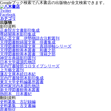
Googleブック検索で八木書店の出版物が全文検索できます。
Twitter
Facebook
カテゴリ
出版物
影印資料
正倉院古文書影印集成
尊経閣善本影印集成
鉄心斎文庫 伊勢物語古注釈叢刊
天理図書館綿屋文庫 俳書集成
天理図書館綿屋文庫 真蹟掛軸シリーズ
天理図書館善本叢書 和書之部
天理図書館善本叢書 漢籍之部
神宮古典籍影印叢刊
日本大学蔵源氏物語
宮内庁書陵部コロタイプシリーズ
上方藝文叢刊
蓬左文庫本続日本紀
宮内庁書陵部本影印集成
東京大学史料編纂所叢書
尾州家河内本源氏物語
新天理図書館善本叢書
熱田本 日本書紀
翻刻資料
史料纂集 古記録編
史料纂集 古文書編
群書類従