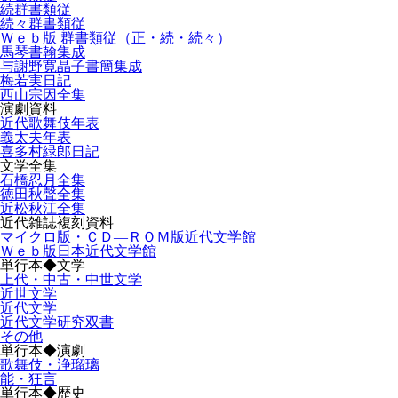
続群書類従
続々群書類従
Ｗｅｂ版 群書類従（正・続・続々）
馬琴書翰集成
与謝野寛晶子書簡集成
梅若実日記
西山宗因全集
演劇資料
近代歌舞伎年表
義太夫年表
喜多村緑郎日記
文学全集
石橋忍月全集
徳田秋聲全集
近松秋江全集
近代雑誌複刻資料
マイクロ版・ＣＤ―ＲＯＭ版近代文学館
Ｗｅｂ版日本近代文学館
単行本◆文学
上代・中古・中世文学
近世文学
近代文学
近代文学研究双書
その他
単行本◆演劇
歌舞伎・浄瑠璃
能・狂言
単行本◆歴史