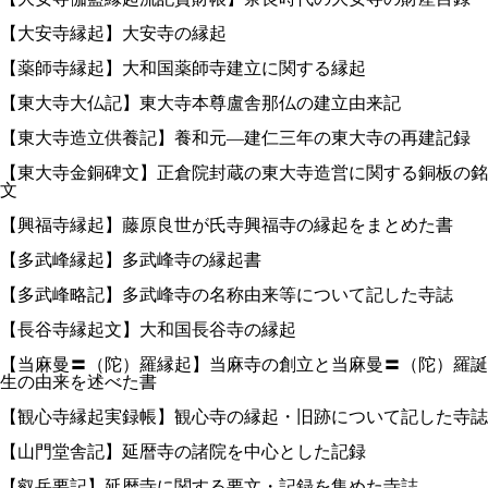
【大安寺縁起】大安寺の縁起
【薬師寺縁起】大和国薬師寺建立に関する縁起
【東大寺大仏記】東大寺本尊盧舎那仏の建立由来記
【東大寺造立供養記】養和元—建仁三年の東大寺の再建記録
【東大寺金銅碑文】正倉院封蔵の東大寺造営に関する銅板の銘
文
【興福寺縁起】藤原良世が氏寺興福寺の縁起をまとめた書
【多武峰縁起】多武峰寺の縁起書
【多武峰略記】多武峰寺の名称由来等について記した寺誌
【長谷寺縁起文】大和国長谷寺の縁起
【当麻曼〓（陀）羅縁起】当麻寺の創立と当麻曼〓（陀）羅誕
生の由来を述べた書
【観心寺縁起実録帳】観心寺の縁起・旧跡について記した寺誌
【山門堂舎記】延暦寺の諸院を中心とした記録
【叡岳要記】延暦寺に関する要文・記録を集めた寺誌