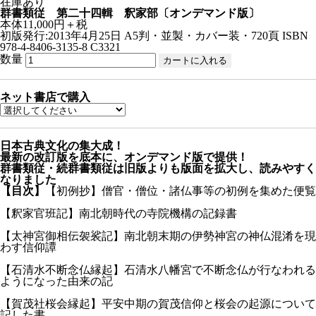
在庫あり
群書類従 第二十四輯 釈家部〔オンデマンド版〕
本体11,000円＋税
初版発行:2013年4月25日
A5判・並製・カバー装・720頁
ISBN
978-4-8406-3135-8 C3321
数量
ネット書店で購入
日本古典文化の集大成！
最新の改訂版を底本に、オンデマンド版で提供！
群書類従・続群書類従は旧版よりも版面を拡大し、読みやすく
なりました
【目次】
【初例抄】僧官・僧位・諸仏事等の初例を集めた便覧
【釈家官班記】南北朝時代の寺院機構の記録書
【太神宮御相伝袈裟記】南北朝末期の伊勢神宮の神仏混淆を現
わす信仰譚
【石清水不断念仏縁起】石清水八幡宮で不断念仏が行なわれる
ようになった由来の記
【賀茂社桜会縁起】平安中期の賀茂信仰と桜会の起源について
記した書