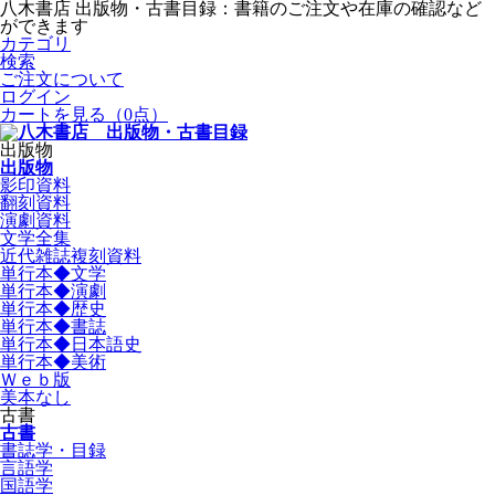
八木書店 出版物・古書目録：書籍のご注文や在庫の確認など
ができます
カテゴリ
検索
ご注文について
ログイン
カートを見る
（0点）
出版物
出版物
影印資料
翻刻資料
演劇資料
文学全集
近代雑誌複刻資料
単行本◆文学
単行本◆演劇
単行本◆歴史
単行本◆書誌
単行本◆日本語史
単行本◆美術
Ｗｅｂ版
美本なし
古書
古書
書誌学・目録
言語学
国語学