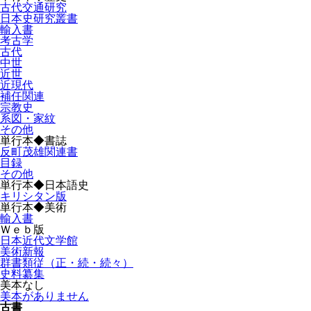
古代交通研究
日本史研究叢書
輸入書
考古学
古代
中世
近世
近現代
補任関連
宗教史
系図・家紋
その他
単行本◆書誌
反町茂雄関連書
目録
その他
単行本◆日本語史
キリシタン版
単行本◆美術
輸入書
Ｗｅｂ版
日本近代文学館
美術新報
群書類従（正・続・続々）
史料纂集
美本なし
美本がありません
古書