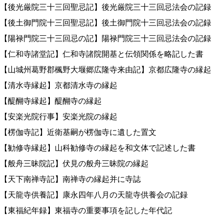
【後光厳院三十三回聖忌記】後光厳院三十三回忌法会の記録
【後土御門院十三回聖忌記】後土御門院十三回忌法会の記録
【陽禄門院三十三回忌の記】陽禄門院三十三回忌法会の記録
【仁和寺諸堂記】仁和寺諸院開基と伝領関係を略記した書
【山城州葛野郡楓野大堰郷広隆寺来由記】京都広隆寺の縁起
【清水寺縁起】京都清水寺の縁起
【醍醐寺縁起】醍醐寺の縁起
【安楽光院行事】安楽光院の縁起
【楞伽寺記】近衛基嗣が楞伽寺に遺した置文
【勧修寺縁起】山科勧修寺の縁起を和文体で記述した書
【般舟三昧院記】伏見の般舟三昧院の縁起
【天下南禅寺記】南禅寺の縁起并に寺誌
【天龍寺供養記】康永四年八月の天龍寺供養会の記録
【東福紀年録】東福寺の重要事項を記した年代記