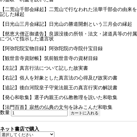
【二荒山千部会縁起】二荒山で行なわれた法華千部会の由来を
記した縁起
【日光山三月会縁記】日光山の勝道開創という三月会の縁起
【慈恵大僧正御遺告】良源没後の所領・法文・諸道具等の付属
について指示した遺言状
【阿弥陀院宝物目録】阿弥陀院の寺院什宝目録
【観世音寺資財帳】筑前観世音寺の資材目録
【左記】真言行法について記した故実書
【右記】俗人を対象とした真言法の心得及び故実の書
【追記】後白河院皇子守覚法親王の真言行実の解説書
【発心和歌集】選子内親王の仏教教理を説いた和歌集
【法門百首】寂然の仏典の文句を詠みこんだ和歌集
数量
ネット書店で購入