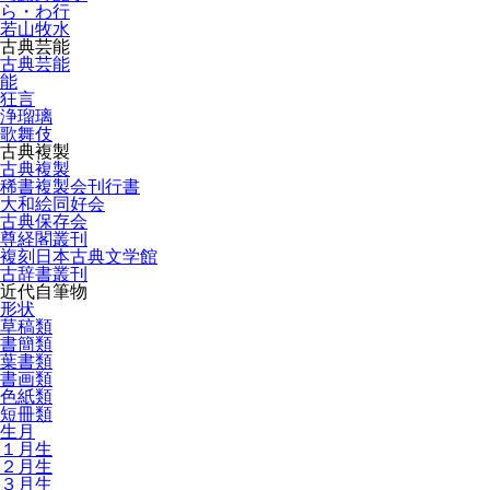
ら・わ行
若山牧水
古典芸能
古典芸能
能
狂言
浄瑠璃
歌舞伎
古典複製
古典複製
稀書複製会刊行書
大和絵同好会
古典保存会
尊経閣叢刊
複刻日本古典文学館
古辞書叢刊
近代自筆物
形状
草稿類
書簡類
葉書類
書画類
色紙類
短冊類
生月
１月生
２月生
３月生