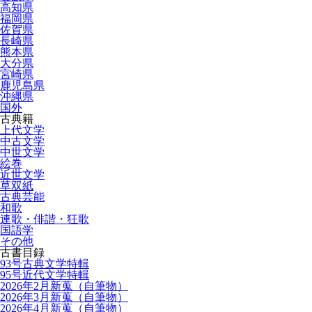
高知県
福岡県
佐賀県
長崎県
熊本県
大分県
宮崎県
鹿児島県
沖縄県
国外
古典籍
上代文学
中古文学
中世文学
絵巻
近世文学
草双紙
古典芸能
和歌
連歌・俳諧・狂歌
国語学
その他
古書目録
93号古典文学特輯
95号近代文学特輯
2026年2月新蒐（自筆物）
2026年3月新蒐（自筆物）
2026年4月新蒐（自筆物）