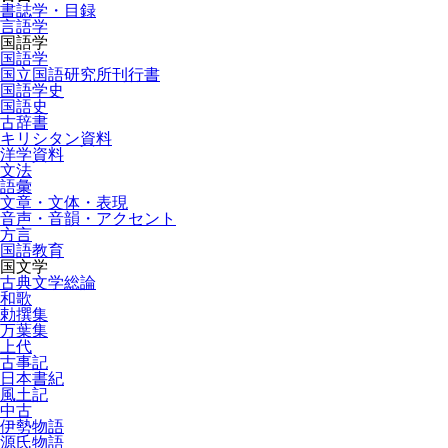
書誌学・目録
言語学
国語学
国語学
国立国語研究所刊行書
国語学史
国語史
古辞書
キリシタン資料
洋学資料
文法
語彙
文章・文体・表現
音声・音韻・アクセント
方言
国語教育
国文学
古典文学総論
和歌
勅撰集
万葉集
上代
古事記
日本書紀
風土記
中古
伊勢物語
源氏物語