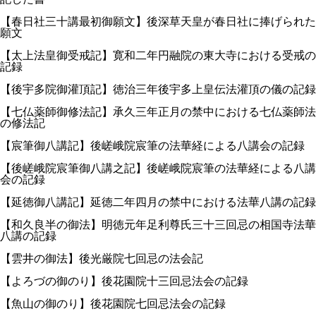
【春日社三十講最初御願文】後深草天皇が春日社に捧げられた
願文
【太上法皇御受戒記】寛和二年円融院の東大寺における受戒の
記録
【後宇多院御灌頂記】徳治三年後宇多上皇伝法灌頂の儀の記録
【七仏薬師御修法記】承久三年正月の禁中における七仏薬師法
の修法記
【宸筆御八講記】後嵯峨院宸筆の法華経による八講会の記録
【後嵯峨院宸筆御八講之記】後嵯峨院宸筆の法華経による八講
会の記録
【延徳御八講記】延徳二年四月の禁中における法華八講の記録
【和久良半の御法】明徳元年足利尊氏三十三回忌の相国寺法華
八講の記録
【雲井の御法】後光厳院七回忌の法会記
【よろづの御のり】後花園院十三回忌法会の記録
【魚山の御のり】後花園院七回忌法会の記録