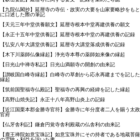
【九院仏閣抄】延暦寺の寺伝・故実の大要を山家要略抄をもと
に口述した際の筆記
【天元三年中堂供養願文】延暦寺根本中堂再建供養の願文
【永正十五年中堂供養記】延暦寺根本中堂の再建供養の記録
【弘安八年大講堂供養記】延暦寺大講堂落成供養の記録
【木下川薬師仏像縁起】浄光寺本尊の薬師如来像の縁起
【日光山中禅寺私記】日光山満願寺の開創の由来記
【讃岐国白峰寺縁起】白峰寺の草創から応永再建までを記した
縁起
【筑前国聖福寺仏殿記】聖福寺の再興の経緯を記した縁起
【高野山焼失記】永正十八年高野山炎上の記録
【近江国栗本郡金勝寺官符】金勝寺に年分度者二人を賜う太政
官府
【仏牙舎利記】鎌倉円覚寺舎利殿蔵の仏舎利の由来記
【鹿王禅院如意宝珠記】如意宝珠并にその持者である地蔵菩薩
の霊験・利益を説いた書