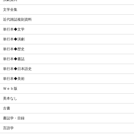
文学全集
近代雑誌複刻資料
単行本◆文学
単行本◆演劇
単行本◆歴史
単行本◆書誌
単行本◆日本語史
単行本◆美術
Ｗｅｂ版
美本なし
古書
書誌学・目録
言語学