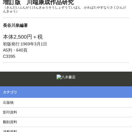
単行本◆日本語史
古書目録
増訂版 川端康成作品研究
（きんだいぶんがくけんきゅうそうしょぞうていばん かわばたやすなりさくひんけ
単行本◆美術
んきゅう）
Ｗｅｂ版
長谷川泉編著
美本なし
本体2,500円＋税
初版発行:1969年3月1日
A5判・640頁
C3395
Twitter
F
カテゴリ
出版物
影印資料
翻刻資料
演劇資料