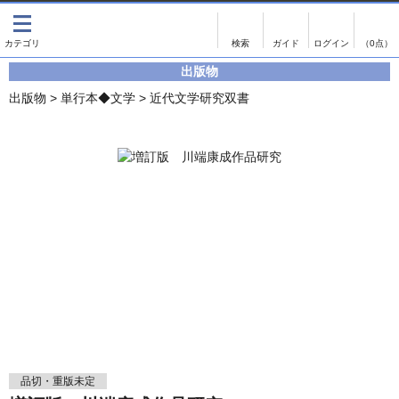
出版物
古書
画像がある商品のみ検索
（0点）
出版物
出版物
古書
出版物
>
単行本◆文学
>
近代文学研究双書
影印資料
書誌学・目録
翻刻資料
言語学
演劇資料
国語学
文学全集
国文学
近代雑誌複刻資料
国文学（近代）
単行本◆文学
古典芸能
単行本◆演劇
古典複製
単行本◆歴史
近代自筆物
単行本◆書誌
古典籍
品切・重版未定