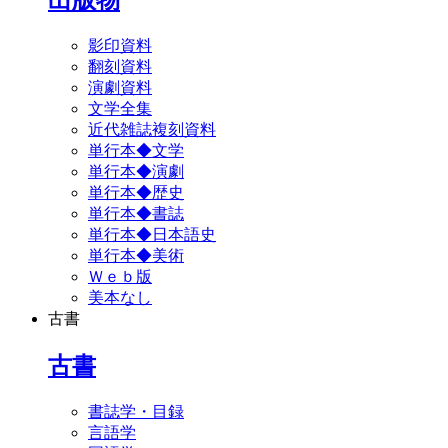
影印資料
翻刻資料
演劇資料
文学全集
近代雑誌複刻資料
単行本◆文学
単行本◆演劇
単行本◆歴史
単行本◆書誌
単行本◆日本語史
単行本◆美術
Ｗｅｂ版
美本なし
古書
古書
書誌学・目録
言語学