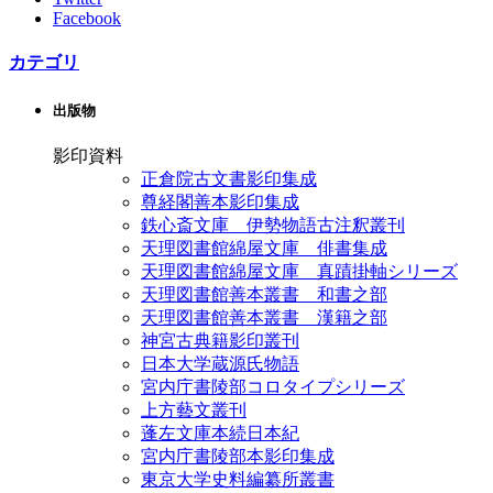
Facebook
カテゴリ
出版物
影印資料
正倉院古文書影印集成
尊経閣善本影印集成
鉄心斎文庫 伊勢物語古注釈叢刊
天理図書館綿屋文庫 俳書集成
天理図書館綿屋文庫 真蹟掛軸シリーズ
天理図書館善本叢書 和書之部
天理図書館善本叢書 漢籍之部
神宮古典籍影印叢刊
日本大学蔵源氏物語
宮内庁書陵部コロタイプシリーズ
上方藝文叢刊
蓬左文庫本続日本紀
宮内庁書陵部本影印集成
東京大学史料編纂所叢書