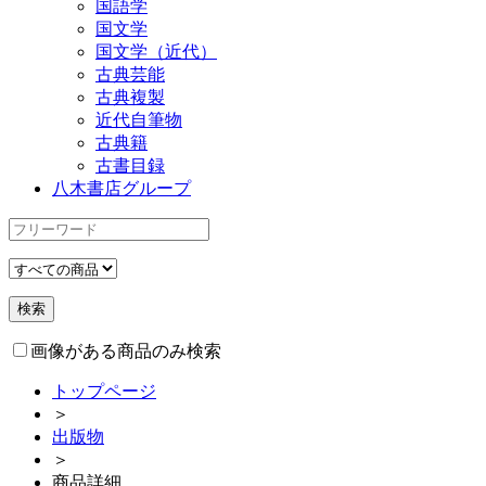
国語学
国文学
国文学（近代）
古典芸能
古典複製
近代自筆物
古典籍
古書目録
八木書店グループ
画像がある商品のみ検索
トップページ
＞
出版物
＞
商品詳細