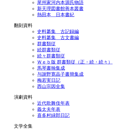
尾州家河内本源氏物語
新天理図書館善本叢書
熱田本 日本書紀
翻刻資料
史料纂集 古記録編
史料纂集 古文書編
群書類従
続群書類従
続々群書類従
Ｗｅｂ版 群書類従（正・続・続々）
馬琴書翰集成
与謝野寛晶子書簡集成
梅若実日記
西山宗因全集
演劇資料
近代歌舞伎年表
義太夫年表
喜多村緑郎日記
文学全集