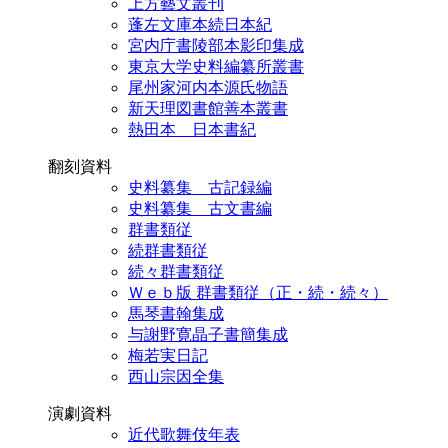
上方藝文叢刊
蓬左文庫本続日本紀
宮内庁書陵部本影印集成
東京大学史料編纂所叢書
尾州家河内本源氏物語
新天理図書館善本叢書
熱田本 日本書紀
翻刻資料
史料纂集 古記録編
史料纂集 古文書編
群書類従
続群書類従
続々群書類従
Ｗｅｂ版 群書類従（正・続・続々）
馬琴書翰集成
与謝野寛晶子書簡集成
梅若実日記
西山宗因全集
演劇資料
近代歌舞伎年表