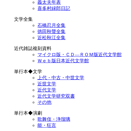
義太夫年表
喜多村緑郎日記
文学全集
石橋忍月全集
徳田秋聲全集
近松秋江全集
近代雑誌複刻資料
マイクロ版・ＣＤ―ＲＯＭ版近代文学館
Ｗｅｂ版日本近代文学館
単行本◆文学
上代・中古・中世文学
近世文学
近代文学
近代文学研究双書
その他
単行本◆演劇
歌舞伎・浄瑠璃
能・狂言