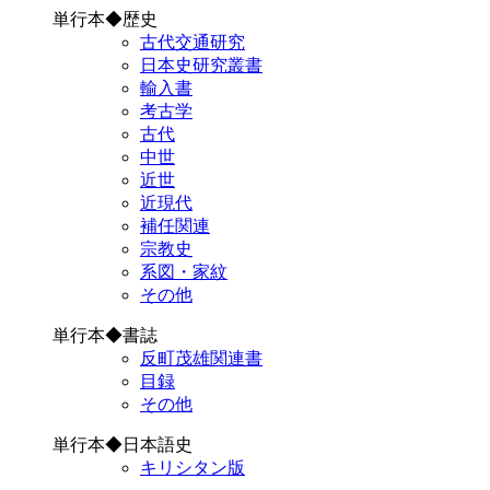
単行本◆歴史
古代交通研究
日本史研究叢書
輸入書
考古学
古代
中世
近世
近現代
補任関連
宗教史
系図・家紋
その他
単行本◆書誌
反町茂雄関連書
目録
その他
単行本◆日本語史
キリシタン版