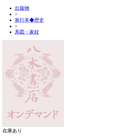
出版物
>
単行本◆歴史
>
系図・家紋
在庫あり