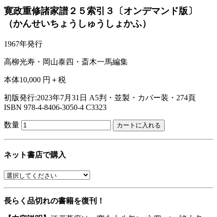
寛政重修諸家譜２５索引３〔オンデマンド版〕
（かんせいちょうしゅうしょかふ）
1967年発行
高柳光寿・岡山泰四・斎木一馬編集
本体10,000 円＋税
初版発行:2023年7月31日
A5判・並製・カバー装・274頁
ISBN 978-4-8406-3050-4 C3323
数量
ネット書店で購入
長らく品切れの書籍を復刊！