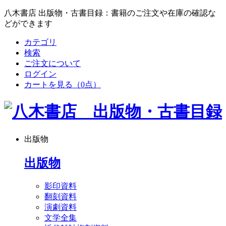
八木書店 出版物・古書目録：書籍のご注文や在庫の確認な
どができます
カテゴリ
検索
ご注文について
ログイン
カートを見る
（0点）
出版物
出版物
影印資料
翻刻資料
演劇資料
文学全集