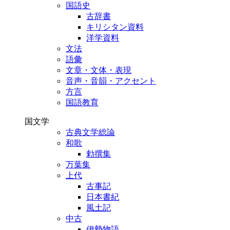
国語史
古辞書
キリシタン資料
洋学資料
文法
語彙
文章・文体・表現
音声・音韻・アクセント
方言
国語教育
国文学
古典文学総論
和歌
勅撰集
万葉集
上代
古事記
日本書紀
風土記
中古
伊勢物語