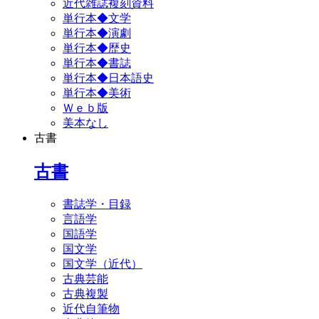
近代雑誌複刻資料
単行本◆文学
単行本◆演劇
単行本◆歴史
単行本◆書誌
単行本◆日本語史
単行本◆美術
Ｗｅｂ版
美本なし
古書
古書
書誌学・目録
言語学
国語学
国文学
国文学（近代）
古典芸能
古典複製
近代自筆物