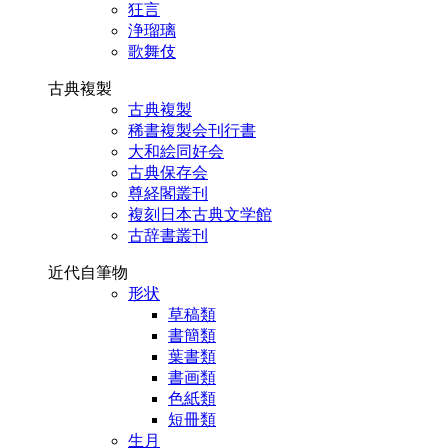
狂言
浄瑠璃
歌舞伎
古典複製
古典複製
稀書複製会刊行書
大和絵同好会
古典保存会
尊経閣叢刊
複刻日本古典文学館
古辞書叢刊
近代自筆物
形状
草稿類
書簡類
葉書類
書画類
色紙類
短冊類
生月