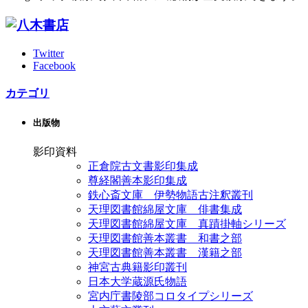
Twitter
Facebook
カテゴリ
出版物
影印資料
正倉院古文書影印集成
尊経閣善本影印集成
鉄心斎文庫 伊勢物語古注釈叢刊
天理図書館綿屋文庫 俳書集成
天理図書館綿屋文庫 真蹟掛軸シリーズ
天理図書館善本叢書 和書之部
天理図書館善本叢書 漢籍之部
神宮古典籍影印叢刊
日本大学蔵源氏物語
宮内庁書陵部コロタイプシリーズ