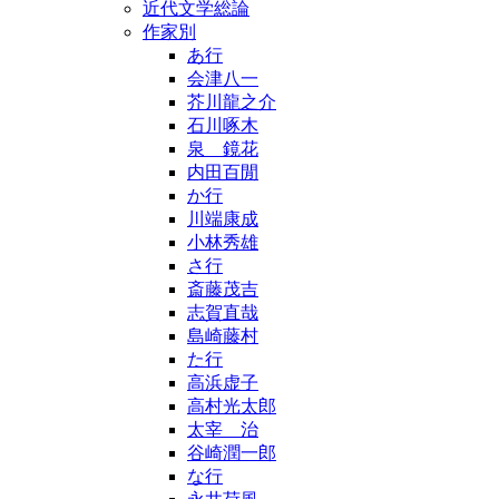
近代文学総論
作家別
あ行
会津八一
芥川龍之介
石川啄木
泉 鏡花
内田百閒
か行
川端康成
小林秀雄
さ行
斎藤茂吉
志賀直哉
島崎藤村
た行
高浜虚子
高村光太郎
太宰 治
谷崎潤一郎
な行