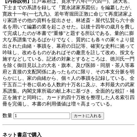
【内容説明】
江戸幕府は、寛永十八年(一六四一)、諸大名、
下士までの系譜を録して『寛永諸家系図伝』を編纂したが、
寛政十一年(一七九九)、若年寄堀田正敦に命じて再度諸家よ
り家譜その他の資料を提出させ、林述斎・屋代弘賢ら六十余
名を用いて編纂の業を起こさせた。以後十四年の歳月を費し
て完成したのが本書で”重修”と題する所以である。量的に膨
大な系譜集であるばかりでなく、質的にも各々の家々より提
出された由緒・事蹟を、幕府の日記等、確実な史料に拠って
吟味し、改めるものがあればその趣意を註して改め、按文を
施すなどしている。記述の対象とするところは、徳川氏一門
を除く御目見以上の大名・旗本、及び医師・同朋・茶人等幕
府と直接の支配関係にあったものに限り、その本支分脈を明
らかにし、家の由緒から、個々人の事蹟を記録している。全
千五百二十巻に収める人数約十万名に及ぶ、本邦最大の武家
系譜集。内閣文庫所蔵の献上本に基づき、全面的な校訂・補
正を施すと同時に、カード約四十万枚を整理した人名索引四
冊を完備し、本書の利用価値は増々高まっている。
数量
ネット書店で購入