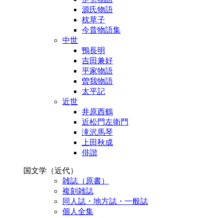
源氏物語
枕草子
今昔物語集
中世
鴨長明
吉田兼好
平家物語
曽我物語
太平記
近世
井原西鶴
近松門左衛門
滝沢馬琴
上田秋成
俳諧
国文学（近代）
雑誌（原書）
複刻雑誌
同人誌・地方誌・一般誌
個人全集