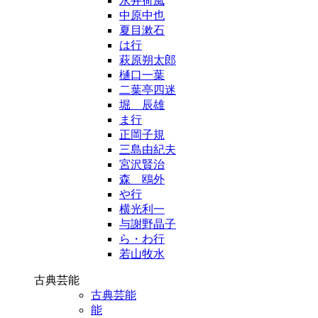
永井荷風
中原中也
夏目漱石
は行
萩原朔太郎
樋口一葉
二葉亭四迷
堀 辰雄
ま行
正岡子規
三島由紀夫
宮沢賢治
森 鴎外
や行
横光利一
与謝野晶子
ら・わ行
若山牧水
古典芸能
古典芸能
能