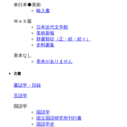
単行本◆美術
輸入書
Ｗｅｂ版
日本近代文学館
美術新報
群書類従（正・続・続々）
史料纂集
美本なし
美本がありません
古書
書誌学・目録
言語学
国語学
国語学
国立国語研究所刊行書
国語学史