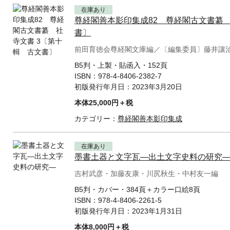
在庫あり
尊経閣善本影印集成82 尊経閣古文書纂 
書〕
前田育徳会尊経閣文庫編／〔編集委員〕藤井讓
B5判・上製・貼函入・152頁
ISBN：
978-4-8406-2382-7
初版発行年月日：
2023年3月20日
本体25,000円＋税
カテゴリー：
尊経閣善本影印集成
在庫あり
墨書土器と文字瓦—出土文字史料の研究
吉村武彦・加藤友康・川尻秋生・中村友一編
B5判・カバー・384頁＋カラー口絵8頁
ISBN：
978-4-8406-2261-5
初版発行年月日：
2023年1月31日
本体8,000円＋税