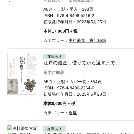
岡嶌偉久子・山根陸宏校訂
A5判・上製・函入・328頁
ISBN：
978-4-8406-5216-2
初版発行年月日：
2023年5月25日
本体17,000円＋税
カテゴリー：
史料纂集 古記録編
在庫あり
江戸の借金—借りてから返すまで—
荒木仁朗著
A5判・上製・カバー装・354頁
ISBN：
978-4-8406-2264-6
初版発行年月日：
2023年5月20日
本体8,000円＋税
カテゴリー：
近世
在庫あり