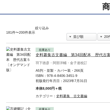
商
絞り込み
181件〜200件表示
在庫あり
史料纂集古文書編 第34回配本 歴代古
羽下徳彦・阿部洋輔・金子達校訂
A5判・並製・カバー装・266頁
ISBN：
978-4-8406-3451-9
初版発行年月日：
2023年7月31日
本体8,000円＋税
カテゴリー：
史料纂集 古文書編
在庫あり