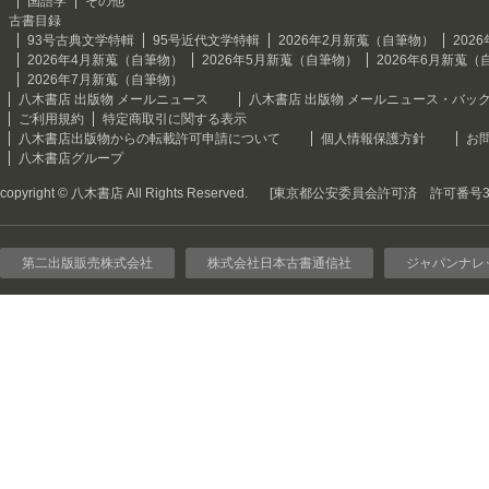
国語学
その他
古書目録
93号古典文学特輯
95号近代文学特輯
2026年2月新蒐（自筆物）
202
2026年4月新蒐（自筆物）
2026年5月新蒐（自筆物）
2026年6月新蒐（
2026年7月新蒐（自筆物）
八木書店 出版物 メールニュース
八木書店 出版物 メールニュース・バッ
ご利用規約
特定商取引に関する表示
八木書店出版物からの転載許可申請について
個人情報保護方針
お
八木書店グループ
copyright © 八木書店 All Rights Reserved.
[東京都公安委員会許可済 許可番号301
第二出版販売株式会社
株式会社日本古書通信社
ジャパンナレ