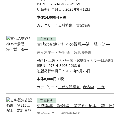
ISBN：
978-4-8406-5217-9
初版発行年月日：
2023年6月12日
本体14,000円＋税
カテゴリー：
史料纂集 古記録編
在庫あり
古代の交通と神々の景観—港・坂・道—
佐々木虔一・笹生 衛・菊地照夫編
A5判・上製・カバー装・538頁＋カラー口絵8頁
ISBN：
978-4-8406-2263-9
初版発行年月日：
2023年5月26日
本体8,500円＋税
カテゴリー：
古代交通研究
、
考古学
、
古代
在庫あり
史料纂集古記録編 第216回配本 花月日