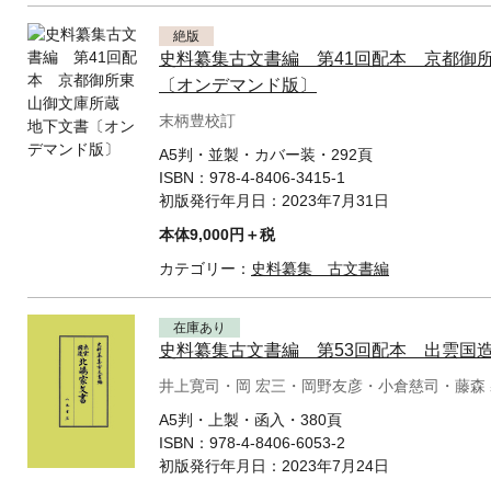
絶版
史料纂集古文書編 第41回配本 京都御
〔オンデマンド版〕
末柄豊校訂
A5判・並製・カバー装・292頁
ISBN：
978-4-8406-3415-1
初版発行年月日：
2023年7月31日
本体9,000円＋税
カテゴリー：
史料纂集 古文書編
在庫あり
史料纂集古文書編 第53回配本 出雲国造
井上寛司・岡 宏三・岡野友彦・小倉慈司・藤森 
A5判・上製・函入・380頁
ISBN：
978-4-8406-6053-2
初版発行年月日：
2023年7月24日