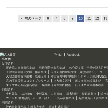
＜ 前のページ
6
7
8
9
10
11
12
13
Twitter
Facebook
出版物
影印資料
正倉院古文書影印集成
尊経閣善本影印集成
鉄心斎文庫 伊勢物語古注釈
天理図書館綿屋文庫 俳書集成
天理図書館綿屋文庫 真蹟掛軸シリーズ
天理図書館善本叢書 漢籍之部
神宮古典籍影印叢刊
日本大学蔵源氏物語
宮内庁書陵部コロタイプシリーズ
上方藝文叢刊
蓬左文庫本続日本紀
宮
東京大学史料編纂所叢書
尾州家河内本源氏物語
新天理図書館善本叢書
翻刻資料
史料纂集 古記録編
史料纂集 古文書編
群書類従
続群書類従
続々
Ｗｅｂ版 群書類従（正・続・続々）
馬琴書翰集成
与謝野寛晶子書簡集成
演劇資料
近代歌舞伎年表
義太夫年表
喜多村緑郎日記