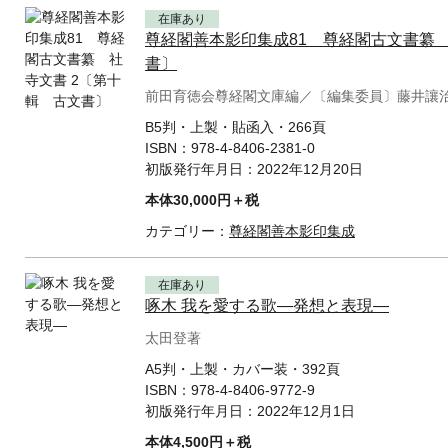
在庫あり
尊経閣善本影印集成81 尊経閣古文書纂 
書〕
前田育徳会尊経閣文庫編／〔編集委員〕藤井讓
B5判・上製・貼函入・266頁
ISBN：
978-4-8406-2381-0
初版発行年月日：
2022年12月20日
本体30,000円＋税
カテゴリー：
尊経閣善本影印集成
在庫あり
啄木 我を愛する歌—発想と表現—
太田登著
A5判・上製・カバー装・392頁
ISBN：
978-4-8406-9772-9
初版発行年月日：
2022年12月1日
本体4,500円＋税