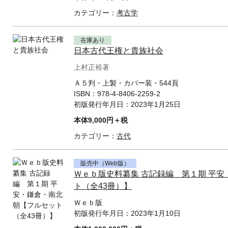
カテゴリー：
考古学
在庫あり
日本古代王権と貴族社会
上村正裕著
Ａ５判・上製・カバー装・544頁
ISBN：
978-4-8406-2259-2
初版発行年月日：
2023年1月25日
本体9,000円＋税
カテゴリー：
古代
販売中（Web版）
Ｗｅｂ版史料纂集 古記録編 第１期 平
ト（全43冊）】
Ｗｅｂ版
初版発行年月日：
2023年1月10日