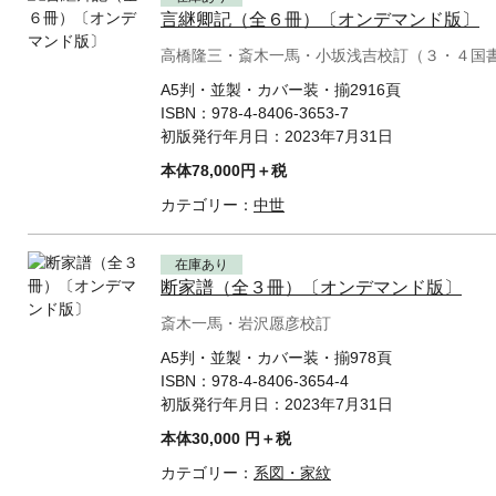
言継卿記（全６冊）〔オンデマンド版〕
高橋隆三・斎木一馬・小坂浅吉校訂（３・４国
A5判・並製・カバー装・揃2916頁
ISBN：
978-4-8406-3653-7
初版発行年月日：
2023年7月31日
本体78,000円＋税
カテゴリー：
中世
在庫あり
断家譜（全３冊）〔オンデマンド版〕
斎木一馬・岩沢愿彦校訂
A5判・並製・カバー装・揃978頁
ISBN：
978-4-8406-3654-4
初版発行年月日：
2023年7月31日
本体30,000 円＋税
カテゴリー：
系図・家紋