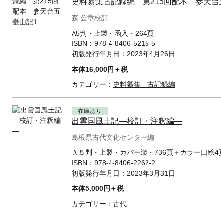
史料纂集古記録編 第215回配本 参天台
森 公章校訂
A5判・上製・函入・264頁
ISBN：
978-4-8406-5215-5
初版発行年月日：
2023年4月26日
本体16,000円＋税
カテゴリー：
史料纂集 古記録編
在庫あり
出雲国風土記—校訂・注釈編—
島根県古代文化センター編
Ａ５判・上製・カバー装・736頁＋カラー口絵4
ISBN：
978-4-8406-2262-2
初版発行年月日：
2023年3月31日
本体5,000円＋税
カテゴリー：
古代