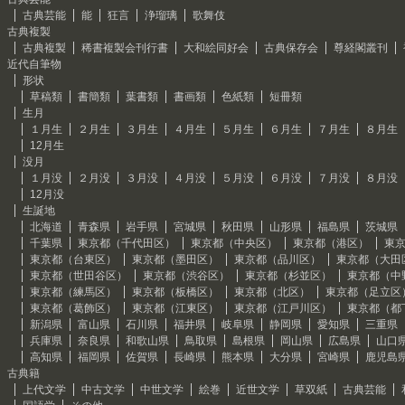
古典芸能
能
狂言
浄瑠璃
歌舞伎
古典複製
古典複製
稀書複製会刊行書
大和絵同好会
古典保存会
尊経閣叢刊
近代自筆物
形状
草稿類
書簡類
葉書類
書画類
色紙類
短冊類
生月
１月生
２月生
３月生
４月生
５月生
６月生
７月生
８月生
12月生
没月
１月没
２月没
３月没
４月没
５月没
６月没
７月没
８月没
12月没
生誕地
北海道
青森県
岩手県
宮城県
秋田県
山形県
福島県
茨城県
千葉県
東京都（千代田区）
東京都（中央区）
東京都（港区）
東
東京都（台東区）
東京都（墨田区）
東京都（品川区）
東京都（大田
東京都（世田谷区）
東京都（渋谷区）
東京都（杉並区）
東京都（中
東京都（練馬区）
東京都（板橋区）
東京都（北区）
東京都（足立区
東京都（葛飾区）
東京都（江東区）
東京都（江戸川区）
東京都（都
新潟県
富山県
石川県
福井県
岐阜県
静岡県
愛知県
三重県
兵庫県
奈良県
和歌山県
鳥取県
島根県
岡山県
広島県
山口
高知県
福岡県
佐賀県
長崎県
熊本県
大分県
宮崎県
鹿児島
古典籍
上代文学
中古文学
中世文学
絵巻
近世文学
草双紙
古典芸能