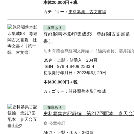
本体20,000円＋税
カテゴリー：
史料纂集 古文書編
在庫あり
尊経閣善本影印集成83 尊経閣古文書纂 
書〕
前田育徳会尊経閣文庫編／〔編集委員〕藤井讓
B5判・上製・貼函入・234頁
ISBN：
978-4-8406-2383-4
初版発行年月日：
2023年6月20日
本体30,000円＋税
カテゴリー：
尊経閣善本影印集成
在庫あり
史料纂集古記録編 第217回配本 参天台
森 公章校訂
A5判・上製・函入・360頁