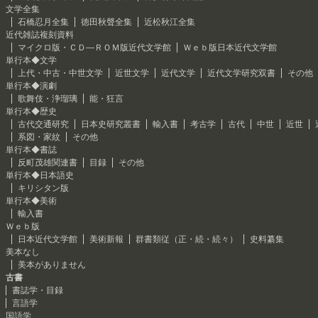
文学全集
石橋忍月全集
徳田秋聲全集
近松秋江全集
近代雑誌複刻資料
マイクロ版・ＣＤ―ＲＯＭ版近代文学館
Ｗｅｂ版日本近代文学館
単行本◆文学
上代・中古・中世文学
近世文学
近代文学
近代文学研究双書
その他
単行本◆演劇
歌舞伎・浄瑠璃
能・狂言
単行本◆歴史
古代交通研究
日本史研究叢書
輸入書
考古学
古代
中世
近世
系図・家紋
その他
単行本◆書誌
反町茂雄関連書
目録
その他
単行本◆日本語史
キリシタン版
単行本◆美術
輸入書
Ｗｅｂ版
日本近代文学館
美術新報
群書類従（正・続・続々）
史料纂集
美本なし
美本がありません
古書
書誌学・目録
言語学
国語学