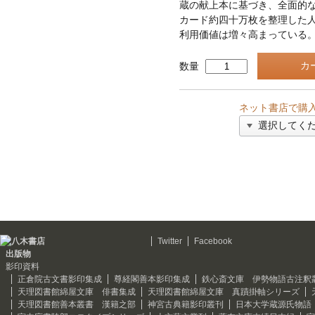
蔵の献上本に基づき、全面的
カード約四十万枚を整理した
利用価値は増々高まっている
数量
ネット書店で購
Twitter
Facebook
出版物
影印資料
正倉院古文書影印集成
尊経閣善本影印集成
鉄心斎文庫 伊勢物語古注釈
天理図書館綿屋文庫 俳書集成
天理図書館綿屋文庫 真蹟掛軸シリーズ
天理図書館善本叢書 漢籍之部
神宮古典籍影印叢刊
日本大学蔵源氏物語