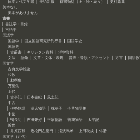
日本近代文学館
美術新報
群書類従（正・続・続々）
史料纂集
美本なし
美本がありません
古書
書誌学・目録
言語学
国語学
国語学
国立国語研究所刊行書
国語学史
国語史
古辞書
キリシタン資料
洋学資料
文法
語彙
文章・文体・表現
音声・音韻・アクセント
方言
国語教
国文学
古典文学総論
和歌
勅撰集
万葉集
上代
古事記
日本書紀
風土記
中古
伊勢物語
源氏物語
枕草子
今昔物語集
中世
鴨長明
吉田兼好
平家物語
曽我物語
太平記
近世
井原西鶴
近松門左衛門
滝沢馬琴
上田秋成
俳諧
国文学（近代）