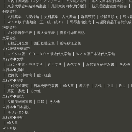
宮内庁書陵部コロタイプシリーズ
上方藝文叢刊
蓬左文庫本続日本紀
宮
東京大学史料編纂所叢書
尾州家河内本源氏物語
新天理図書館善本叢書
翻刻資料
史料纂集 古記録編
史料纂集 古文書編
群書類従
続群書類従
続々
Ｗｅｂ版 群書類従（正・続・続々）
馬琴書翰集成
与謝野寛晶子書簡集成
演劇資料
近代歌舞伎年表
義太夫年表
喜多村緑郎日記
文学全集
石橋忍月全集
徳田秋聲全集
近松秋江全集
近代雑誌複刻資料
マイクロ版・ＣＤ―ＲＯＭ版近代文学館
Ｗｅｂ版日本近代文学館
単行本◆文学
上代・中古・中世文学
近世文学
近代文学
近代文学研究双書
その他
単行本◆演劇
歌舞伎・浄瑠璃
能・狂言
単行本◆歴史
古代交通研究
日本史研究叢書
輸入書
考古学
古代
中世
近世
系図・家紋
その他
単行本◆書誌
反町茂雄関連書
目録
その他
単行本◆日本語史
キリシタン版
単行本◆美術
輸入書
Ｗｅｂ版