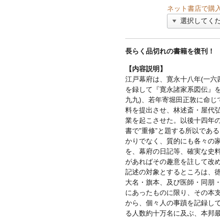
ネット書店で購
長らく品切れの書籍を復刊！
【内容説明】
江戸幕府は、寛永十八年(一六
を録して『寛永諸家系図伝』を
九九)、若年寄堀田正敦に命じ
料を提出させ、林述斎・屋代
業を起こさせた。以後十四年
書で”重修”と題する所以であ
かりでなく、質的にも各々の
を、幕府の日記等、確実な史
があればその趣意を註して改
記述の対象とするところは、
大名・旗本、及び医師・同朋
にあったものに限り、その本
から、個々人の事蹟を記録し
る人数約十万名に及ぶ、本邦