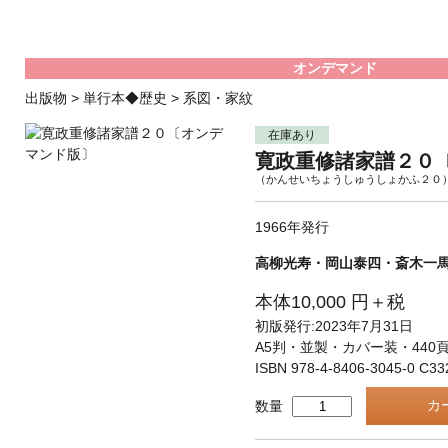
オンデマンド
出版物
>
単行本◆歴史
>
系図・家紋
在庫あり
寛政重修諸家譜２０
（かんせいちょうしゅうしょかふ２０
1966年発行
高柳光寿・岡山泰四・斎木一
本体10,000 円＋税
初版発行:2023年7月31日
A5判・並製・カバー装・440
ISBN 978-4-8406-3045-0 C33
数量