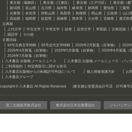
東京都（葛飾区）
東京都（江東区）
東京都（江戸川区）
東京都（都
新潟県
富山県
石川県
福井県
岐阜県
静岡県
愛知県
三重県
兵庫県
奈良県
和歌山県
鳥取県
島根県
岡山県
広島県
山口
高知県
福岡県
佐賀県
長崎県
熊本県
大分県
宮崎県
鹿児島
古典籍
上代文学
中古文学
中世文学
絵巻
近世文学
草双紙
古典芸能
国語学
その他
古書目録
93号古典文学特輯
95号近代文学特輯
2026年2月新蒐（自筆物）
202
2026年4月新蒐（自筆物）
2026年5月新蒐（自筆物）
2026年6月新蒐（
2026年7月新蒐（自筆物）
八木書店 出版物 メールニュース
八木書店 出版物 メールニュース・バッ
ご利用規約
特定商取引に関する表示
八木書店出版物からの転載許可申請について
個人情報保護方針
お
八木書店グループ
copyright © 八木書店 All Rights Reserved.
[東京都公安委員会許可済 許可番号301
第二出版販売株式会社
株式会社日本古書通信社
ジャパンナレ