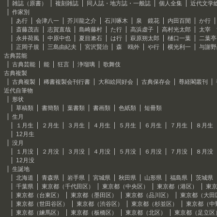
雑誌（原書）
複刻雑誌
同人誌・地方誌・一般誌
個人全集
近代文学
作家別
あ行
会津八一
芥川龍之介
石川啄木
泉 鏡花
内田百閒
か行
斎藤茂吉
志賀直哉
島崎藤村
た行
高浜虚子
高村光太郎
太宰 
永井荷風
中原中也
夏目漱石
は行
萩原朔太郎
樋口一葉
二葉亭
正岡子規
三島由紀夫
宮沢賢治
森 鴎外
や行
横光利一
与謝野
古典芸能
古典芸能
能
狂言
浄瑠璃
歌舞伎
古典複製
古典複製
稀書複製会刊行書
大和絵同好会
古典保存会
尊経閣叢刊
近代自筆物
形状
草稿類
書簡類
葉書類
書画類
色紙類
短冊類
生月
１月生
２月生
３月生
４月生
５月生
６月生
７月生
８月生
12月生
没月
１月没
２月没
３月没
４月没
５月没
６月没
７月没
８月没
12月没
生誕地
北海道
青森県
岩手県
宮城県
秋田県
山形県
福島県
茨城県
千葉県
東京都（千代田区）
東京都（中央区）
東京都（港区）
東
東京都（台東区）
東京都（墨田区）
東京都（品川区）
東京都（大田
東京都（世田谷区）
東京都（渋谷区）
東京都（杉並区）
東京都（中
東京都（練馬区）
東京都（板橋区）
東京都（北区）
東京都（足立区