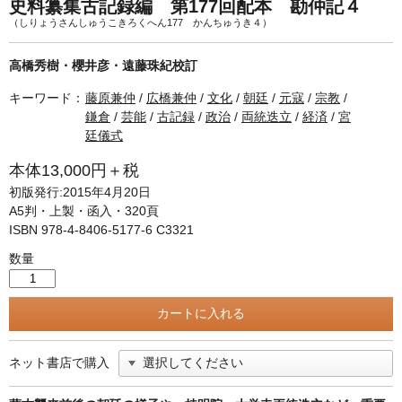
単行本◆日本語史
古書目録
史料纂集古記録編 第177回配本 勘仲記４
（しりょうさんしゅうこきろくへん177 かんちゅうき４）
単行本◆美術
高橋秀樹・櫻井彦・遠藤珠紀校訂
Ｗｅｂ版
キーワード：
藤原兼仲
/
広橋兼仲
/
文化
/
朝廷
/
元寇
/
宗教
/
美本なし
鎌倉
/
芸能
/
古記録
/
政治
/
両統迭立
/
経済
/
宮
廷儀式
本体13,000円＋税
初版発行:2015年4月20日
A5判・上製・函入・320頁
ISBN 978-4-8406-5177-6 C3321
数量
ネット書店で購入