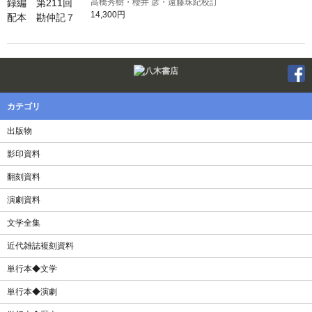
高橋秀樹・櫻井 彦・遠藤珠紀校訂
14,300円
Twitter
F
カテゴリ
出版物
影印資料
翻刻資料
演劇資料
文学全集
近代雑誌複刻資料
単行本◆文学
単行本◆演劇