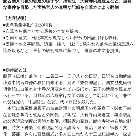
蒙古襲来前後の朝廷の様子や、持明院・大覚寺両統迭立など、重要
な事件を目撃した実務官人の克明な記録を自筆本により翻刻
【内容説明】
■史料纂集本勘仲記の特長
●自筆本を底本とする最善の本文を提供。
●断簡や逸文、日記本文が現存しない部分の日記目録も収録。
●墨継ぎや文字間隔、追筆・挿入・抹消に見られる兼仲の筆録意識を
読み取るなど、最新の研究成果に基づく、最善の本文を提供。
■勘仲記とは
藤原（広橋）兼仲（一二四四—一三〇八）の日記。日記名は勘解由
小路中納言兼仲の称に由来する。別名『兼仲卿記』。国立歴史民俗
博物館に自筆本九十巻が所蔵されているほか、若干の断簡や逸文が
伝わっている。日野流の広橋家は文筆の家として朝廷に仕え、兼仲
の父経光の 『民経記』など、代々日記を残した。
本記は将軍惟康親王の京都送還と久明親王の将軍宣下・関東下向
など鎌倉幕府と朝廷との関係、持明院・大覚寺両統迭立、鎌倉後期
の公家訴訟制度の実態と整備、摂関家の家政、畿内寺社や在地の動
向、詩文・神楽、仏教説話的な言説等々、政治・経済・宗教・文
化・芸能、さらに宮廷儀式と多方面にわたる十三世紀後半の一級史