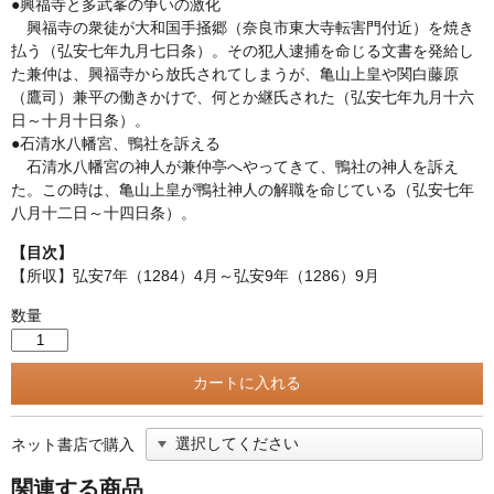
●興福寺と多武峯の争いの激化
興福寺の衆徒が大和国手掻郷（奈良市東大寺転害門付近）を焼き
払う（弘安七年九月七日条）。その犯人逮捕を命じる文書を発給し
た兼仲は、興福寺から放氏されてしまうが、亀山上皇や関白藤原
（鷹司）兼平の働きかけで、何とか継氏された（弘安七年九月十六
日～十月十日条）。
●石清水八幡宮、鴨社を訴える
石清水八幡宮の神人が兼仲亭へやってきて、鴨社の神人を訴え
た。この時は、亀山上皇が鴨社神人の解職を命じている（弘安七年
八月十二日～十四日条）。
【目次】
【所収】弘安7年（1284）4月～弘安9年（1286）9月
数量
ネット書店で購入
関連する商品