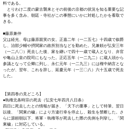
料である。
とりわけ二度の蒙古襲来とその前後の京都の状況を知る重要な記
事を多く含み、朝廷・寺社がこの事態にいかに対処したかを看取で
きる。
■藤原兼仲
父は経光、母は藤原親実の女。正嘉二年（一二五七）十四歳で叙爵
し、治部少輔や摂関家の政所別当などを勤めた。兄兼頼が弘安三年
（一二八〇）死去した後、家を継いで四十一歳で蔵人となり、弁官
や亀山上皇の院司にもなった。正応五年（一二九二）に蔵人頭から
参議となって公卿に列し、永仁元年（一二九三）には権中納言とな
ったが、翌年、これを辞し、延慶元年（一三〇八）六十五歳で死去
した。
【第四巻の見どころ】
●執権北条時宗の死去（弘安七年四月八日条）
四日に死去したとの情報が届き、「天下の重事」として特筆。翌日
以後、「関東の穢」により方違行幸を停止し、殺生を禁断した。さ
らに源頼朝以下、将軍・執権等が死去した際の先例を列挙し、「関
東穢」に対応している。