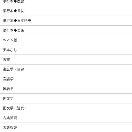
単行本◆歴史
単行本◆書誌
単行本◆日本語史
単行本◆美術
Ｗｅｂ版
美本なし
古書
書誌学・目録
言語学
国語学
国文学
国文学（近代）
古典芸能
古典複製