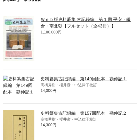
Ｗｅｂ版史料纂集 古記録編 第１期 平安・鎌
倉・南北朝【フルセット（全43冊）】
1,100,000円
史料纂集古記録編 第149回配本 勘仲記１
高橋秀樹・櫻井彦・中込律子校訂
14,300円
史料纂集古記録編 第157回配本 勘仲記２
高橋秀樹・櫻井彦・中込律子校訂
14,300円