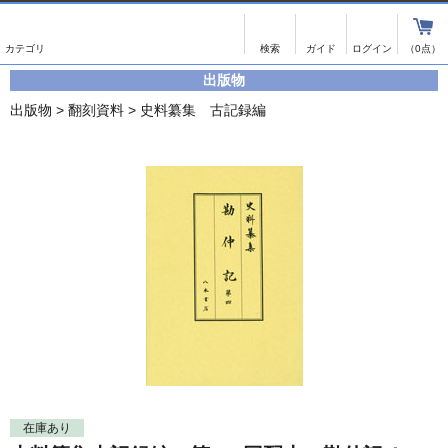
出版物
古書
画像がある商品のみ検索
（0点）
出版物
出版物
古書
出版物
>
翻刻資料
>
史料纂集 古記録編
影印資料
書誌学・目録
翻刻資料
言語学
演劇資料
国語学
文学全集
国文学
近代雑誌複刻資料
国文学（近代）
単行本◆文学
古典芸能
単行本◆演劇
古典複製
単行本◆歴史
近代自筆物
単行本◆書誌
古典籍
在庫あり