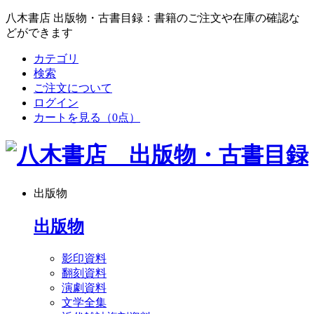
八木書店 出版物・古書目録：書籍のご注文や在庫の確認な
どができます
カテゴリ
検索
ご注文について
ログイン
カートを見る
（0点）
出版物
出版物
影印資料
翻刻資料
演劇資料
文学全集