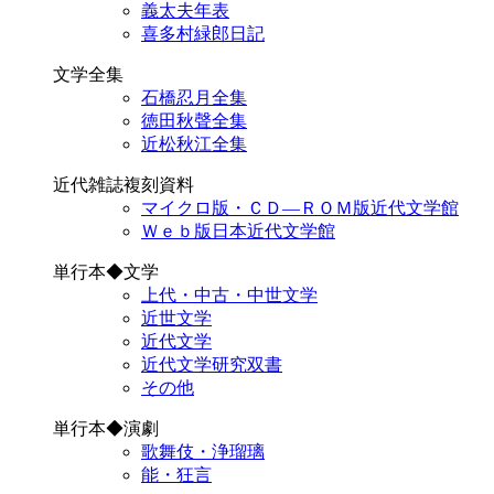
義太夫年表
喜多村緑郎日記
文学全集
石橋忍月全集
徳田秋聲全集
近松秋江全集
近代雑誌複刻資料
マイクロ版・ＣＤ―ＲＯＭ版近代文学館
Ｗｅｂ版日本近代文学館
単行本◆文学
上代・中古・中世文学
近世文学
近代文学
近代文学研究双書
その他
単行本◆演劇
歌舞伎・浄瑠璃
能・狂言