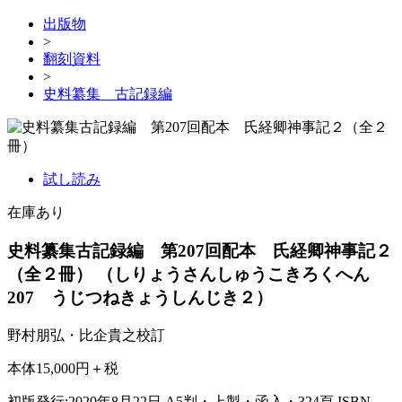
出版物
>
翻刻資料
>
史料纂集 古記録編
試し読み
在庫あり
史料纂集古記録編 第207回配本 氏経卿神事記２
（全２冊）
（しりょうさんしゅうこきろくへん
207 うじつねきょうしんじき２）
野村朋弘・比企貴之校訂
本体15,000円＋税
初版発行:2020年8月22日
A5判・上製・函入・324頁
ISBN