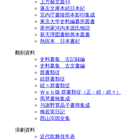
上方藝文叢刊
蓬左文庫本続日本紀
宮内庁書陵部本影印集成
東京大学史料編纂所叢書
尾州家河内本源氏物語
新天理図書館善本叢書
熱田本 日本書紀
翻刻資料
史料纂集 古記録編
史料纂集 古文書編
群書類従
続群書類従
続々群書類従
Ｗｅｂ版 群書類従（正・続・続々）
馬琴書翰集成
与謝野寛晶子書簡集成
梅若実日記
西山宗因全集
演劇資料
近代歌舞伎年表