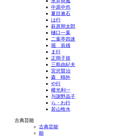
永井荷風
中原中也
夏目漱石
は行
萩原朔太郎
樋口一葉
二葉亭四迷
堀 辰雄
ま行
正岡子規
三島由紀夫
宮沢賢治
森 鴎外
や行
横光利一
与謝野晶子
ら・わ行
若山牧水
古典芸能
古典芸能
能