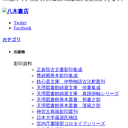
Twitter
Facebook
カテゴリ
出版物
影印資料
正倉院古文書影印集成
尊経閣善本影印集成
鉄心斎文庫 伊勢物語古注釈叢刊
天理図書館綿屋文庫 俳書集成
天理図書館綿屋文庫 真蹟掛軸シリーズ
天理図書館善本叢書 和書之部
天理図書館善本叢書 漢籍之部
神宮古典籍影印叢刊
日本大学蔵源氏物語
宮内庁書陵部コロタイプシリーズ