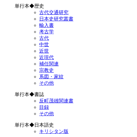
単行本◆歴史
古代交通研究
日本史研究叢書
輸入書
考古学
古代
中世
近世
近現代
補任関連
宗教史
系図・家紋
その他
単行本◆書誌
反町茂雄関連書
目録
その他
単行本◆日本語史
キリシタン版