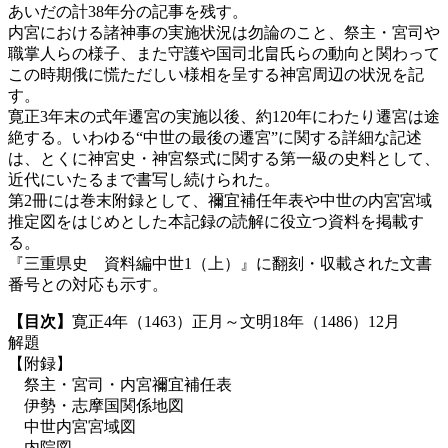
あいだの計38年分の記事を残す。
内宮における諸神事の実施状況は勿論のこと、祭主・宮司や
職掌人らの様子、また守護や国司北畠氏らの動向と関わって
この時期俄に慌ただしい様相を呈する神宮周辺の状況を記
す。
寛正3年末の式年遷宮の実施以後、約120年にわたり遷宮は途
絶する。いわゆる“中世の最後の遷宮”に関する詳細な記述
は、とくに神宮史・神宮祭式に関する第一級の史料として、
近代にいたるまで書写し続けられた。
第2冊には巻末附録として、禰宜補任年表や中世の内宮宮域
推定図をはじめとした本記録の読解に役立つ資料を掲載す
る。
『三重県史 資料編中世1（上）』に翻刻・収載された文書
番号との対応も示す。
【目次】
寛正4年（1463）正月～文明18年（1486）12月
解題
【附録】
祭主・宮司・内宮禰宜補任表
伊勢・志摩国関係地図
中世内宮宮域図
内院図