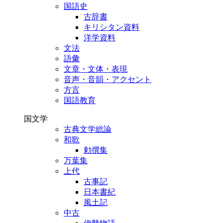
国語史
古辞書
キリシタン資料
洋学資料
文法
語彙
文章・文体・表現
音声・音韻・アクセント
方言
国語教育
国文学
古典文学総論
和歌
勅撰集
万葉集
上代
古事記
日本書紀
風土記
中古