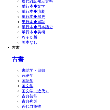
近代雑誌複刻資料
単行本◆文学
単行本◆演劇
単行本◆歴史
単行本◆書誌
単行本◆日本語史
単行本◆美術
Ｗｅｂ版
美本なし
古書
古書
書誌学・目録
言語学
国語学
国文学
国文学（近代）
古典芸能
古典複製
近代自筆物