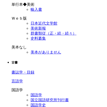
単行本◆美術
輸入書
Ｗｅｂ版
日本近代文学館
美術新報
群書類従（正・続・続々）
史料纂集
美本なし
美本がありません
古書
書誌学・目録
言語学
国語学
国語学
国立国語研究所刊行書
国語学史