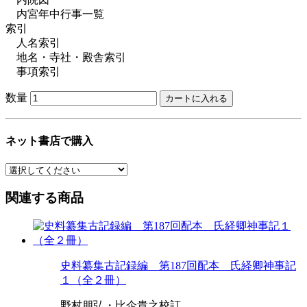
内宮年中行事一覧
索引
人名索引
地名・寺社・殿舎索引
事項索引
数量
ネット書店で購入
関連する商品
史料纂集古記録編 第187回配本 氏経卿神事記
１（全２冊）
野村朋弘・比企貴之校訂