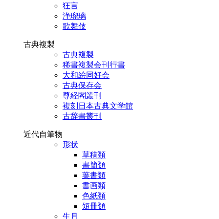
狂言
浄瑠璃
歌舞伎
古典複製
古典複製
稀書複製会刊行書
大和絵同好会
古典保存会
尊経閣叢刊
複刻日本古典文学館
古辞書叢刊
近代自筆物
形状
草稿類
書簡類
葉書類
書画類
色紙類
短冊類
生月