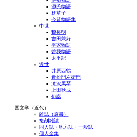
伊勢物語
源氏物語
枕草子
今昔物語集
中世
鴨長明
吉田兼好
平家物語
曽我物語
太平記
近世
井原西鶴
近松門左衛門
滝沢馬琴
上田秋成
俳諧
国文学（近代）
雑誌（原書）
複刻雑誌
同人誌・地方誌・一般誌
個人全集