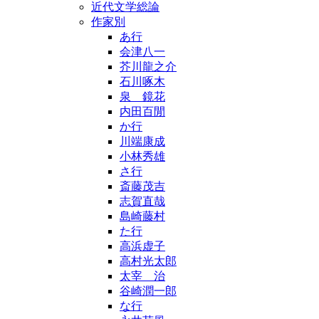
近代文学総論
作家別
あ行
会津八一
芥川龍之介
石川啄木
泉 鏡花
内田百閒
か行
川端康成
小林秀雄
さ行
斎藤茂吉
志賀直哉
島崎藤村
た行
高浜虚子
高村光太郎
太宰 治
谷崎潤一郎
な行