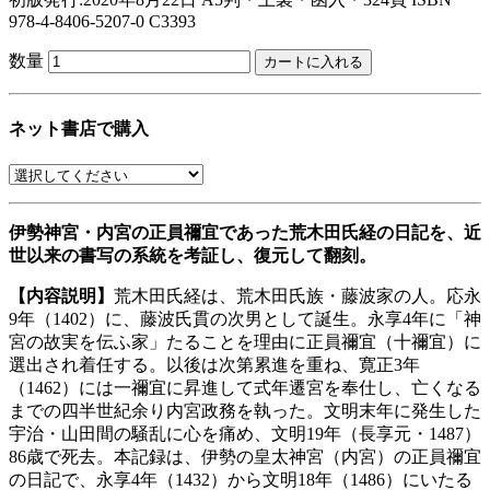
978-4-8406-5207-0 C3393
数量
ネット書店で購入
伊勢神宮・内宮の正員禰宜であった荒木田氏経の日記を、近
世以来の書写の系統を考証し、復元して翻刻。
【内容説明】
荒木田氏経は、荒木田氏族・藤波家の人。応永
9年（1402）に、藤波氏貫の次男として誕生。永享4年に「神
宮の故実を伝ふ家」たることを理由に正員禰宜（十禰宜）に
選出され着任する。以後は次第累進を重ね、寛正3年
（1462）には一禰宜に昇進して式年遷宮を奉仕し、亡くなる
までの四半世紀余り内宮政務を執った。文明末年に発生した
宇治・山田間の騒乱に心を痛め、文明19年（長享元・1487）
86歳で死去。本記録は、伊勢の皇太神宮（内宮）の正員禰宜
の日記で、永享4年（1432）から文明18年（1486）にいたる