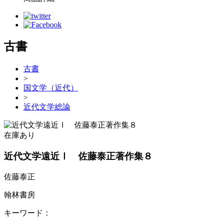
古書
古書
>
国文学（近代）
>
近代文学総論
在庫あり
近代文学遠近Ⅰ 佐藤泰正著作集８
佐藤泰正
翰林書房
キーワード：