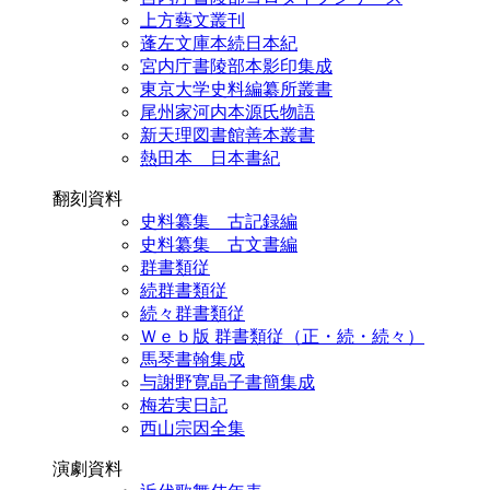
上方藝文叢刊
蓬左文庫本続日本紀
宮内庁書陵部本影印集成
東京大学史料編纂所叢書
尾州家河内本源氏物語
新天理図書館善本叢書
熱田本 日本書紀
翻刻資料
史料纂集 古記録編
史料纂集 古文書編
群書類従
続群書類従
続々群書類従
Ｗｅｂ版 群書類従（正・続・続々）
馬琴書翰集成
与謝野寛晶子書簡集成
梅若実日記
西山宗因全集
演劇資料