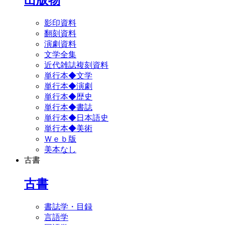
影印資料
翻刻資料
演劇資料
文学全集
近代雑誌複刻資料
単行本◆文学
単行本◆演劇
単行本◆歴史
単行本◆書誌
単行本◆日本語史
単行本◆美術
Ｗｅｂ版
美本なし
古書
古書
書誌学・目録
言語学