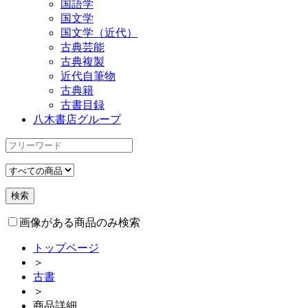
国語学
国文学
国文学（近代）
古典芸能
古典複製
近代自筆物
古典籍
古書目録
八木書店グループ
画像がある商品のみ検索
トップページ
＞
古書
＞
商品詳細