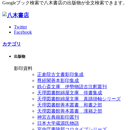
Googleブック検索で八木書店の出版物が全文検索できます。
Twitter
Facebook
カテゴリ
出版物
影印資料
正倉院古文書影印集成
尊経閣善本影印集成
鉄心斎文庫 伊勢物語古注釈叢刊
天理図書館綿屋文庫 俳書集成
天理図書館綿屋文庫 真蹟掛軸シリーズ
天理図書館善本叢書 和書之部
天理図書館善本叢書 漢籍之部
神宮古典籍影印叢刊
日本大学蔵源氏物語
宮内庁書陵部コロタイプシリーズ