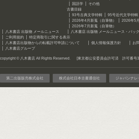
国語学
その他
古書目録
93号古典文学特輯
95号近代文学特輯
2026年4月新蒐（自筆物）
2026年
2026年7月新蒐（自筆物）
八木書店 出版物 メールニュース
八木書店 出版物 メールニュース・バッ
ご利用規約
特定商取引に関する表示
八木書店出版物からの転載許可申請について
個人情報保護方針
お
八木書店グループ
copyright © 八木書店 All Rights Reserved.
[東京都公安委員会許可済 許可番号301
第二出版販売株式会社
株式会社日本古書通信社
ジャパンナレ