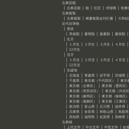
古典芸能
古典芸能
能
狂言
浄瑠璃
歌舞
古典複製
古典複製
稀書複製会刊行書
大和絵
近代自筆物
形状
草稿類
書簡類
葉書類
書画類
生月
１月生
２月生
３月生
４月生
12月生
没月
１月没
２月没
３月没
４月没
12月没
生誕地
北海道
青森県
岩手県
宮城県
千葉県
東京都（千代田区）
東京
東京都（台東区）
東京都（墨田区
東京都（世田谷区）
東京都（渋谷
東京都（練馬区）
東京都（板橋区
東京都（葛飾区）
東京都（江東区
新潟県
富山県
石川県
福井県
兵庫県
奈良県
和歌山県
鳥取県
高知県
福岡県
佐賀県
長崎県
古典籍
上代文学
中古文学
中世文学
絵