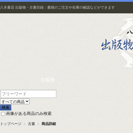
八木書店 出版物・古書目録：書籍のご注文や在庫の確認などができます
出版物
画像がある商品のみ検索
トップページ
＞
古書
＞
商品詳細