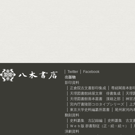
Twitter
Facebook
出版物
影印資料
正倉院古文書影印集成
尊経閣善本影
天理図書館綿屋文庫 俳書集成
天理
天理図書館善本叢書 漢籍之部
神宮
宮内庁書陵部コロタイプシリーズ
上
東京大学史料編纂所叢書
尾州家河内
翻刻資料
史料纂集 古記録編
史料纂集 古文
Ｗｅｂ版 群書類従（正・続・続々）
演劇資料