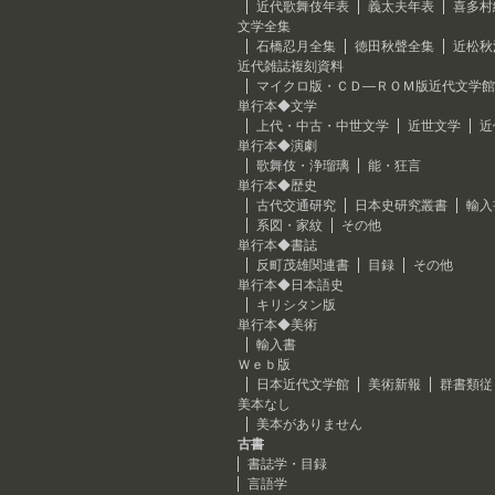
近代歌舞伎年表
義太夫年表
喜多村
文学全集
石橋忍月全集
徳田秋聲全集
近松秋
近代雑誌複刻資料
マイクロ版・ＣＤ―ＲＯＭ版近代文学館
単行本◆文学
上代・中古・中世文学
近世文学
近
単行本◆演劇
歌舞伎・浄瑠璃
能・狂言
単行本◆歴史
古代交通研究
日本史研究叢書
輸入
系図・家紋
その他
単行本◆書誌
反町茂雄関連書
目録
その他
単行本◆日本語史
キリシタン版
単行本◆美術
輸入書
Ｗｅｂ版
日本近代文学館
美術新報
群書類従
美本なし
美本がありません
古書
書誌学・目録
言語学