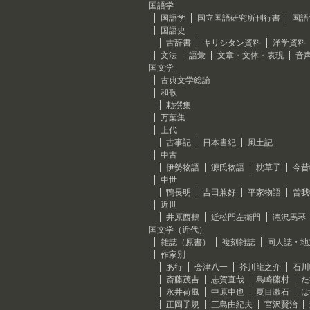
国語学
国語学
国立国語研究所刊行書
国語
国語史
古辞書
キリシタン資料
洋学資料
文法
語彙
文章・文体・表現
音
国文学
古典文学総論
和歌
勅撰集
万葉集
上代
古事記
日本書紀
風土記
中古
伊勢物語
源氏物語
枕草子
今昔
中世
鴨長明
吉田兼好
平家物語
曽我
近世
井原西鶴
近松門左衛門
滝沢馬琴
国文学（近代）
雑誌（原書）
複刻雑誌
同人誌・地
作家別
あ行
会津八一
芥川龍之介
石川
斎藤茂吉
志賀直哉
島崎藤村
た
永井荷風
中原中也
夏目漱石
は
正岡子規
三島由紀夫
宮沢賢治