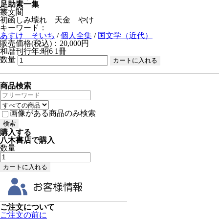
足助素一集
叢文閣
初函しみ壊れ 天金 やけ
キーワード：
あすけ そいち
/
個人全集
/
国文学（近代）
販売価格(税込)：20,000円
和暦刊行年:昭6
1冊
数量
商品検索
画像がある商品のみ検索
購入する
八木書店で購入
数量
ご注文について
ご注文の前に