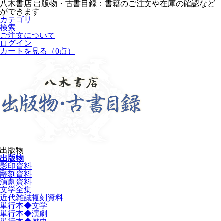
八木書店 出版物・古書目録：書籍のご注文や在庫の確認など
ができます
カテゴリ
検索
ご注文について
ログイン
カートを見る
（0点）
出版物
出版物
影印資料
翻刻資料
演劇資料
文学全集
近代雑誌複刻資料
単行本◆文学
単行本◆演劇