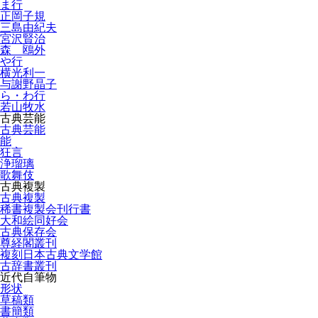
ま行
正岡子規
三島由紀夫
宮沢賢治
森 鴎外
や行
横光利一
与謝野晶子
ら・わ行
若山牧水
古典芸能
古典芸能
能
狂言
浄瑠璃
歌舞伎
古典複製
古典複製
稀書複製会刊行書
大和絵同好会
古典保存会
尊経閣叢刊
複刻日本古典文学館
古辞書叢刊
近代自筆物
形状
草稿類
書簡類