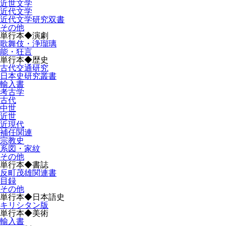
近世文学
近代文学
近代文学研究双書
その他
単行本◆演劇
歌舞伎・浄瑠璃
能・狂言
単行本◆歴史
古代交通研究
日本史研究叢書
輸入書
考古学
古代
中世
近世
近現代
補任関連
宗教史
系図・家紋
その他
単行本◆書誌
反町茂雄関連書
目録
その他
単行本◆日本語史
キリシタン版
単行本◆美術
輸入書