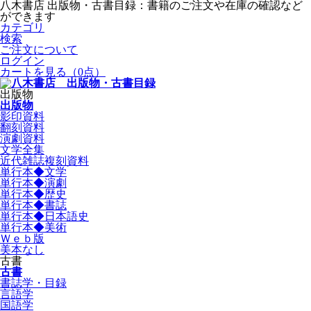
八木書店 出版物・古書目録：書籍のご注文や在庫の確認など
ができます
カテゴリ
検索
ご注文について
ログイン
カートを見る
（0点）
出版物
出版物
影印資料
翻刻資料
演劇資料
文学全集
近代雑誌複刻資料
単行本◆文学
単行本◆演劇
単行本◆歴史
単行本◆書誌
単行本◆日本語史
単行本◆美術
Ｗｅｂ版
美本なし
古書
古書
書誌学・目録
言語学
国語学