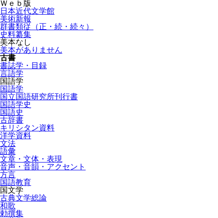
Ｗｅｂ版
日本近代文学館
美術新報
群書類従（正・続・続々）
史料纂集
美本なし
美本がありません
古書
書誌学・目録
言語学
国語学
国語学
国立国語研究所刊行書
国語学史
国語史
古辞書
キリシタン資料
洋学資料
文法
語彙
文章・文体・表現
音声・音韻・アクセント
方言
国語教育
国文学
古典文学総論
和歌
勅撰集