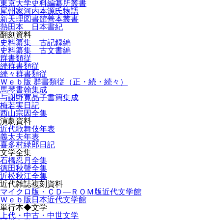
東京大学史料編纂所叢書
尾州家河内本源氏物語
新天理図書館善本叢書
熱田本 日本書紀
翻刻資料
史料纂集 古記録編
史料纂集 古文書編
群書類従
続群書類従
続々群書類従
Ｗｅｂ版 群書類従（正・続・続々）
馬琴書翰集成
与謝野寛晶子書簡集成
梅若実日記
西山宗因全集
演劇資料
近代歌舞伎年表
義太夫年表
喜多村緑郎日記
文学全集
石橋忍月全集
徳田秋聲全集
近松秋江全集
近代雑誌複刻資料
マイクロ版・ＣＤ―ＲＯＭ版近代文学館
Ｗｅｂ版日本近代文学館
単行本◆文学
上代・中古・中世文学