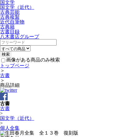
国文学
国文学（近代）
古典芸能
古典複製
近代自筆物
古典籍
古書目録
八木書店グループ
画像がある商品のみ検索
トップページ
＞
古書
＞
商品詳細
古書
古書
>
国文学（近代）
>
個人全集