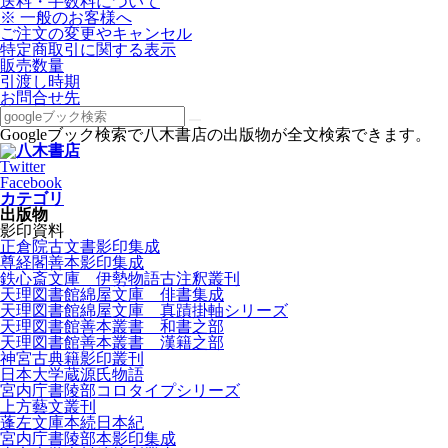
送料・手数料について
※ 一般のお客様へ
ご注文の変更やキャンセル
特定商取引に関する表示
販売数量
引渡し時期
お問合せ先
Googleブック検索で八木書店の出版物が全文検索できます。
Twitter
Facebook
カテゴリ
出版物
影印資料
正倉院古文書影印集成
尊経閣善本影印集成
鉄心斎文庫 伊勢物語古注釈叢刊
天理図書館綿屋文庫 俳書集成
天理図書館綿屋文庫 真蹟掛軸シリーズ
天理図書館善本叢書 和書之部
天理図書館善本叢書 漢籍之部
神宮古典籍影印叢刊
日本大学蔵源氏物語
宮内庁書陵部コロタイプシリーズ
上方藝文叢刊
蓬左文庫本続日本紀
宮内庁書陵部本影印集成