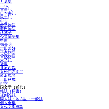
万葉集
上代
古事記
日本書紀
風土記
中古
伊勢物語
源氏物語
枕草子
今昔物語集
中世
鴨長明
吉田兼好
平家物語
曽我物語
太平記
近世
井原西鶴
近松門左衛門
滝沢馬琴
上田秋成
俳諧
国文学（近代）
雑誌（原書）
複刻雑誌
同人誌・地方誌・一般誌
個人全集
近代文学総論