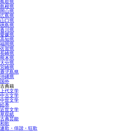
鳥取県
島根県
岡山県
広島県
山口県
徳島県
香川県
愛媛県
高知県
福岡県
佐賀県
長崎県
熊本県
大分県
宮崎県
鹿児島県
沖縄県
国外
古典籍
上代文学
中古文学
中世文学
絵巻
近世文学
草双紙
古典芸能
和歌
連歌・俳諧・狂歌