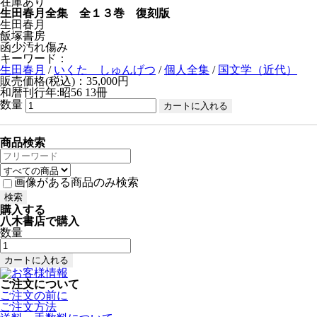
在庫あり
生田春月全集 全１３巻 復刻版
生田春月
飯塚書房
函少汚れ傷み
キーワード：
生田春月
/
いくた しゅんげつ
/
個人全集
/
国文学（近代）
販売価格(税込)：35,000円
和暦刊行年:昭56
13冊
数量
商品検索
画像がある商品のみ検索
購入する
八木書店で購入
数量
ご注文について
ご注文の前に
ご注文方法