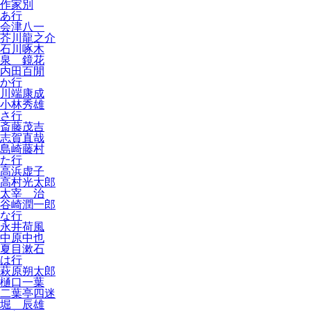
作家別
あ行
会津八一
芥川龍之介
石川啄木
泉 鏡花
内田百閒
か行
川端康成
小林秀雄
さ行
斎藤茂吉
志賀直哉
島崎藤村
た行
高浜虚子
高村光太郎
太宰 治
谷崎潤一郎
な行
永井荷風
中原中也
夏目漱石
は行
萩原朔太郎
樋口一葉
二葉亭四迷
堀 辰雄