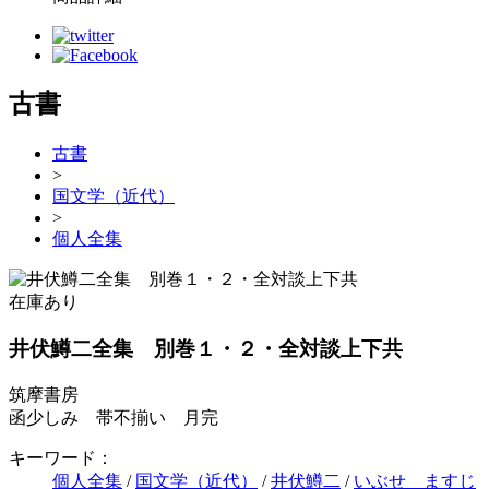
古書
古書
>
国文学（近代）
>
個人全集
在庫あり
井伏鱒二全集 別巻１・２・全対談上下共
筑摩書房
函少しみ 帯不揃い 月完
キーワード：
個人全集
/
国文学（近代）
/
井伏鱒二
/
いぶせ ますじ