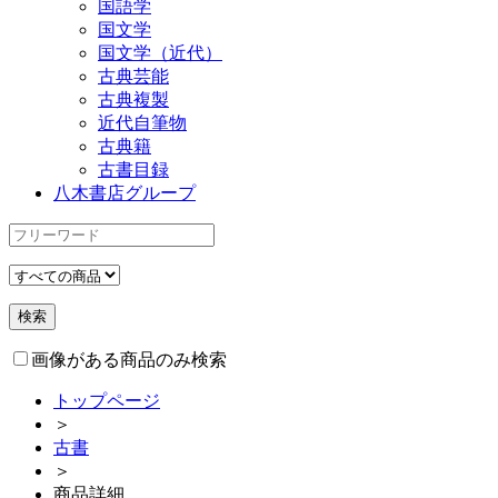
国語学
国文学
国文学（近代）
古典芸能
古典複製
近代自筆物
古典籍
古書目録
八木書店グループ
画像がある商品のみ検索
トップページ
＞
古書
＞
商品詳細