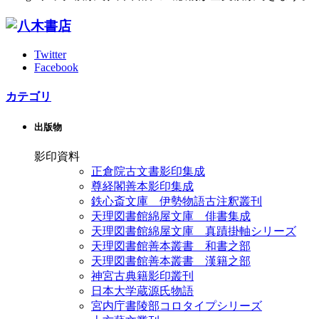
Twitter
Facebook
カテゴリ
出版物
影印資料
正倉院古文書影印集成
尊経閣善本影印集成
鉄心斎文庫 伊勢物語古注釈叢刊
天理図書館綿屋文庫 俳書集成
天理図書館綿屋文庫 真蹟掛軸シリーズ
天理図書館善本叢書 和書之部
天理図書館善本叢書 漢籍之部
神宮古典籍影印叢刊
日本大学蔵源氏物語
宮内庁書陵部コロタイプシリーズ