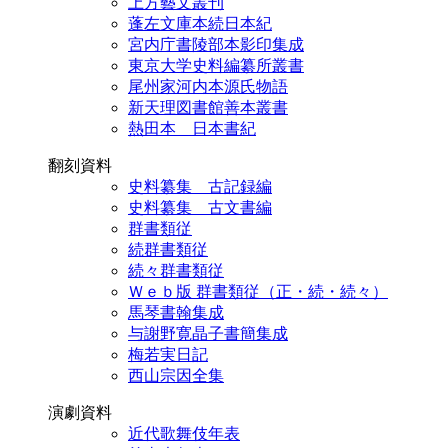
上方藝文叢刊
蓬左文庫本続日本紀
宮内庁書陵部本影印集成
東京大学史料編纂所叢書
尾州家河内本源氏物語
新天理図書館善本叢書
熱田本 日本書紀
翻刻資料
史料纂集 古記録編
史料纂集 古文書編
群書類従
続群書類従
続々群書類従
Ｗｅｂ版 群書類従（正・続・続々）
馬琴書翰集成
与謝野寛晶子書簡集成
梅若実日記
西山宗因全集
演劇資料
近代歌舞伎年表