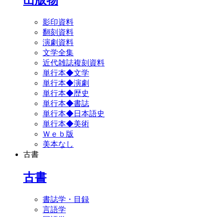
影印資料
翻刻資料
演劇資料
文学全集
近代雑誌複刻資料
単行本◆文学
単行本◆演劇
単行本◆歴史
単行本◆書誌
単行本◆日本語史
単行本◆美術
Ｗｅｂ版
美本なし
古書
古書
書誌学・目録
言語学