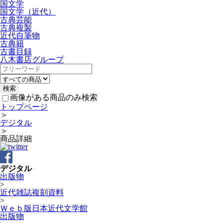
国文学
国文学（近代）
古典芸能
古典複製
近代自筆物
古典籍
古書目録
八木書店グループ
画像がある商品のみ検索
トップページ
＞
デジタル
＞
商品詳細
デジタル
出版物
>
近代雑誌複刻資料
>
Ｗｅｂ版日本近代文学館
出版物