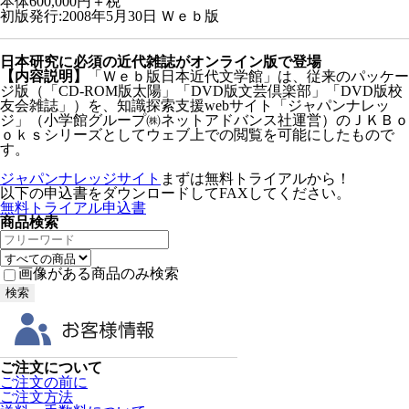
本体600,000円＋税
初版発行:2008年5月30日
Ｗｅｂ版
日本研究に必須の近代雑誌がオンライン版で登場
【内容説明】
「Ｗｅｂ版日本近代文学館」は、従来のパッケー
ジ版（「CD-ROM版太陽」「DVD版文芸倶楽部」「DVD版校
友会雑誌」）を、知識探索支援webサイト「ジャパンナレッ
ジ」（小学館グループ㈱ネットアドバンス社運営）のＪＫＢｏ
ｏｋｓシリーズとしてウェブ上での閲覧を可能にしたもので
す。
ジャパンナレッジサイト
まずは無料トライアルから！
以下の申込書をダウンロードしてFAXしてください。
無料トライアル申込書
商品検索
画像がある商品のみ検索
ご注文について
ご注文の前に
ご注文方法