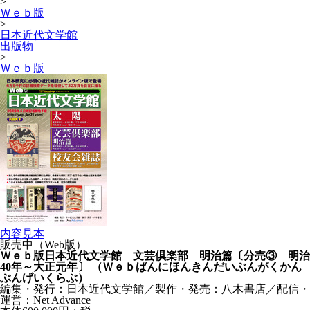
>
Ｗｅｂ版
>
日本近代文学館
出版物
>
Ｗｅｂ版
内容見本
販売中（Web版）
Ｗｅｂ版日本近代文学館 文芸倶楽部 明治篇〔分売③ 明治
40年～大正元年〕
（Ｗｅｂばんにほんきんだいぶんがくかん
ぶんげいくらぶ）
編集・発行：日本近代文学館／製作・発売：八木書店／配信・
運営：Net Advance