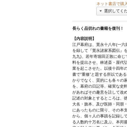
ネット書店で購
長らく品切れの書籍を復刊！
【内容説明】
江戸幕府は、寛永十八年(一六
を録して『寛永諸家系図伝』を
九九)、若年寄堀田正敦に命じ
料を提出させ、林述斎・屋代
業を起こさせた。以後十四年
書で”重修”と題する所以であ
かりでなく、質的にも各々の
を、幕府の日記等、確実な史
があればその趣意を註して改
記述の対象とするところは、
大名・旗本、及び医師・同朋
にあったものに限り、その本
から、個々人の事蹟を記録し
る人数約十万名に及ぶ、本邦