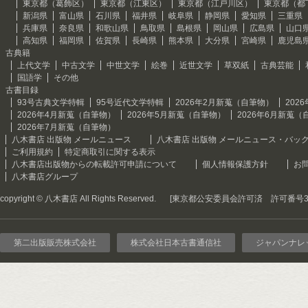
東京都（葛飾区）
東京都（江東区）
東京都（江戸川区）
東京都（都
新潟県
富山県
石川県
福井県
岐阜県
静岡県
愛知県
三重県
兵庫県
奈良県
和歌山県
鳥取県
島根県
岡山県
広島県
山口
高知県
福岡県
佐賀県
長崎県
熊本県
大分県
宮崎県
鹿児島
古典籍
上代文学
中古文学
中世文学
絵巻
近世文学
草双紙
古典芸能
国語学
その他
古書目録
93号古典文学特輯
95号近代文学特輯
2026年2月新蒐（自筆物）
202
2026年4月新蒐（自筆物）
2026年5月新蒐（自筆物）
2026年6月新蒐（
2026年7月新蒐（自筆物）
八木書店 出版物 メールニュース
八木書店 出版物 メールニュース・バッ
ご利用規約
特定商取引に関する表示
八木書店出版物からの転載許可申請について
個人情報保護方針
お
八木書店グループ
copyright © 八木書店 All Rights Reserved.
[東京都公安委員会許可済 許可番号301
第二出版販売株式会社
株式会社日本古書通信社
ジャパンナレ