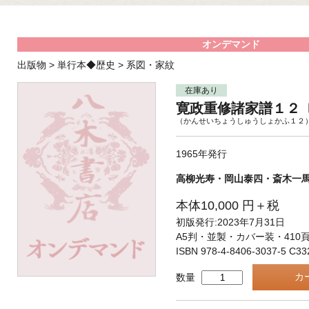
オンデマンド
出版物
>
単行本◆歴史
>
系図・家紋
在庫あり
寛政重修諸家譜１２
（かんせいちょうしゅうしょかふ１２
1965年発行
高柳光寿・岡山泰四・斎木一
本体10,000 円＋税
初版発行:2023年7月31日
A5判・並製・カバー装・410
ISBN 978-4-8406-3037-5 C33
数量