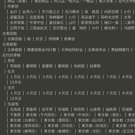
雑誌（原書）
複刻雑誌
同人誌・地方誌・一般誌
個人全集
近代文学
作家別
あ行
会津八一
芥川龍之介
石川啄木
泉 鏡花
内田百閒
か行
斎藤茂吉
志賀直哉
島崎藤村
た行
高浜虚子
高村光太郎
太宰 
永井荷風
中原中也
夏目漱石
は行
萩原朔太郎
樋口一葉
二葉亭
正岡子規
三島由紀夫
宮沢賢治
森 鴎外
や行
横光利一
与謝野
古典芸能
古典芸能
能
狂言
浄瑠璃
歌舞伎
古典複製
古典複製
稀書複製会刊行書
大和絵同好会
古典保存会
尊経閣叢刊
近代自筆物
形状
草稿類
書簡類
葉書類
書画類
色紙類
短冊類
生月
１月生
２月生
３月生
４月生
５月生
６月生
７月生
８月生
12月生
没月
１月没
２月没
３月没
４月没
５月没
６月没
７月没
８月没
12月没
生誕地
北海道
青森県
岩手県
宮城県
秋田県
山形県
福島県
茨城県
千葉県
東京都（千代田区）
東京都（中央区）
東京都（港区）
東
東京都（台東区）
東京都（墨田区）
東京都（品川区）
東京都（大田
東京都（世田谷区）
東京都（渋谷区）
東京都（杉並区）
東京都（中
東京都（練馬区）
東京都（板橋区）
東京都（北区）
東京都（足立区