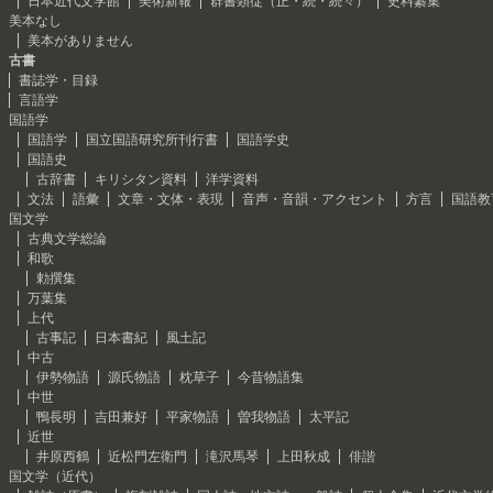
日本近代文学館
美術新報
群書類従（正・続・続々）
史料纂集
美本なし
美本がありません
古書
書誌学・目録
言語学
国語学
国語学
国立国語研究所刊行書
国語学史
国語史
古辞書
キリシタン資料
洋学資料
文法
語彙
文章・文体・表現
音声・音韻・アクセント
方言
国語教
国文学
古典文学総論
和歌
勅撰集
万葉集
上代
古事記
日本書紀
風土記
中古
伊勢物語
源氏物語
枕草子
今昔物語集
中世
鴨長明
吉田兼好
平家物語
曽我物語
太平記
近世
井原西鶴
近松門左衛門
滝沢馬琴
上田秋成
俳諧
国文学（近代）