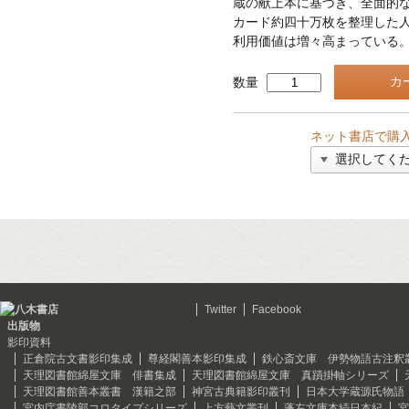
蔵の献上本に基づき、全面的
カード約四十万枚を整理した
利用価値は増々高まっている
数量
ネット書店で購
Twitter
Facebook
出版物
影印資料
正倉院古文書影印集成
尊経閣善本影印集成
鉄心斎文庫 伊勢物語古注釈
天理図書館綿屋文庫 俳書集成
天理図書館綿屋文庫 真蹟掛軸シリーズ
天理図書館善本叢書 漢籍之部
神宮古典籍影印叢刊
日本大学蔵源氏物語
宮内庁書陵部コロタイプシリーズ
上方藝文叢刊
蓬左文庫本続日本紀
宮