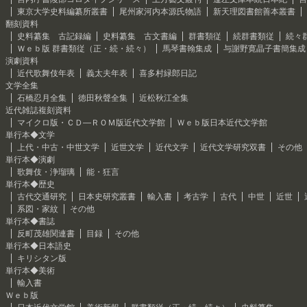
東京大学史料編纂所叢書
尾州家河内本源氏物語
新天理図書館善本叢書
翻刻資料
史料纂集 古記録編
史料纂集 古文書編
群書類従
続群書類従
続々
Ｗｅｂ版 群書類従（正・続・続々）
馬琴書翰集成
与謝野寛晶子書簡集成
演劇資料
近代歌舞伎年表
義太夫年表
喜多村緑郎日記
文学全集
石橋忍月全集
徳田秋聲全集
近松秋江全集
近代雑誌複刻資料
マイクロ版・ＣＤ―ＲＯＭ版近代文学館
Ｗｅｂ版日本近代文学館
単行本◆文学
上代・中古・中世文学
近世文学
近代文学
近代文学研究双書
その他
単行本◆演劇
歌舞伎・浄瑠璃
能・狂言
単行本◆歴史
古代交通研究
日本史研究叢書
輸入書
考古学
古代
中世
近世
系図・家紋
その他
単行本◆書誌
反町茂雄関連書
目録
その他
単行本◆日本語史
キリシタン版
単行本◆美術
輸入書
Ｗｅｂ版