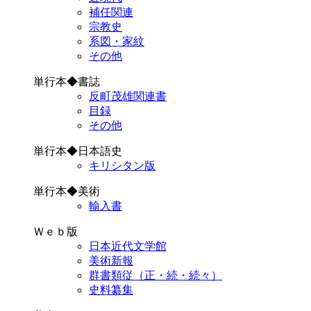
補任関連
宗教史
系図・家紋
その他
単行本◆書誌
反町茂雄関連書
目録
その他
単行本◆日本語史
キリシタン版
単行本◆美術
輸入書
Ｗｅｂ版
日本近代文学館
美術新報
群書類従（正・続・続々）
史料纂集