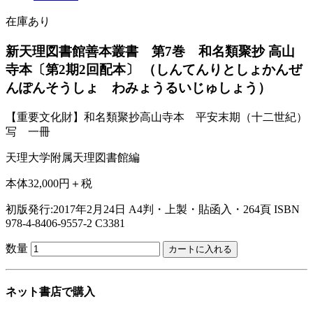
在庫あり
新天理図書館善本叢書 第7巻 和名類聚抄 高山
寺本〔第2期2回配本〕
（しんてんりとしょかんぜ
んぽんそうしょ わみょうるいじゅしょう）
【重要文化財】和名類聚抄高山寺本 平安末期（十二世紀）
写 一冊
天理大学附属天理図書館編
本体32,000円＋税
初版発行:2017年2月24日
A4判・上製・貼函入・264頁
ISBN
978-4-8406-9557-2 C3381
数量
ネット書店で購入