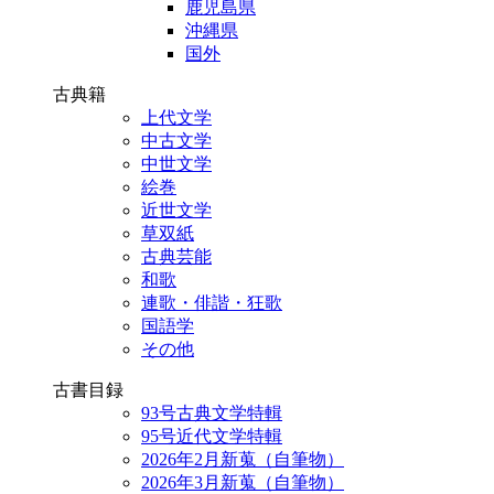
鹿児島県
沖縄県
国外
古典籍
上代文学
中古文学
中世文学
絵巻
近世文学
草双紙
古典芸能
和歌
連歌・俳諧・狂歌
国語学
その他
古書目録
93号古典文学特輯
95号近代文学特輯
2026年2月新蒐（自筆物）
2026年3月新蒐（自筆物）