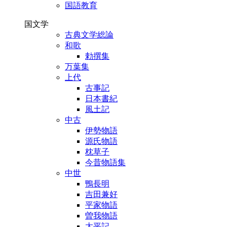
国語教育
国文学
古典文学総論
和歌
勅撰集
万葉集
上代
古事記
日本書紀
風土記
中古
伊勢物語
源氏物語
枕草子
今昔物語集
中世
鴨長明
吉田兼好
平家物語
曽我物語
太平記