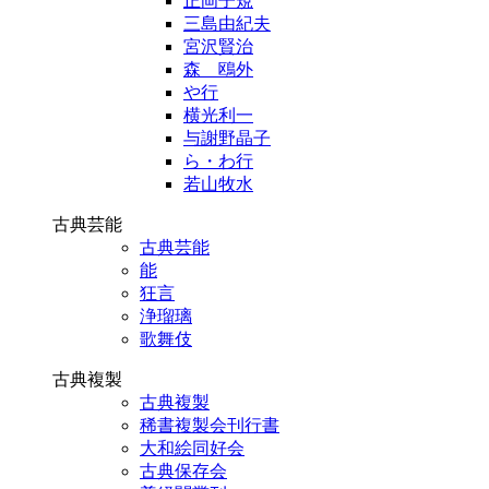
正岡子規
三島由紀夫
宮沢賢治
森 鴎外
や行
横光利一
与謝野晶子
ら・わ行
若山牧水
古典芸能
古典芸能
能
狂言
浄瑠璃
歌舞伎
古典複製
古典複製
稀書複製会刊行書
大和絵同好会
古典保存会