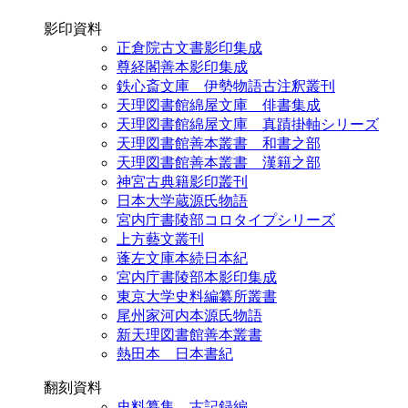
影印資料
正倉院古文書影印集成
尊経閣善本影印集成
鉄心斎文庫 伊勢物語古注釈叢刊
天理図書館綿屋文庫 俳書集成
天理図書館綿屋文庫 真蹟掛軸シリーズ
天理図書館善本叢書 和書之部
天理図書館善本叢書 漢籍之部
神宮古典籍影印叢刊
日本大学蔵源氏物語
宮内庁書陵部コロタイプシリーズ
上方藝文叢刊
蓬左文庫本続日本紀
宮内庁書陵部本影印集成
東京大学史料編纂所叢書
尾州家河内本源氏物語
新天理図書館善本叢書
熱田本 日本書紀
翻刻資料
史料纂集 古記録編