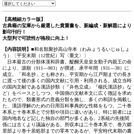
【高精細カラー版】
古典籍の宝庫から厳選した貴重書を、新編成・新解題により
影印刊行！
大型判で可読性が格段に向上！
【内容説明】
■和名類聚抄高山寺本（わみょうるいじゅしょ
う）〔平安末期（12世紀）写〈重文〉〕
日本最古の分類体漢和辞書。醍醐天皇皇女勤子内親王の命
により、源順（911—983）が撰述、承平年間（931—38）に
成立。「和名抄」とも称され、平安期から江戸期までの長き
に渡って後の多くの国内文献に引用・利用される。成立当時
の国内文献である漢語抄類（『弁色立成』『楊氏漢語抄』な
ど）をベースとしつつ、中国側の文献本文に広く徴証を求め
たもので、類書形式の意義分類を施し、多くの和訓を掲載し
た、漢語理解のための日用百科事典的な性格をもつ。二十巻
本系と十巻本系とで分類や項目に違いがあり、特に前者には
国内地名など記した独自の部門が多くある。2系統の先後関
係には古くより議論がある。所収本は二十巻本系で、巻六郷
里部より巻十居処部までの零本であるが、平安時代末期の書