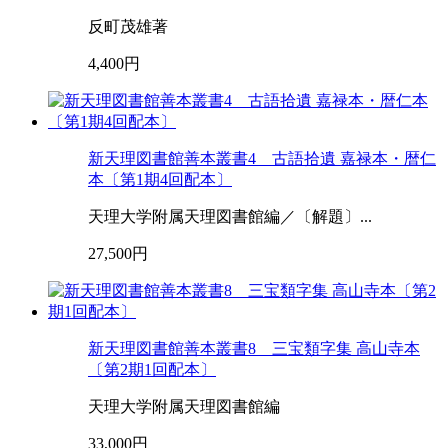
反町茂雄著
4,400円
新天理図書館善本叢書4 古語拾遺 嘉禄本・暦仁
本〔第1期4回配本〕
天理大学附属天理図書館編／〔解題〕...
27,500円
新天理図書館善本叢書8 三宝類字集 高山寺本
〔第2期1回配本〕
天理大学附属天理図書館編
33,000円