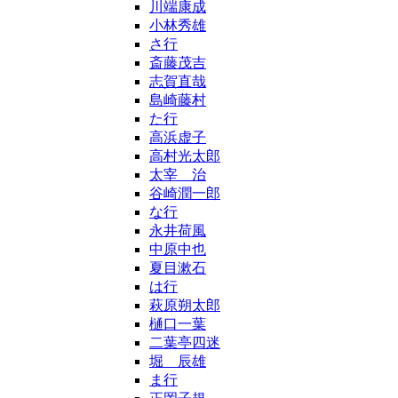
川端康成
小林秀雄
さ行
斎藤茂吉
志賀直哉
島崎藤村
た行
高浜虚子
高村光太郎
太宰 治
谷崎潤一郎
な行
永井荷風
中原中也
夏目漱石
は行
萩原朔太郎
樋口一葉
二葉亭四迷
堀 辰雄
ま行