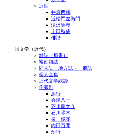
近世
井原西鶴
近松門左衛門
滝沢馬琴
上田秋成
俳諧
国文学（近代）
雑誌（原書）
複刻雑誌
同人誌・地方誌・一般誌
個人全集
近代文学総論
作家別
あ行
会津八一
芥川龍之介
石川啄木
泉 鏡花
内田百閒
か行