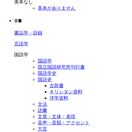
美本なし
美本がありません
古書
書誌学・目録
言語学
国語学
国語学
国立国語研究所刊行書
国語学史
国語史
古辞書
キリシタン資料
洋学資料
文法
語彙
文章・文体・表現
音声・音韻・アクセント
方言