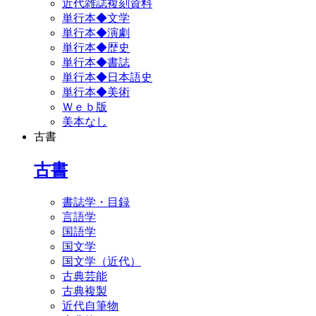
近代雑誌複刻資料
単行本◆文学
単行本◆演劇
単行本◆歴史
単行本◆書誌
単行本◆日本語史
単行本◆美術
Ｗｅｂ版
美本なし
古書
古書
書誌学・目録
言語学
国語学
国文学
国文学（近代）
古典芸能
古典複製
近代自筆物