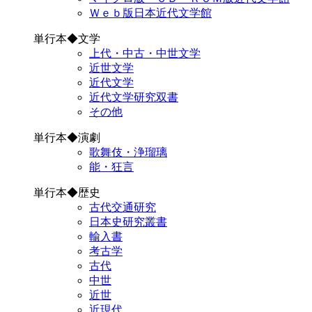
Ｗｅｂ版日本近代文学館
単行本◆文学
上代・中古・中世文学
近世文学
近代文学
近代文学研究双書
その他
単行本◆演劇
歌舞伎・浄瑠璃
能・狂言
単行本◆歴史
古代交通研究
日本史研究叢書
輸入書
考古学
古代
中世
近世
近現代