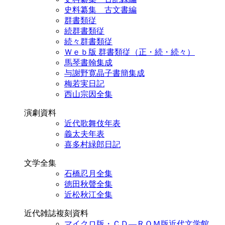
史料纂集 古文書編
群書類従
続群書類従
続々群書類従
Ｗｅｂ版 群書類従（正・続・続々）
馬琴書翰集成
与謝野寛晶子書簡集成
梅若実日記
西山宗因全集
演劇資料
近代歌舞伎年表
義太夫年表
喜多村緑郎日記
文学全集
石橋忍月全集
徳田秋聲全集
近松秋江全集
近代雑誌複刻資料
マイクロ版・ＣＤ―ＲＯＭ版近代文学館