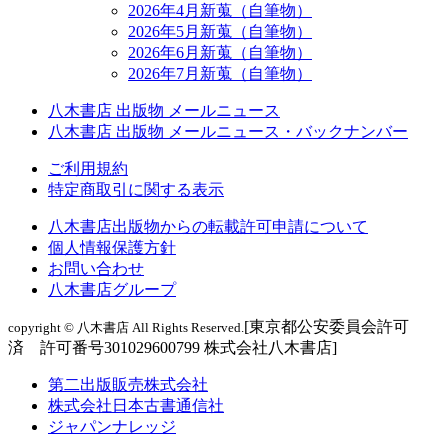
2026年4月新蒐（自筆物）
2026年5月新蒐（自筆物）
2026年6月新蒐（自筆物）
2026年7月新蒐（自筆物）
八木書店 出版物 メールニュース
八木書店 出版物 メールニュース・バックナンバー
ご利用規約
特定商取引に関する表示
八木書店出版物からの転載許可申請について
個人情報保護方針
お問い合わせ
八木書店グループ
[東京都公安委員会許可
copyright © 八木書店 All Rights Reserved.
済 許可番号301029600799 株式会社八木書店]
第二出版販売株式会社
株式会社日本古書通信社
ジャパンナレッジ