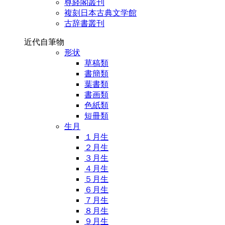
尊経閣叢刊
複刻日本古典文学館
古辞書叢刊
近代自筆物
形状
草稿類
書簡類
葉書類
書画類
色紙類
短冊類
生月
１月生
２月生
３月生
４月生
５月生
６月生
７月生
８月生
９月生