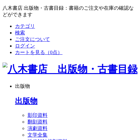
八木書店 出版物・古書目録：書籍のご注文や在庫の確認な
どができます
カテゴリ
検索
ご注文について
ログイン
カートを見る
（0点）
出版物
出版物
影印資料
翻刻資料
演劇資料
文学全集