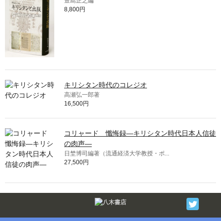
豊島正之編
8,800円
キリシタン時代のコレジオ
高瀬弘一郎著
16,500円
コリャード 懺悔録—キリシタン時代日本人信徒
の肉声—
日埜博司編著（流通経済大学教授・ポ...
27,500円
Twitter
F