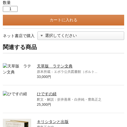
数量
ネット書店で購入
関連する商品
天草版 ラテン文典
原本所蔵：エボラ公共図書館（ポルト...
33,000円
ひですの経
釈文・解説：折井善果・白井純・豊島正之
25,300円
キリシタンと出版