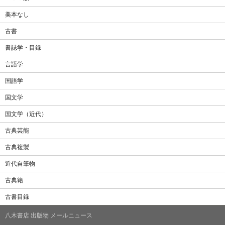
美本なし
古書
書誌学・目録
言語学
国語学
国文学
国文学（近代）
古典芸能
古典複製
近代自筆物
古典籍
古書目録
八木書店 出版物 メールニュース