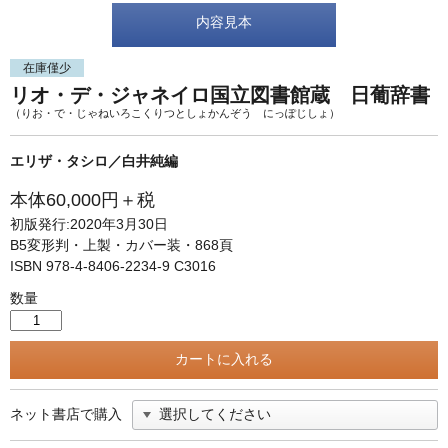
単行本◆日本語史
古書目録
内容見本
単行本◆美術
在庫僅少
Ｗｅｂ版
リオ・デ・ジャネイロ国立図書館蔵 日葡辞書
美本なし
（りお・で・じゃねいろこくりつとしょかんぞう にっぽじしょ）
エリザ・タシロ／白井純編
本体60,000円＋税
初版発行:2020年3月30日
B5変形判・上製・カバー装・868頁
ISBN 978-4-8406-2234-9 C3016
数量
ネット書店で購入