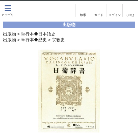
出版物
古書
画像がある商品のみ検索
（0点）
出版物
出版物
古書
出版物
>
単行本◆日本語史
影印資料
書誌学・目録
出版物
>
単行本◆歴史
>
宗教史
翻刻資料
言語学
演劇資料
国語学
文学全集
国文学
近代雑誌複刻資料
国文学（近代）
単行本◆文学
古典芸能
単行本◆演劇
古典複製
単行本◆歴史
近代自筆物
単行本◆書誌
古典籍