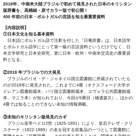
2018年、中南米大陸ブラジルで初めて発見された日本のキリシタン
版辞書を、高精細・原寸カラー版で初公開！
400 年前の日本・ポルトガルの言語を知る最重要資料
【内容説明】
①日本文化を知る基本資料
日本語にポルトガル語で注釈を付した『日葡辞書』は、日本語学
とポルトガル語学にとって第一級の言語資料というだけでなく、日
本文学研究と日本史研究、更に日本・欧州・中南米交流史の重要資
料となる。
②2018 年ブラジルでの大発見
ブラジルのリオ・デ・ジャネイロ国立図書館に所蔵されていたも
のが2018年に発見された。これまでに4冊（オクスフォード大学ボ
ドレアン図書館蔵本、パリ国立図書館蔵本、エヴォラ公共図書館蔵
本、マニラ本）が知られており、今回が5冊目（補遺篇欠）。ほかの
4冊では知ることのできない未知の情報満載。
③未知のキリシタン版発見のカギ
ブラジル皇帝ペドロ2世（1825-1891）により、皇后テレザ・クリ
スチーナ（1822-1889）の名を冠する収集品の一つとして図書館に
寄贈された『日葡辞書』。その伝来を探ることは、関連する文献の