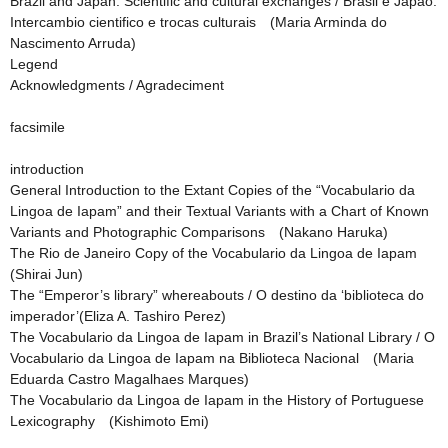
Brazil and Japan: Scientific and cultural exchanges / Brasil e Japao:
Intercambio cientifico e trocas culturais (Maria Arminda do
Nascimento Arruda)
Legend
Acknowledgments / Agradeciment
facsimile
introduction
General Introduction to the Extant Copies of the “Vocabulario da
Lingoa de Iapam” and their Textual Variants with a Chart of Known
Variants and Photographic Comparisons (Nakano Haruka)
The Rio de Janeiro Copy of the Vocabulario da Lingoa de Iapam
(Shirai Jun)
The “Emperor’s library” whereabouts / O destino da ‘biblioteca do
imperador’(Eliza A. Tashiro Perez)
The Vocabulario da Lingoa de Iapam in Brazil’s National Library / O
Vocabulario da Lingoa de Iapam na Biblioteca Nacional (Maria
Eduarda Castro Magalhaes Marques)
The Vocabulario da Lingoa de Iapam in the History of Portuguese
Lexicography (Kishimoto Emi)