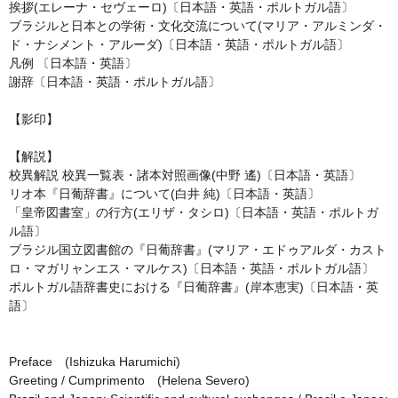
挨拶(エレーナ・セヴェーロ)〔日本語・英語・ポルトガル語〕
ブラジルと日本との学術・文化交流について(マリア・アルミンダ・
ド・ナシメント・アルーダ)〔日本語・英語・ポルトガル語〕
凡例 〔日本語・英語〕
謝辞〔日本語・英語・ポルトガル語〕
【影印】
【解説】
校異解説 校異一覧表・諸本対照画像(中野 遙)〔日本語・英語〕
リオ本『日葡辞書』について(白井 純)〔日本語・英語〕
「皇帝図書室」の行方(エリザ・タシロ)〔日本語・英語・ポルトガ
ル語〕
ブラジル国立図書館の『日葡辞書』(マリア・エドゥアルダ・カスト
ロ・マガリャンエス・マルケス)〔日本語・英語・ポルトガル語〕
ポルトガル語辞書史における『日葡辞書』(岸本恵実)〔日本語・英
語〕
Preface (Ishizuka Harumichi)
Greeting / Cumprimento (Helena Severo)