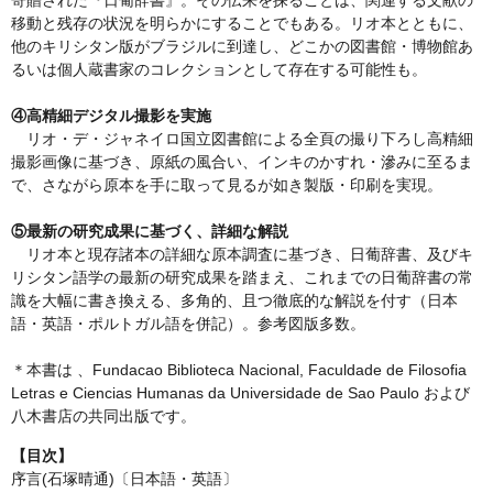
移動と残存の状況を明らかにすることでもある。リオ本とともに、
他のキリシタン版がブラジルに到達し、どこかの図書館・博物館あ
るいは個人蔵書家のコレクションとして存在する可能性も。
④高精細デジタル撮影を実施
リオ・デ・ジャネイロ国立図書館による全頁の撮り下ろし高精細
撮影画像に基づき、原紙の風合い、インキのかすれ・滲みに至るま
で、さながら原本を手に取って見るが如き製版・印刷を実現。
⑤最新の研究成果に基づく、詳細な解説
リオ本と現存諸本の詳細な原本調査に基づき、日葡辞書、及びキ
リシタン語学の最新の研究成果を踏まえ、これまでの日葡辞書の常
識を大幅に書き換える、多角的、且つ徹底的な解説を付す（日本
語・英語・ポルトガル語を併記）。参考図版多数。
＊本書は 、Fundacao Biblioteca Nacional, Faculdade de Filosofia
Letras e Ciencias Humanas da Universidade de Sao Paulo および
八木書店の共同出版です。
【目次】
序言(石塚晴通)〔日本語・英語〕