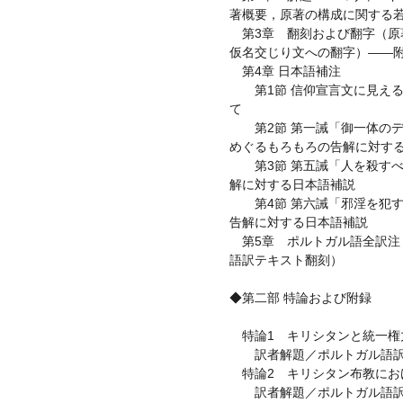
著概要，原著の構成に関する
第3章 翻刻および翻字（原
仮名交じり文への翻字）——
第4章 日本語補注
第1節 信仰宣言文に見える
て
第2節 第一誡「御一体のデ
めぐるもろもろの告解に対す
第3節 第五誡「人を殺すべ
解に対する日本語補説
第4節 第六誡「邪淫を犯す
告解に対する日本語補説
第5章 ポルトガル語全訳注
語訳テキスト翻刻）
◆第二部 特論および附録
特論1 キリシタンと統一権
訳者解題／ポルトガル語訳
特論2 キリシタン布教におけ
訳者解題／ポルトガル語訳