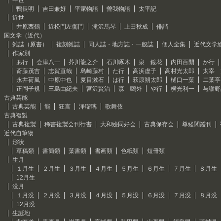
中世
鴨長明
吉田兼好
平家物語
曽我物語
太平記
近世
井原西鶴
近松門左衛門
滝沢馬琴
上田秋成
俳諧
国文学（近代）
雑誌（原書）
複刻雑誌
同人誌・地方誌・一般誌
個人全集
近代文学
作家別
あ行
会津八一
芥川龍之介
石川啄木
泉 鏡花
内田百閒
か行
斎藤茂吉
志賀直哉
島崎藤村
た行
高浜虚子
高村光太郎
太宰 
永井荷風
中原中也
夏目漱石
は行
萩原朔太郎
樋口一葉
二葉亭
正岡子規
三島由紀夫
宮沢賢治
森 鴎外
や行
横光利一
与謝野
古典芸能
古典芸能
能
狂言
浄瑠璃
歌舞伎
古典複製
古典複製
稀書複製会刊行書
大和絵同好会
古典保存会
尊経閣叢刊
近代自筆物
形状
草稿類
書簡類
葉書類
書画類
色紙類
短冊類
生月
１月生
２月生
３月生
４月生
５月生
６月生
７月生
８月生
12月生
没月
１月没
２月没
３月没
４月没
５月没
６月没
７月没
８月没
12月没
生誕地