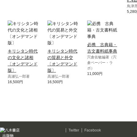
む戦
鳥津
5,28
必携 古典籍・
キリシタン時代
キリシタン時代
古文書料紙事典
の文化と諸相
の貿易と外交
宍倉佐敏編著（宍
倉ペーパー・ラ
〔オンデマンド
〔オンデマンド
ボ）
版〕
版〕
11,000円
高瀬弘一郎著
高瀬弘一郎著
16,500円
16,500円
Twitter
Facebook
出版物