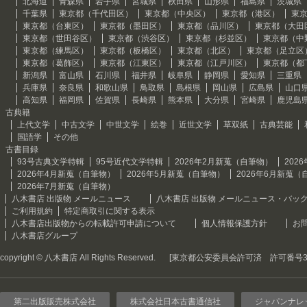
北海道
青森県
岩手県
宮城県
秋田県
山形県
福島県
茨城県
千葉県
東京都（千代田区）
東京都（中央区）
東京都（港区）
東
東京都（台東区）
東京都（墨田区）
東京都（品川区）
東京都（大田
東京都（世田谷区）
東京都（渋谷区）
東京都（杉並区）
東京都（中
東京都（練馬区）
東京都（板橋区）
東京都（北区）
東京都（足立区
東京都（葛飾区）
東京都（江東区）
東京都（江戸川区）
東京都（都
新潟県
富山県
石川県
福井県
岐阜県
静岡県
愛知県
三重県
兵庫県
奈良県
和歌山県
鳥取県
島根県
岡山県
広島県
山口
高知県
福岡県
佐賀県
長崎県
熊本県
大分県
宮崎県
鹿児島
古典籍
上代文学
中古文学
中世文学
絵巻
近世文学
草双紙
古典芸能
国語学
その他
古書目録
93号古典文学特輯
95号近代文学特輯
2026年2月新蒐（自筆物）
202
2026年4月新蒐（自筆物）
2026年5月新蒐（自筆物）
2026年6月新蒐（
2026年7月新蒐（自筆物）
八木書店 出版物 メールニュース
八木書店 出版物 メールニュース・バッ
ご利用規約
特定商取引に関する表示
八木書店出版物からの転載許可申請について
個人情報保護方針
お
八木書店グループ
copyright © 八木書店 All Rights Reserved.
[東京都公安委員会許可済 許可番号301
第二出版販売株式会社
株式会社日本古書通信社
ジャパンナレ