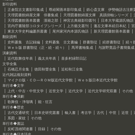
影印資料
正倉院古文書影印集成
尊経閣善本影印集成
鉄心斎文庫 伊勢物語古注釈
天理図書館綿屋文庫 俳書集成
天理図書館綿屋文庫 真蹟掛軸シリーズ
天理図書館善本叢書 漢籍之部
神宮古典籍影印叢刊
日本大学蔵源氏物語
宮内庁書陵部コロタイプシリーズ
上方藝文叢刊
蓬左文庫本続日本紀
宮
東京大学史料編纂所叢書
尾州家河内本源氏物語
新天理図書館善本叢書
翻刻資料
史料纂集 古記録編
史料纂集 古文書編
群書類従
続群書類従
続々
Ｗｅｂ版 群書類従（正・続・続々）
馬琴書翰集成
与謝野寛晶子書簡集成
演劇資料
近代歌舞伎年表
義太夫年表
喜多村緑郎日記
文学全集
石橋忍月全集
徳田秋聲全集
近松秋江全集
近代雑誌複刻資料
マイクロ版・ＣＤ―ＲＯＭ版近代文学館
Ｗｅｂ版日本近代文学館
単行本◆文学
上代・中古・中世文学
近世文学
近代文学
近代文学研究双書
その他
単行本◆演劇
歌舞伎・浄瑠璃
能・狂言
単行本◆歴史
古代交通研究
日本史研究叢書
輸入書
考古学
古代
中世
近世
系図・家紋
その他
単行本◆書誌
反町茂雄関連書
目録
その他
単行本◆日本語史