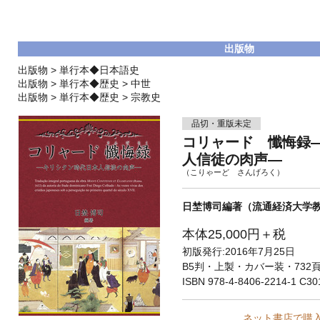
出版物
出版物
>
単行本◆日本語史
出版物
>
単行本◆歴史
>
中世
出版物
>
単行本◆歴史
>
宗教史
品切・重版未定
コリャード 懺悔録
人信徒の肉声—
（こりゃーど さんげろく）
日埜博司編著（流通経済大学
本体25,000円＋税
初版発行:2016年7月25日
B5判・上製・カバー装・732
ISBN 978-4-8406-2214-1 C30
ネット書店で購