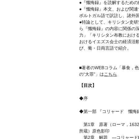
●『懺悔録』を読解するための
●『懺悔録』本文、および関連
ポルトガル語で訳註し、諸外
●特論として、キリシタン史研
ら『懺悔録』の内容に関係の深
力」「キリシタン布教における“適
おけるイエズス会士の経済活
び、葡・日両言語で紹介。
■著者のWEBコラム「暴食，
の“大罪”」は
こちら
【目次】
◆序
◆第一部 『コリャード 懺悔
第1章 原著（ローマ，163
所蔵）原色影印
第2章 解題 —コリャード