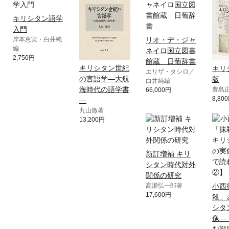
キリシタン語学
入門
岸本恵実・白井純
リオ・デ・ジャ
編
ネイロ国立図書
2,750円
館蔵 日葡辞書
キリシタン世紀
キリ
エリザ・タシロ／
の言語学—大航
版
白井純編
海時代の語学書
豊島
66,000円
8,80
—
丸山徹著
13,200円
新訂増補 キリ
シタン時代対外
関係の研究
高瀬弘一郎著
小西
17,600円
殺」
シタ
像—