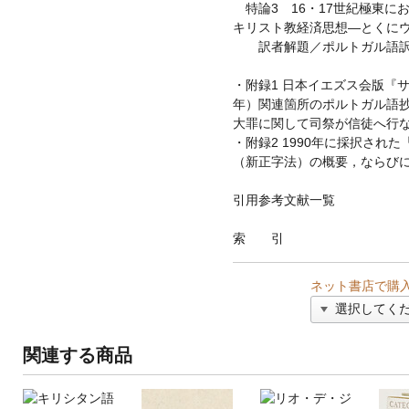
特論3 16・17世紀極東に
キリスト教経済思想—とくに
訳者解題／ポルトガル語訳
・附録1 日本イエズス会版『サ
年）関連箇所のポルトガル語
大罪に関して司祭が信徒へ行
・附録2 1990年に採択され
（新正字法）の概要，ならび
引用参考文献一覧
索 引
ネット書店で購
関連する商品