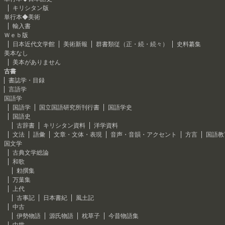
キリシタン版
単行本◆美術
輸入書
Ｗｅｂ版
日本近代文学館
美術新報
群書類従（正・続・続々）
史料纂集
美本なし
美本がありません
古書
書誌学・目録
言語学
国語学
国語学
国立国語研究所刊行書
国語学史
国語史
古辞書
キリシタン資料
洋学資料
文法
語彙
文章・文体・表現
音声・音韻・アクセント
方言
国語教
国文学
古典文学総論
和歌
勅撰集
万葉集
上代
古事記
日本書紀
風土記
中古
伊勢物語
源氏物語
枕草子
今昔物語集