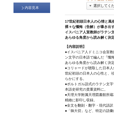
内容見本
17世紀初頭日本人の心情と風
裸々な懺悔（告解）が暴き出
イスパニア人宣教師がラテン
あらゆる角度から読み解く決
【内容説明】
●イスパニア人ドミニコ会宣教
ン文字の日本語で編んだ『懺悔録
あらゆる角度から読み解く決
●コリャードが聴取した日本人
世紀初頭の日本人の心性と、
らかにする。
●ポルトガル語式のラテン文字
本語史研究の貴重資料に。
●天理大学附属天理図書館所蔵
精緻に影印し収録。
●全文を翻刻・翻字・現代語訳
●「御大切」など、特定の語彙