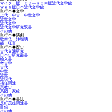
マイクロ版・ＣＤ―ＲＯＭ版近代文学館
Ｗｅｂ版日本近代文学館
単行本◆文学
上代・中古・中世文学
近世文学
近代文学
近代文学研究双書
その他
単行本◆演劇
歌舞伎・浄瑠璃
能・狂言
単行本◆歴史
古代交通研究
日本史研究叢書
輸入書
考古学
古代
中世
近世
近現代
補任関連
宗教史
系図・家紋
その他
単行本◆書誌
反町茂雄関連書
目録
その他