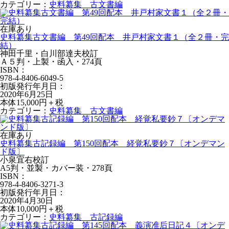
カテゴリー：
史料纂集 古文書編
在庫あり
史料纂集古文書編 第49回配本 井戸村家文書１（全２冊・完
結）
神田千里・白川部達夫校訂
Ａ５判・上製・函入・274頁
ISBN：
978-4-8406-6049-5
初版発行年月日：
2020年6月25日
本体15,000円＋税
カテゴリー：
史料纂集 古文書編
在庫あり
史料纂集古記録編 第150回配本 経覚私要鈔７〔オンデマン
ド版〕
小泉宜右校訂
A5判・並製・カバー装・278頁
ISBN：
978-4-8406-3271-3
初版発行年月日：
2020年4月30日
本体10,000円＋税
カテゴリー：
史料纂集 古記録編