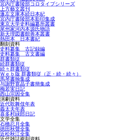
宮内庁書陵部コロタイプシリーズ
上方藝文叢刊
蓬左文庫本続日本紀
宮内庁書陵部本影印集成
東京大学史料編纂所叢書
尾州家河内本源氏物語
新天理図書館善本叢書
熱田本 日本書紀
翻刻資料
史料纂集 古記録編
史料纂集 古文書編
群書類従
続群書類従
続々群書類従
Ｗｅｂ版 群書類従（正・続・続々）
馬琴書翰集成
与謝野寛晶子書簡集成
梅若実日記
西山宗因全集
演劇資料
近代歌舞伎年表
義太夫年表
喜多村緑郎日記
文学全集
石橋忍月全集
徳田秋聲全集
近松秋江全集
近代雑誌複刻資料