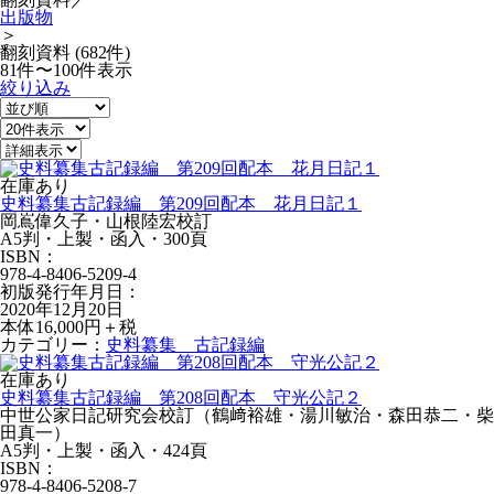
出版物
＞
翻刻資料 (682件)
81件〜100件表示
絞り込み
在庫あり
史料纂集古記録編 第209回配本 花月日記１
岡嶌偉久子・山根陸宏校訂
A5判・上製・函入・300頁
ISBN：
978-4-8406-5209-4
初版発行年月日：
2020年12月20日
本体16,000円＋税
カテゴリー：
史料纂集 古記録編
在庫あり
史料纂集古記録編 第208回配本 守光公記２
中世公家日記研究会校訂（鶴﨑裕雄・湯川敏治・森田恭二・柴
田真一）
A5判・上製・函入・424頁
ISBN：
978-4-8406-5208-7