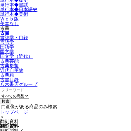
単行本◆歴史
単行本◆書誌
単行本◆日本語史
単行本◆美術
Ｗｅｂ版
美本なし
古書
古書
書誌学・目録
言語学
国語学
国文学
国文学（近代）
古典芸能
古典複製
近代自筆物
古典籍
古書目録
八木書店グループ
画像がある商品のみ検索
トップページ
＞
翻刻資料
翻刻資料
翻刻資料／