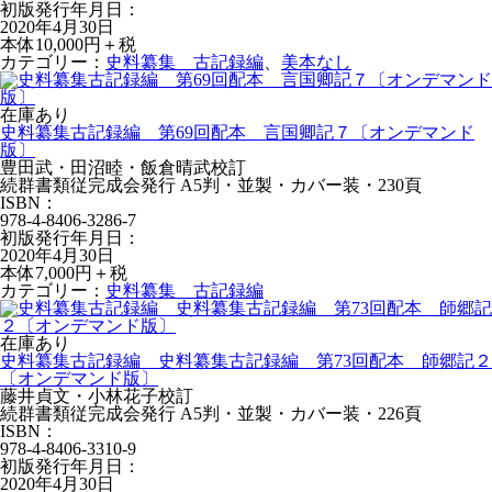
初版発行年月日：
2020年4月30日
本体10,000円＋税
カテゴリー：
史料纂集 古記録編
、
美本なし
在庫あり
史料纂集古記録編 第69回配本 言国卿記７〔オンデマンド
版〕
豊田武・田沼睦・飯倉晴武校訂
続群書類従完成会発行 A5判・並製・カバー装・230頁
ISBN：
978-4-8406-3286-7
初版発行年月日：
2020年4月30日
本体7,000円＋税
カテゴリー：
史料纂集 古記録編
在庫あり
史料纂集古記録編 史料纂集古記録編 第73回配本 師郷記２
〔オンデマンド版〕
藤井貞文・小林花子校訂
続群書類従完成会発行 A5判・並製・カバー装・226頁
ISBN：
978-4-8406-3310-9
初版発行年月日：
2020年4月30日