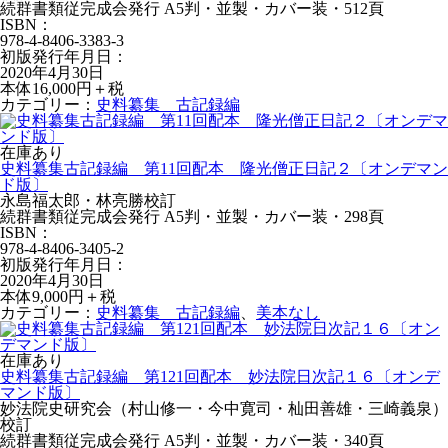
続群書類従完成会発行 A5判・並製・カバー装・512頁
ISBN：
978-4-8406-3383-3
初版発行年月日：
2020年4月30日
本体16,000円＋税
カテゴリー：
史料纂集 古記録編
在庫あり
史料纂集古記録編 第11回配本 隆光僧正日記２〔オンデマン
ド版〕
永島福太郎・林亮勝校訂
続群書類従完成会発行 A5判・並製・カバー装・298頁
ISBN：
978-4-8406-3405-2
初版発行年月日：
2020年4月30日
本体9,000円＋税
カテゴリー：
史料纂集 古記録編
、
美本なし
在庫あり
史料纂集古記録編 第121回配本 妙法院日次記１６〔オンデ
マンド版〕
妙法院史研究会（村山修一・今中寛司・杣田善雄・三崎義泉）
校訂
続群書類従完成会発行 A5判・並製・カバー装・340頁