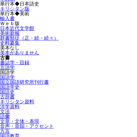
単行本◆日本語史
キリシタン版
単行本◆美術
輸入書
Ｗｅｂ版
日本近代文学館
美術新報
群書類従（正・続・続々）
史料纂集
美本なし
美本がありません
古書
書誌学・目録
言語学
国語学
国語学
国立国語研究所刊行書
国語学史
国語史
古辞書
キリシタン資料
洋学資料
文法
語彙
文章・文体・表現
音声・音韻・アクセント
方言
国語教育