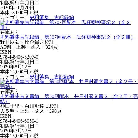
初版発行年月日：
2020年11月20日
本体18,000円＋税
カテゴリー：
史料纂集 古記録編
在庫あり
史料纂集古記録編 第207回配本 氏経卿神事記２（全２冊）
野村朋弘・比企貴之校訂
A5判・上製・函入・324頁
ISBN：
978-4-8406-5207-0
初版発行年月日：
2020年8月22日
本体15,000円＋税
カテゴリー：
史料纂集 古記録編
在庫あり
史料纂集古文書編 第50回配本 井戸村家文書２（全２冊・完
結）
神田千里・白川部達夫校訂
Ａ５判・上製・函入・290頁
ISBN：
978-4-8406-6050-1
初版発行年月日：
2020年7月22日
本体15,000円＋税