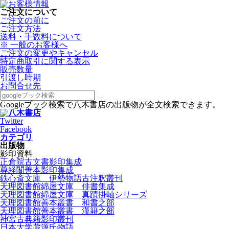
ご注文について
ご注文の前に
ご注文方法
送料・手数料について
※ 一般のお客様へ
ご注文の変更やキャンセル
特定商取引に関する表示
販売数量
引渡し時期
お問合せ先
Googleブック検索で八木書店の出版物が全文検索できます。
Twitter
Facebook
カテゴリ
出版物
影印資料
正倉院古文書影印集成
尊経閣善本影印集成
鉄心斎文庫 伊勢物語古注釈叢刊
天理図書館綿屋文庫 俳書集成
天理図書館綿屋文庫 真蹟掛軸シリーズ
天理図書館善本叢書 和書之部
天理図書館善本叢書 漢籍之部
神宮古典籍影印叢刊
日本大学蔵源氏物語