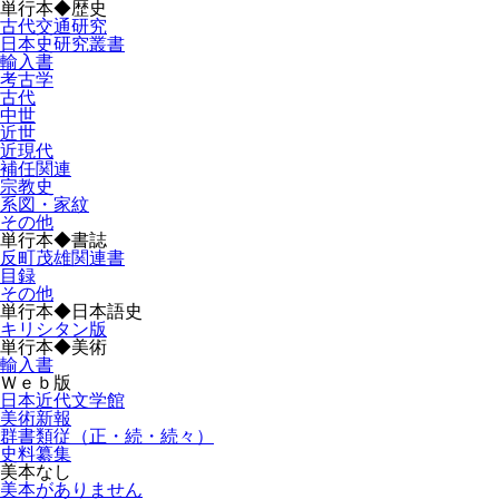
単行本◆歴史
古代交通研究
日本史研究叢書
輸入書
考古学
古代
中世
近世
近現代
補任関連
宗教史
系図・家紋
その他
単行本◆書誌
反町茂雄関連書
目録
その他
単行本◆日本語史
キリシタン版
単行本◆美術
輸入書
Ｗｅｂ版
日本近代文学館
美術新報
群書類従（正・続・続々）
史料纂集
美本なし
美本がありません