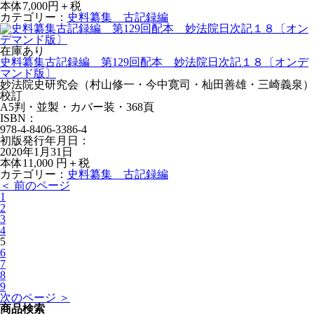
本体7,000円＋税
カテゴリー：
史料纂集 古記録編
在庫あり
史料纂集古記録編 第129回配本 妙法院日次記１８〔オンデ
マンド版〕
妙法院史研究会（村山修一・今中寛司・杣田善雄・三崎義泉）
校訂
A5判・並製・カバー装・368頁
ISBN：
978-4-8406-3386-4
初版発行年月日：
2020年1月31日
本体11,000 円＋税
カテゴリー：
史料纂集 古記録編
＜ 前のページ
1
2
3
4
5
6
7
8
9
次のページ ＞
商品検索