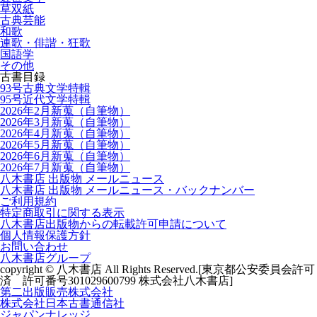
草双紙
古典芸能
和歌
連歌・俳諧・狂歌
国語学
その他
古書目録
93号古典文学特輯
95号近代文学特輯
2026年2月新蒐（自筆物）
2026年3月新蒐（自筆物）
2026年4月新蒐（自筆物）
2026年5月新蒐（自筆物）
2026年6月新蒐（自筆物）
2026年7月新蒐（自筆物）
八木書店 出版物 メールニュース
八木書店 出版物 メールニュース・バックナンバー
ご利用規約
特定商取引に関する表示
八木書店出版物からの転載許可申請について
個人情報保護方針
お問い合わせ
八木書店グループ
copyright © 八木書店 All Rights Reserved.
[東京都公安委員会許可
済 許可番号301029600799 株式会社八木書店]
第二出版販売株式会社
株式会社日本古書通信社
ジャパンナレッジ