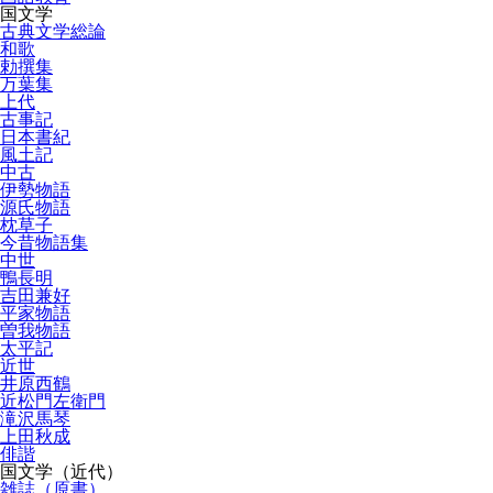
国文学
古典文学総論
和歌
勅撰集
万葉集
上代
古事記
日本書紀
風土記
中古
伊勢物語
源氏物語
枕草子
今昔物語集
中世
鴨長明
吉田兼好
平家物語
曽我物語
太平記
近世
井原西鶴
近松門左衛門
滝沢馬琴
上田秋成
俳諧
国文学（近代）
雑誌（原書）