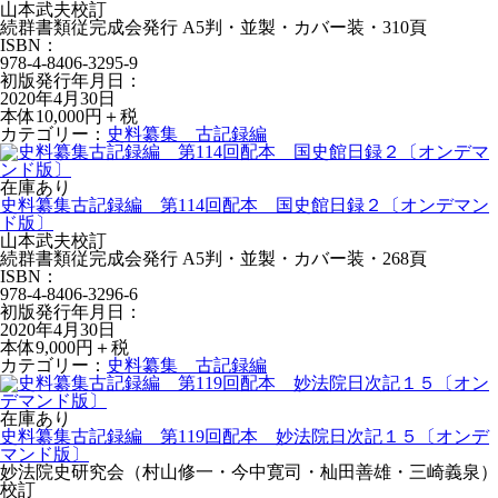
山本武夫校訂
続群書類従完成会発行 A5判・並製・カバー装・310頁
ISBN：
978-4-8406-3295-9
初版発行年月日：
2020年4月30日
本体10,000円＋税
カテゴリー：
史料纂集 古記録編
在庫あり
史料纂集古記録編 第114回配本 国史館日録２〔オンデマン
ド版〕
山本武夫校訂
続群書類従完成会発行 A5判・並製・カバー装・268頁
ISBN：
978-4-8406-3296-6
初版発行年月日：
2020年4月30日
本体9,000円＋税
カテゴリー：
史料纂集 古記録編
在庫あり
史料纂集古記録編 第119回配本 妙法院日次記１５〔オンデ
マンド版〕
妙法院史研究会（村山修一・今中寛司・杣田善雄・三崎義泉）
校訂