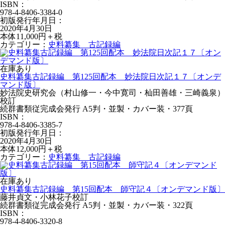
ISBN：
978-4-8406-3384-0
初版発行年月日：
2020年4月30日
本体11,000円＋税
カテゴリー：
史料纂集 古記録編
在庫あり
史料纂集古記録編 第125回配本 妙法院日次記１７〔オンデ
マンド版〕
妙法院史研究会（村山修一・今中寛司・杣田善雄・三崎義泉）
校訂
続群書類従完成会発行 A5判・並製・カバー装・377頁
ISBN：
978-4-8406-3385-7
初版発行年月日：
2020年4月30日
本体12,000円＋税
カテゴリー：
史料纂集 古記録編
在庫あり
史料纂集古記録編 第15回配本 師守記４〔オンデマンド版〕
藤井貞文・小林花子校訂
続群書類従完成会発行 A5判・並製・カバー装・322頁
ISBN：
978-4-8406-3320-8