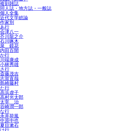
複刻雑誌
同人誌・地方誌・一般誌
個人全集
近代文学総論
作家別
あ行
会津八一
芥川龍之介
石川啄木
泉 鏡花
内田百閒
か行
川端康成
小林秀雄
さ行
斎藤茂吉
志賀直哉
島崎藤村
た行
高浜虚子
高村光太郎
太宰 治
谷崎潤一郎
な行
永井荷風
中原中也
夏目漱石
は行