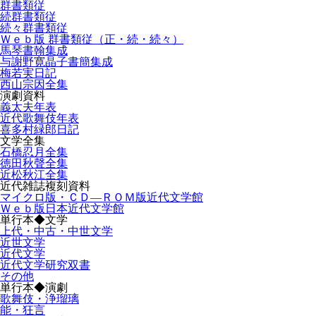
群書類従
続群書類従
続々群書類従
Ｗｅｂ版 群書類従（正・続・続々）
馬琴書翰集成
与謝野寛晶子書簡集成
梅若実日記
西山宗因全集
演劇資料
義太夫年表
近代歌舞伎年表
喜多村緑郎日記
文学全集
石橋忍月全集
徳田秋聲全集
近松秋江全集
近代雑誌複刻資料
マイクロ版・ＣＤ―ＲＯＭ版近代文学館
Ｗｅｂ版日本近代文学館
単行本◆文学
上代・中古・中世文学
近世文学
近代文学
近代文学研究双書
その他
単行本◆演劇
歌舞伎・浄瑠璃
能・狂言