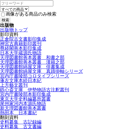
画像がある商品のみ検索
出版物
出版物トップ
影印資料
正倉院古文書影印集成
神宮古典籍影印叢刊
尊経閣善本影印集成
日本大学蔵源氏物語
天理図書館善本叢書 和書之部
天理図書館善本叢書 漢籍之部
天理図書館綿屋文庫 俳書集成
天理図書館綿屋文庫 真蹟掛軸シリーズ
宮内庁書陵部コロタイプシリーズ
蓬左文庫本続日本紀
上方藝文叢刊
鉄心斎文庫 伊勢物語古注釈叢刊
宮内庁書陵部本影印集成
東京大学史料編纂所叢書
尾州家河内本源氏物語
新天理図書館善本叢書
熱田本 日本書紀
翻刻資料
史料纂集 古記録編
史料纂集 古文書編