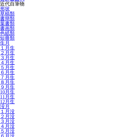
近代自筆物
形状
草稿類
書簡類
葉書類
書画類
色紙類
短冊類
生月
１月生
２月生
３月生
４月生
５月生
６月生
７月生
８月生
９月生
10月生
11月生
12月生
没月
１月没
２月没
３月没
４月没
５月没
６月没