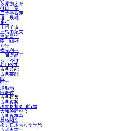
萩原朔太郎
樋口一葉
二葉亭四迷
堀 辰雄
ま行
正岡子規
三島由紀夫
宮沢賢治
森 鴎外
や行
横光利一
与謝野晶子
ら・わ行
若山牧水
古典芸能
古典芸能
能
狂言
浄瑠璃
歌舞伎
古典複製
古典複製
稀書複製会刊行書
大和絵同好会
古典保存会
尊経閣叢刊
複刻日本古典文学館
古辞書叢刊