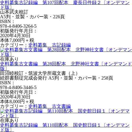
史料纂集古記録編 第107回配本 慶長日件録２〔オンデマン
ド版〕
山本武夫校訂
A5判・並製・カバー装・226頁
ISBN：
978-4-8406-3264-5
初版発行年月日：
2020年4月30日
本体7,000円＋税
カテゴリー：
史料纂集 古記録編
在庫あり
史料纂集古文書編 第28回配本 北野神社文書〔オンデマンド
版〕
田沼睦校訂・筑波大学所蔵文書（上）
続群書類従完成会発行 A5判・並製・カバー装・258頁
ISBN：
978-4-8406-3446-5
初版発行年月日：
2020年4月30日
本体8,000円＋税
カテゴリー：
史料纂集 古文書編
在庫あり
史料纂集古記録編 第110回配本 国史館日録１〔オンデマン
ド版〕