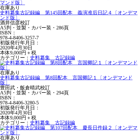
在庫あり
史料纂集古記録編 第145回配本 義演准后日記４〔オンデマ
ンド版〕
酒井信彦校訂
A5判・並製・カバー装・286頁
ISBN：
978-4-8406-3257-7
初版発行年月日：
2020年4月30日
本体9,000円＋税
カテゴリー：
史料纂集 古記録編
在庫あり
史料纂集古記録編 第8回配本 言国卿記１〔オンデマンド
版〕
豊田武・飯倉晴武校訂
A5判・並製・カバー装・294頁
ISBN：
978-4-8406-3280-5
初版発行年月日：
2020年4月30日
本体9,000円＋税
カテゴリー：
史料纂集 古記録編
在庫あり