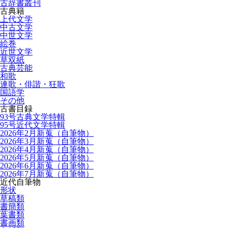
古辞書叢刊
古典籍
上代文学
中古文学
中世文学
絵巻
近世文学
草双紙
古典芸能
和歌
連歌・俳諧・狂歌
国語学
その他
古書目録
93号古典文学特輯
95号近代文学特輯
2026年2月新蒐（自筆物）
2026年3月新蒐（自筆物）
2026年4月新蒐（自筆物）
2026年5月新蒐（自筆物）
2026年6月新蒐（自筆物）
2026年7月新蒐（自筆物）
近代自筆物
形状
草稿類
書簡類
葉書類
書画類