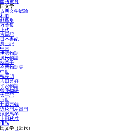
国語教育
国文学
古典文学総論
和歌
勅撰集
万葉集
上代
古事記
日本書紀
風土記
中古
伊勢物語
源氏物語
枕草子
今昔物語集
中世
鴨長明
吉田兼好
平家物語
曽我物語
太平記
近世
井原西鶴
近松門左衛門
滝沢馬琴
上田秋成
俳諧
国文学（近代）