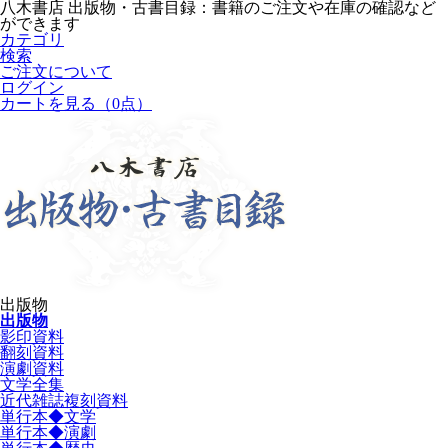
八木書店 出版物・古書目録：書籍のご注文や在庫の確認など
ができます
カテゴリ
検索
ご注文について
ログイン
カートを見る
（0点）
出版物
出版物
影印資料
翻刻資料
演劇資料
文学全集
近代雑誌複刻資料
単行本◆文学
単行本◆演劇