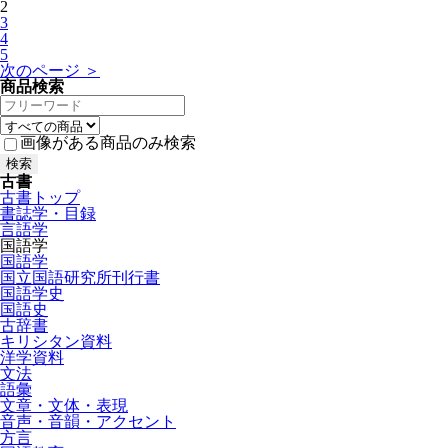
2
3
4
5
次のページ ＞
商品検索
画像がある商品のみ検索
古書
古書トップ
書誌学・目録
言語学
国語学
国語学
国立国語研究所刊行書
国語学史
国語史
古辞書
キリシタン資料
洋学資料
文法
語彙
文章・文体・表現
音声・音韻・アクセント
方言