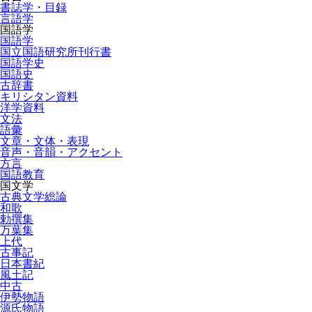
書誌学・目録
言語学
国語学
国語学
国立国語研究所刊行書
国語学史
国語史
古辞書
キリシタン資料
洋学資料
文法
語彙
文章・文体・表現
音声・音韻・アクセント
方言
国語教育
国文学
古典文学総論
和歌
勅撰集
万葉集
上代
古事記
日本書紀
風土記
中古
伊勢物語
源氏物語