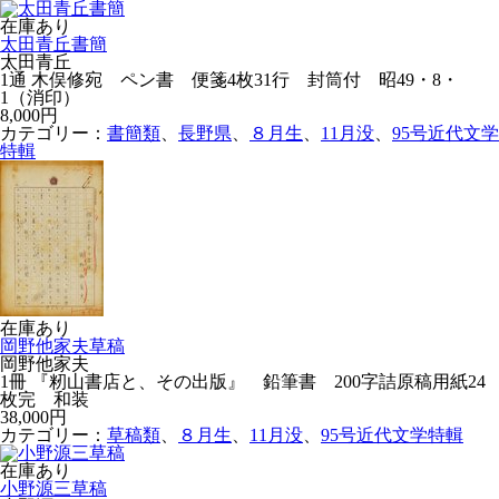
在庫あり
太田青丘書簡
太田青丘
1通 木俣修宛 ペン書 便箋4枚31行 封筒付 昭49・8・
1（消印）
8,000円
カテゴリー：
書簡類
、
長野県
、
８月生
、
11月没
、
95号近代文学
特輯
在庫あり
岡野他家夫草稿
岡野他家夫
1冊 『籾山書店と、その出版』 鉛筆書 200字詰原稿用紙24
枚完 和装
38,000円
カテゴリー：
草稿類
、
８月生
、
11月没
、
95号近代文学特輯
在庫あり
小野源三草稿