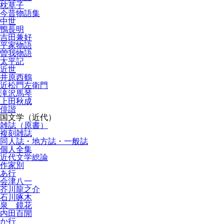
枕草子
今昔物語集
中世
鴨長明
吉田兼好
平家物語
曽我物語
太平記
近世
井原西鶴
近松門左衛門
滝沢馬琴
上田秋成
俳諧
国文学（近代）
雑誌（原書）
複刻雑誌
同人誌・地方誌・一般誌
個人全集
近代文学総論
作家別
あ行
会津八一
芥川龍之介
石川啄木
泉 鏡花
内田百閒
か行