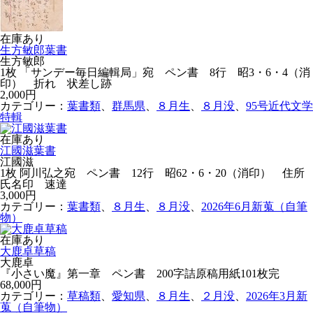
在庫あり
生方敏郎葉書
生方敏郎
1枚 「サンデー毎日編輯局」宛 ペン書 8行 昭3・6・4（消
印） 折れ 状差し跡
2,000円
カテゴリー：
葉書類
、
群馬県
、
８月生
、
８月没
、
95号近代文学
特輯
在庫あり
江國滋葉書
江國滋
1枚 阿川弘之宛 ペン書 12行 昭62・6・20（消印） 住所
氏名印 速達
3,000円
カテゴリー：
葉書類
、
８月生
、
８月没
、
2026年6月新蒐（自筆
物）
在庫あり
大鹿卓草稿
大鹿卓
『小さい魔』第一章 ペン書 200字詰原稿用紙101枚完
68,000円
カテゴリー：
草稿類
、
愛知県
、
８月生
、
２月没
、
2026年3月新
蒐（自筆物）