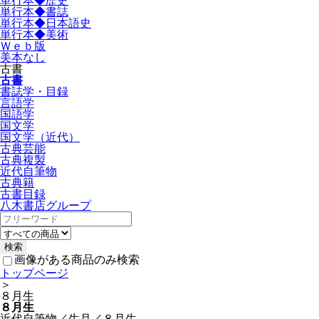
単行本◆歴史
単行本◆書誌
単行本◆日本語史
単行本◆美術
Ｗｅｂ版
美本なし
古書
古書
書誌学・目録
言語学
国語学
国文学
国文学（近代）
古典芸能
古典複製
近代自筆物
古典籍
古書目録
八木書店グループ
画像がある商品のみ検索
トップページ
＞
８月生
８月生
近代自筆物／生月／８月生