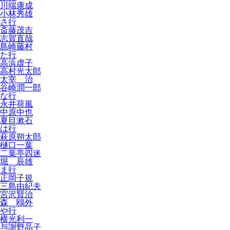
川端康成
小林秀雄
さ行
斎藤茂吉
志賀直哉
島崎藤村
た行
高浜虚子
高村光太郎
太宰 治
谷崎潤一郎
な行
永井荷風
中原中也
夏目漱石
は行
萩原朔太郎
樋口一葉
二葉亭四迷
堀 辰雄
ま行
正岡子規
三島由紀夫
宮沢賢治
森 鴎外
や行
横光利一
与謝野晶子