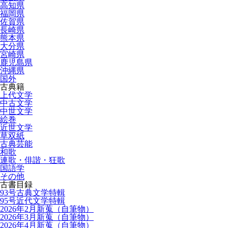
高知県
福岡県
佐賀県
長崎県
熊本県
大分県
宮崎県
鹿児島県
沖縄県
国外
古典籍
上代文学
中古文学
中世文学
絵巻
近世文学
草双紙
古典芸能
和歌
連歌・俳諧・狂歌
国語学
その他
古書目録
93号古典文学特輯
95号近代文学特輯
2026年2月新蒐（自筆物）
2026年3月新蒐（自筆物）
2026年4月新蒐（自筆物）