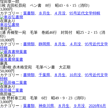
窪田章一郎
1枚 吉田松昴宛 ペン書 8行 昭43・6・15（消印）
3,000円
カテゴリー：
葉書類
、
８月生
、
４月没
、
95号近代文学特輯
在庫あり
車谷弘書簡
車谷弘
1通 舟橋聖一宛 毛筆 巻紙46行 封筒付 昭25・2・15（消
印）
10,000円
カテゴリー：
書簡類
、
静岡県
、
８月生
、
４月没
、
95号近代文学
特輯
在庫あり
蕨真書簡葉書
蕨真
1通9枚 赤木格堂宛 毛筆ペン書 大正期
50,000円
カテゴリー：
書簡類
、
千葉県
、
８月生
、
10月没
、
95号近代文学
特輯
在庫あり
島田修二葉書
島田修二
1枚 野村泰三宛 毛筆 6行 昭49・9・23（消印）
3,000円
カテゴリー：
葉書類
、
神奈川県
、
８月生
、
９月没
、
2026年6月