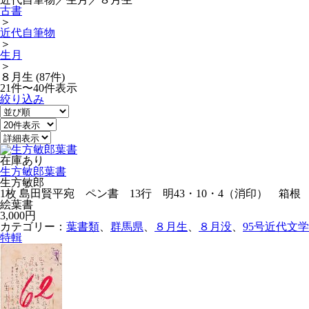
古書
＞
近代自筆物
＞
生月
＞
８月生 (87件)
21件〜40件表示
絞り込み
在庫あり
生方敏郎葉書
生方敏郎
1枚 島田賢平宛 ペン書 13行 明43・10・4（消印） 箱根
絵葉書
3,000円
カテゴリー：
葉書類
、
群馬県
、
８月生
、
８月没
、
95号近代文学
特輯