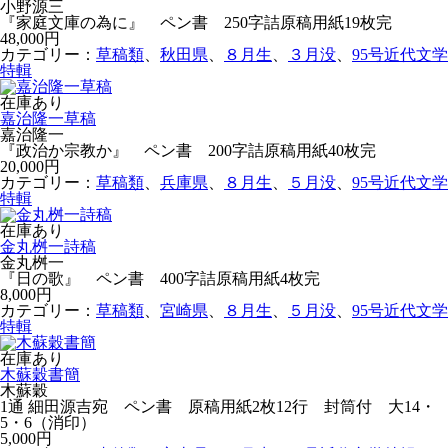
小野源三
『家庭文庫の為に』 ペン書 250字詰原稿用紙19枚完
48,000円
カテゴリー：
草稿類
、
秋田県
、
８月生
、
３月没
、
95号近代文学
特輯
在庫あり
嘉治隆一草稿
嘉治隆一
『政治か宗教か』 ペン書 200字詰原稿用紙40枚完
20,000円
カテゴリー：
草稿類
、
兵庫県
、
８月生
、
５月没
、
95号近代文学
特輯
在庫あり
金丸桝一詩稿
金丸桝一
『日の歌』 ペン書 400字詰原稿用紙4枚完
8,000円
カテゴリー：
草稿類
、
宮崎県
、
８月生
、
５月没
、
95号近代文学
特輯
在庫あり
木蘇穀書簡
木蘇穀
1通 細田源吉宛 ペン書 原稿用紙2枚12行 封筒付 大14・
5・6（消印）
5,000円