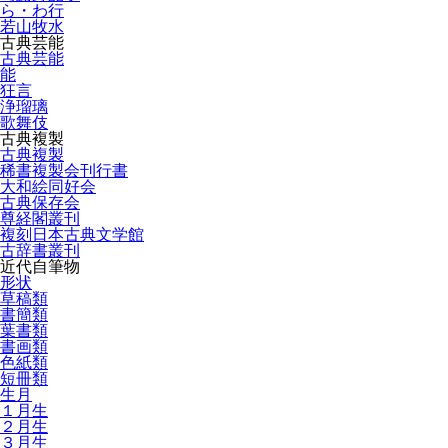
ら・わ行
若山牧水
古典芸能
古典芸能
能
狂言
浄瑠璃
歌舞伎
古典複製
古典複製
稀書複製会刊行書
大和絵同好会
古典保存会
尊経閣叢刊
複刻日本古典文学館
古辞書叢刊
近代自筆物
形状
草稿類
書簡類
葉書類
書画類
色紙類
短冊類
生月
１月生
２月生
３月生