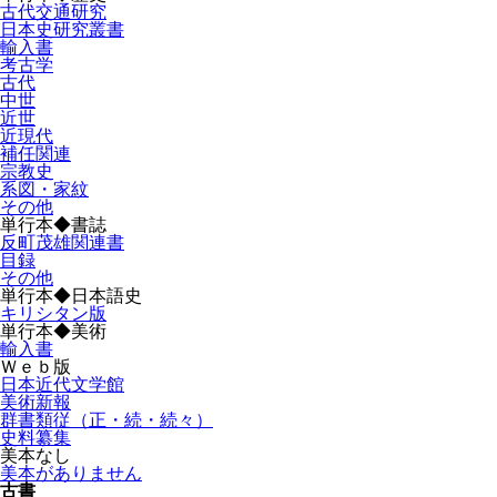
古代交通研究
日本史研究叢書
輸入書
考古学
古代
中世
近世
近現代
補任関連
宗教史
系図・家紋
その他
単行本◆書誌
反町茂雄関連書
目録
その他
単行本◆日本語史
キリシタン版
単行本◆美術
輸入書
Ｗｅｂ版
日本近代文学館
美術新報
群書類従（正・続・続々）
史料纂集
美本なし
美本がありません
古書