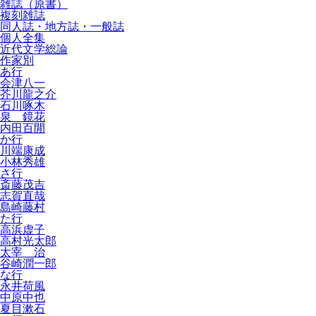
雑誌（原書）
複刻雑誌
同人誌・地方誌・一般誌
個人全集
近代文学総論
作家別
あ行
会津八一
芥川龍之介
石川啄木
泉 鏡花
内田百閒
か行
川端康成
小林秀雄
さ行
斎藤茂吉
志賀直哉
島崎藤村
た行
高浜虚子
高村光太郎
太宰 治
谷崎潤一郎
な行
永井荷風
中原中也
夏目漱石