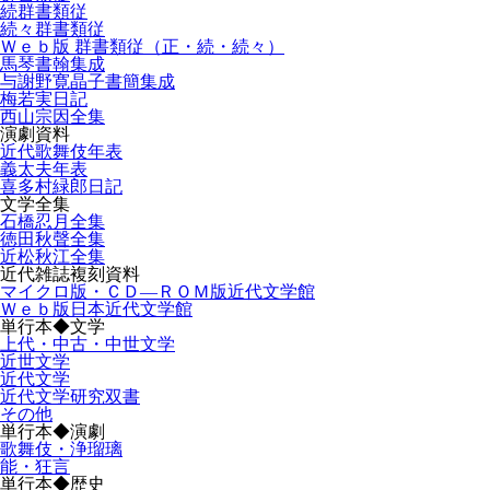
続群書類従
続々群書類従
Ｗｅｂ版 群書類従（正・続・続々）
馬琴書翰集成
与謝野寛晶子書簡集成
梅若実日記
西山宗因全集
演劇資料
近代歌舞伎年表
義太夫年表
喜多村緑郎日記
文学全集
石橋忍月全集
徳田秋聲全集
近松秋江全集
近代雑誌複刻資料
マイクロ版・ＣＤ―ＲＯＭ版近代文学館
Ｗｅｂ版日本近代文学館
単行本◆文学
上代・中古・中世文学
近世文学
近代文学
近代文学研究双書
その他
単行本◆演劇
歌舞伎・浄瑠璃
能・狂言
単行本◆歴史