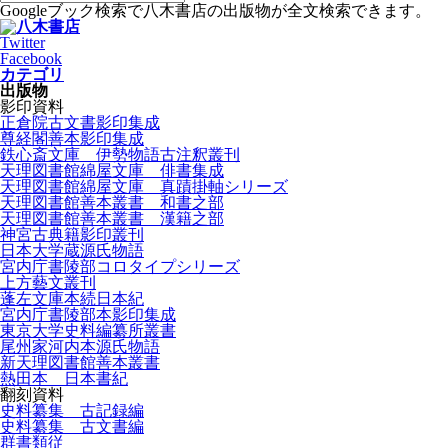
Googleブック検索で八木書店の出版物が全文検索できます。
Twitter
Facebook
カテゴリ
出版物
影印資料
正倉院古文書影印集成
尊経閣善本影印集成
鉄心斎文庫 伊勢物語古注釈叢刊
天理図書館綿屋文庫 俳書集成
天理図書館綿屋文庫 真蹟掛軸シリーズ
天理図書館善本叢書 和書之部
天理図書館善本叢書 漢籍之部
神宮古典籍影印叢刊
日本大学蔵源氏物語
宮内庁書陵部コロタイプシリーズ
上方藝文叢刊
蓬左文庫本続日本紀
宮内庁書陵部本影印集成
東京大学史料編纂所叢書
尾州家河内本源氏物語
新天理図書館善本叢書
熱田本 日本書紀
翻刻資料
史料纂集 古記録編
史料纂集 古文書編
群書類従