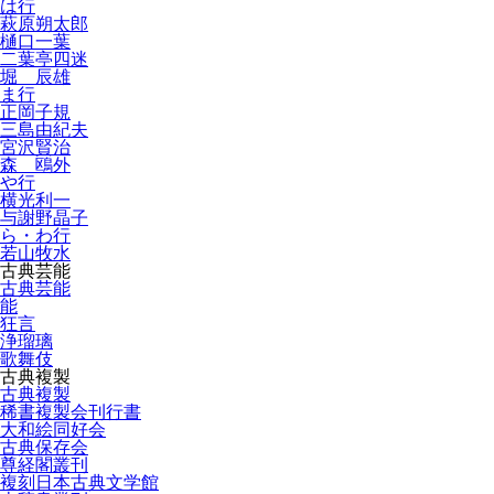
は行
萩原朔太郎
樋口一葉
二葉亭四迷
堀 辰雄
ま行
正岡子規
三島由紀夫
宮沢賢治
森 鴎外
や行
横光利一
与謝野晶子
ら・わ行
若山牧水
古典芸能
古典芸能
能
狂言
浄瑠璃
歌舞伎
古典複製
古典複製
稀書複製会刊行書
大和絵同好会
古典保存会
尊経閣叢刊
複刻日本古典文学館