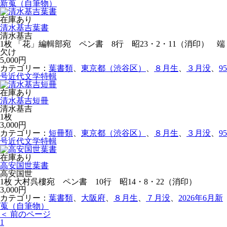
新蒐（自筆物）
在庫あり
清水基吉葉書
清水基吉
1枚 「花」編輯部宛 ペン書 8行 昭23・2・11（消印） 端
欠け
5,000円
カテゴリー：
葉書類
、
東京都（渋谷区）
、
８月生
、
３月没
、
95
号近代文学特輯
在庫あり
清水基吉短冊
清水基吉
1枚
3,000円
カテゴリー：
短冊類
、
東京都（渋谷区）
、
８月生
、
３月没
、
95
号近代文学特輯
在庫あり
高安国世葉書
高安国世
1枚 大村呉樓宛 ペン書 10行 昭14・8・22（消印）
3,000円
カテゴリー：
葉書類
、
大阪府
、
８月生
、
７月没
、
2026年6月新
蒐（自筆物）
＜ 前のページ
1