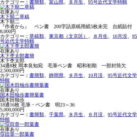
カテゴリー：
書簡類
、
富山県
、
８月生
、
95号近代文学特輯
在庫あり
木下順二草稿
木下順二
『作者から』 ペン書 200字詰原稿用紙5枚未完 台紙貼付
8,000円
カテゴリー：
草稿類
、
東京都（文京区）
、
８月生
、
10月没
、
95
号近代文学特輯
在庫あり
木下杢太郎書簡
木下杢太郎
34通8枚 岡本良知宛 毛筆ペン書 昭和初期 一部封筒欠
2,500,000円
カテゴリー：
書簡類
、
静岡県
、
８月生
、
10月没
、
95号近代文学
特輯
在庫あり
国木田独歩書簡葉書
国木田独歩
18通16枚 毛筆・ペン書 明23～36
5,000,000円
カテゴリー：
書簡類
、
千葉県
、
８月生
、
６月没
、
95号近代文学
特輯
在庫あり
窪田章一郎葉書