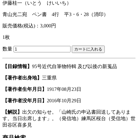
伊藤桂一
（いとう けいいち）
青山光二宛 ペン書 4行 平3・6・28（消印）
販売価格(税込)：3,000円
1枚
数量
【目録情報】
95号近代自筆物特輯 及び以後の新蒐品
【著作者出身地】
三重県
【著作者生年月日】
1917年08月23日
【著作者没年月日】
2016年10月29日
【解説】
出欠の知らせ。「山崎氏の申込書回送してありま
す。当日出席します」。（発信地）練馬区桜台（受信地）世
田谷区喜多見
商品検索