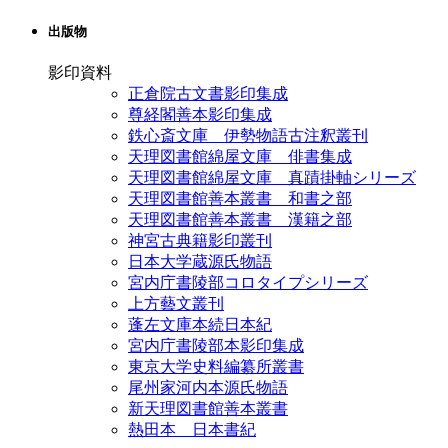
出版物
影印資料
正倉院古文書影印集成
尊経閣善本影印集成
鉄心斎文庫 伊勢物語古注釈叢刊
天理図書館綿屋文庫 俳書集成
天理図書館綿屋文庫 真蹟掛軸シリーズ
天理図書館善本叢書 和書之部
天理図書館善本叢書 漢籍之部
神宮古典籍影印叢刊
日本大学蔵源氏物語
宮内庁書陵部コロタイプシリーズ
上方藝文叢刊
蓬左文庫本続日本紀
宮内庁書陵部本影印集成
東京大学史料編纂所叢書
尾州家河内本源氏物語
新天理図書館善本叢書
熱田本 日本書紀