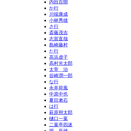
内田百閒
か行
川端康成
小林秀雄
さ行
斎藤茂吉
志賀直哉
島崎藤村
た行
高浜虚子
高村光太郎
太宰 治
谷崎潤一郎
な行
永井荷風
中原中也
夏目漱石
は行
萩原朔太郎
樋口一葉
二葉亭四迷
堀 辰雄