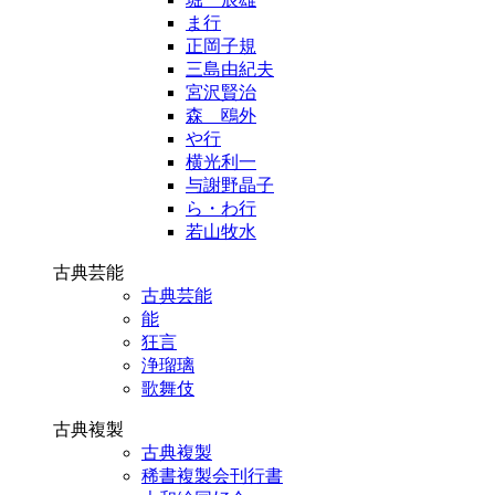
ま行
正岡子規
三島由紀夫
宮沢賢治
森 鴎外
や行
横光利一
与謝野晶子
ら・わ行
若山牧水
古典芸能
古典芸能
能
狂言
浄瑠璃
歌舞伎
古典複製
古典複製
稀書複製会刊行書