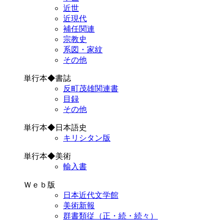
近世
近現代
補任関連
宗教史
系図・家紋
その他
単行本◆書誌
反町茂雄関連書
目録
その他
単行本◆日本語史
キリシタン版
単行本◆美術
輸入書
Ｗｅｂ版
日本近代文学館
美術新報
群書類従（正・続・続々）