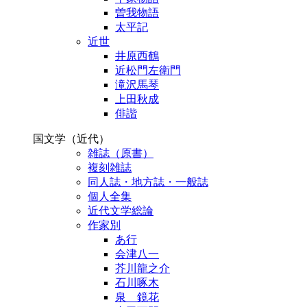
曽我物語
太平記
近世
井原西鶴
近松門左衛門
滝沢馬琴
上田秋成
俳諧
国文学（近代）
雑誌（原書）
複刻雑誌
同人誌・地方誌・一般誌
個人全集
近代文学総論
作家別
あ行
会津八一
芥川龍之介
石川啄木
泉 鏡花