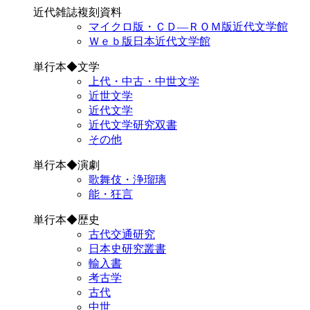
近代雑誌複刻資料
マイクロ版・ＣＤ―ＲＯＭ版近代文学館
Ｗｅｂ版日本近代文学館
単行本◆文学
上代・中古・中世文学
近世文学
近代文学
近代文学研究双書
その他
単行本◆演劇
歌舞伎・浄瑠璃
能・狂言
単行本◆歴史
古代交通研究
日本史研究叢書
輸入書
考古学
古代
中世