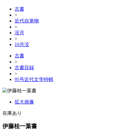
古書
>
近代自筆物
>
没月
>
10月没
古書
>
古書目録
>
95号近代文学特輯
拡大画像
在庫あり
伊藤桂一葉書