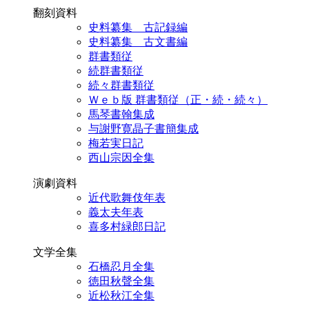
翻刻資料
史料纂集 古記録編
史料纂集 古文書編
群書類従
続群書類従
続々群書類従
Ｗｅｂ版 群書類従（正・続・続々）
馬琴書翰集成
与謝野寛晶子書簡集成
梅若実日記
西山宗因全集
演劇資料
近代歌舞伎年表
義太夫年表
喜多村緑郎日記
文学全集
石橋忍月全集
徳田秋聲全集
近松秋江全集