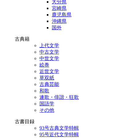
大分県
宮崎県
鹿児島県
沖縄県
国外
古典籍
上代文学
中古文学
中世文学
絵巻
近世文学
草双紙
古典芸能
和歌
連歌・俳諧・狂歌
国語学
その他
古書目録
93号古典文学特輯
95号近代文学特輯