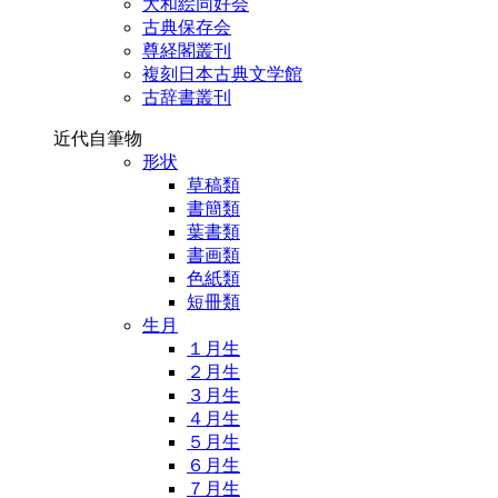
大和絵同好会
古典保存会
尊経閣叢刊
複刻日本古典文学館
古辞書叢刊
近代自筆物
形状
草稿類
書簡類
葉書類
書画類
色紙類
短冊類
生月
１月生
２月生
３月生
４月生
５月生
６月生
７月生