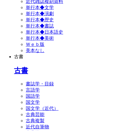
近代雑誌複刻資料
単行本◆文学
単行本◆演劇
単行本◆歴史
単行本◆書誌
単行本◆日本語史
単行本◆美術
Ｗｅｂ版
美本なし
古書
古書
書誌学・目録
言語学
国語学
国文学
国文学（近代）
古典芸能
古典複製
近代自筆物