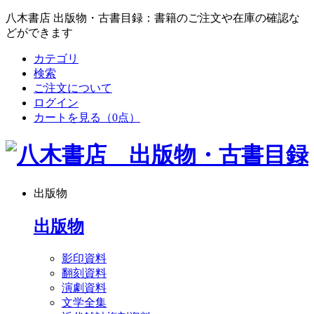
八木書店 出版物・古書目録：書籍のご注文や在庫の確認な
どができます
カテゴリ
検索
ご注文について
ログイン
カートを見る
（0点）
出版物
出版物
影印資料
翻刻資料
演劇資料
文学全集