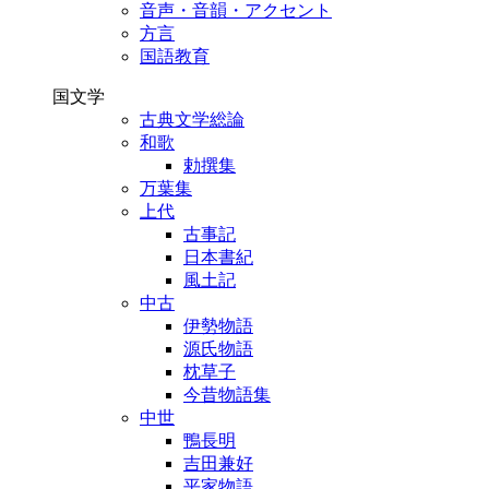
音声・音韻・アクセント
方言
国語教育
国文学
古典文学総論
和歌
勅撰集
万葉集
上代
古事記
日本書紀
風土記
中古
伊勢物語
源氏物語
枕草子
今昔物語集
中世
鴨長明
吉田兼好
平家物語