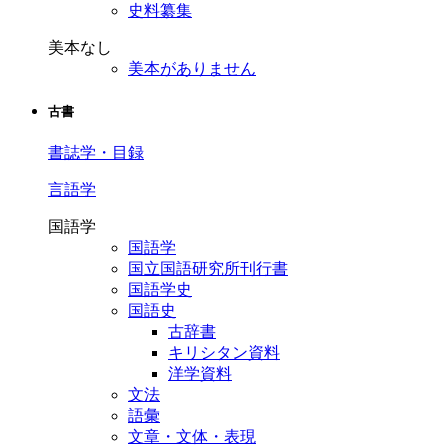
史料纂集
美本なし
美本がありません
古書
書誌学・目録
言語学
国語学
国語学
国立国語研究所刊行書
国語学史
国語史
古辞書
キリシタン資料
洋学資料
文法
語彙
文章・文体・表現