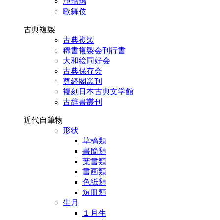
浄瑠璃
歌舞伎
古典複製
古典複製
稀書複製会刊行書
大和絵同好会
古典保存会
尊経閣叢刊
複刻日本古典文学館
古辞書叢刊
近代自筆物
形状
草稿類
書簡類
葉書類
書画類
色紙類
短冊類
生月
１月生