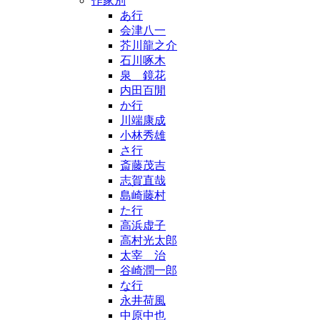
作家別
あ行
会津八一
芥川龍之介
石川啄木
泉 鏡花
内田百閒
か行
川端康成
小林秀雄
さ行
斎藤茂吉
志賀直哉
島崎藤村
た行
高浜虚子
高村光太郎
太宰 治
谷崎潤一郎
な行
永井荷風
中原中也