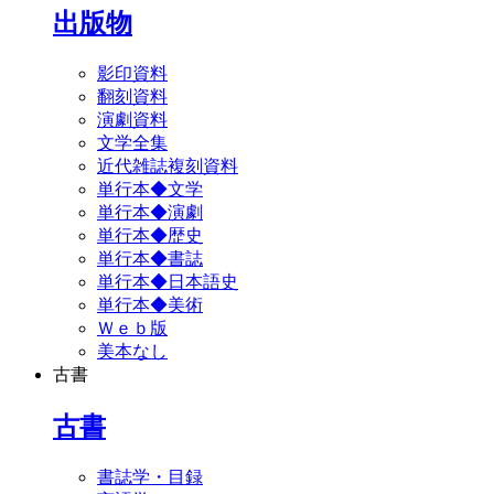
出版物
影印資料
翻刻資料
演劇資料
文学全集
近代雑誌複刻資料
単行本◆文学
単行本◆演劇
単行本◆歴史
単行本◆書誌
単行本◆日本語史
単行本◆美術
Ｗｅｂ版
美本なし
古書
古書
書誌学・目録