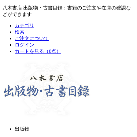
八木書店 出版物・古書目録：書籍のご注文や在庫の確認な
どができます
カテゴリ
検索
ご注文について
ログイン
カートを見る
（0点）
出版物