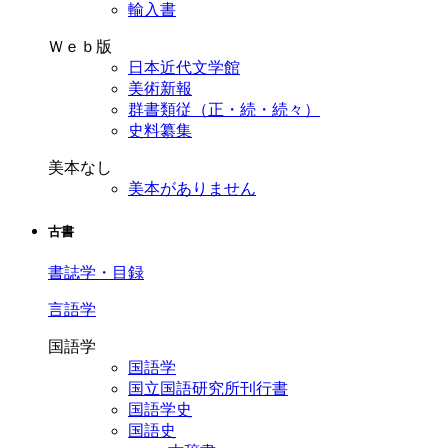
輸入書
Ｗｅｂ版
日本近代文学館
美術新報
群書類従（正・続・続々）
史料纂集
美本なし
美本がありません
古書
書誌学・目録
言語学
国語学
国語学
国立国語研究所刊行書
国語学史
国語史