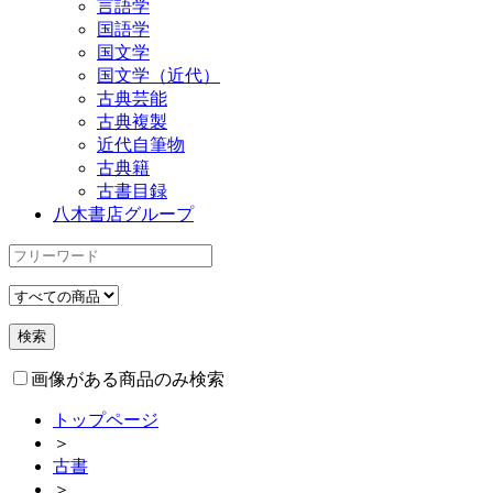
言語学
国語学
国文学
国文学（近代）
古典芸能
古典複製
近代自筆物
古典籍
古書目録
八木書店グループ
画像がある商品のみ検索
トップページ
＞
古書
＞