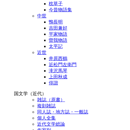
枕草子
今昔物語集
中世
鴨長明
吉田兼好
平家物語
曽我物語
太平記
近世
井原西鶴
近松門左衛門
滝沢馬琴
上田秋成
俳諧
国文学（近代）
雑誌（原書）
複刻雑誌
同人誌・地方誌・一般誌
個人全集
近代文学総論