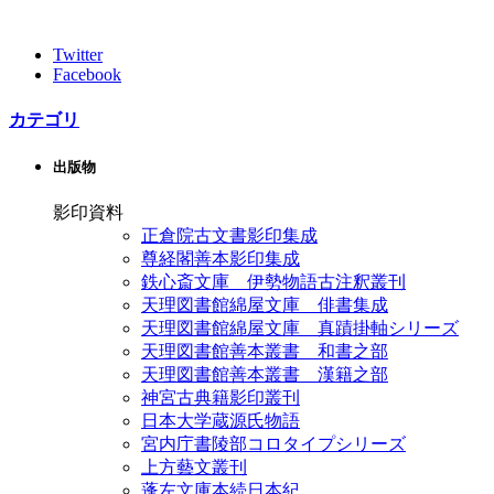
Twitter
Facebook
カテゴリ
出版物
影印資料
正倉院古文書影印集成
尊経閣善本影印集成
鉄心斎文庫 伊勢物語古注釈叢刊
天理図書館綿屋文庫 俳書集成
天理図書館綿屋文庫 真蹟掛軸シリーズ
天理図書館善本叢書 和書之部
天理図書館善本叢書 漢籍之部
神宮古典籍影印叢刊
日本大学蔵源氏物語
宮内庁書陵部コロタイプシリーズ
上方藝文叢刊
蓬左文庫本続日本紀