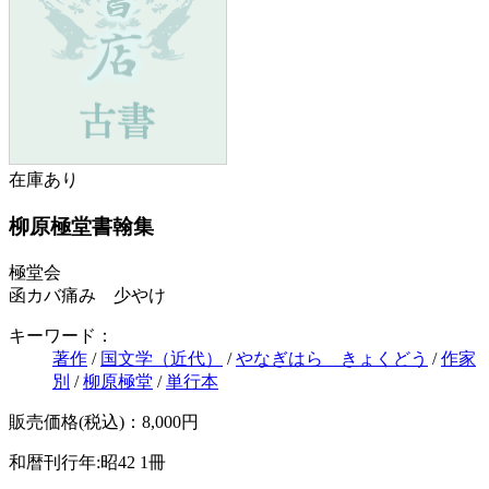
在庫あり
柳原極堂書翰集
極堂会
函カバ痛み 少やけ
キーワード：
著作
/
国文学（近代）
/
やなぎはら きょくどう
/
作家
別
/
柳原極堂
/
単行本
販売価格(税込)：8,000円
和暦刊行年:昭42
1冊