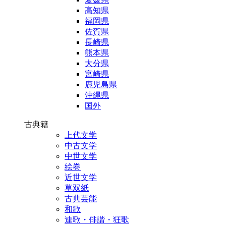
高知県
福岡県
佐賀県
長崎県
熊本県
大分県
宮崎県
鹿児島県
沖縄県
国外
古典籍
上代文学
中古文学
中世文学
絵巻
近世文学
草双紙
古典芸能
和歌
連歌・俳諧・狂歌