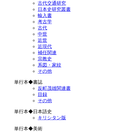
古代交通研究
日本史研究叢書
輸入書
考古学
古代
中世
近世
近現代
補任関連
宗教史
系図・家紋
その他
単行本◆書誌
反町茂雄関連書
目録
その他
単行本◆日本語史
キリシタン版
単行本◆美術