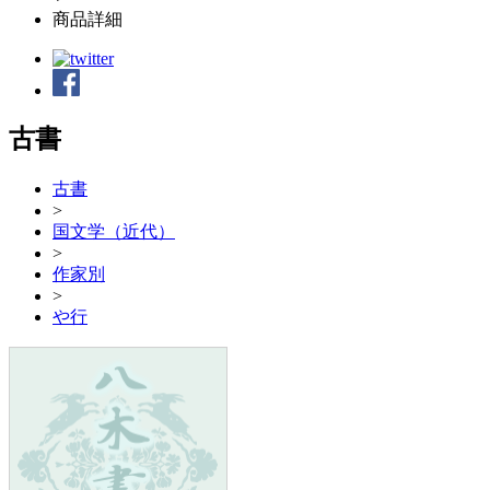
商品詳細
古書
古書
>
国文学（近代）
>
作家別
>
や行