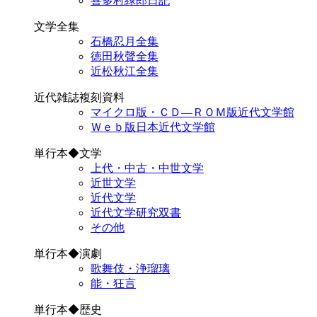
喜多村緑郎日記
文学全集
石橋忍月全集
徳田秋聲全集
近松秋江全集
近代雑誌複刻資料
マイクロ版・ＣＤ―ＲＯＭ版近代文学館
Ｗｅｂ版日本近代文学館
単行本◆文学
上代・中古・中世文学
近世文学
近代文学
近代文学研究双書
その他
単行本◆演劇
歌舞伎・浄瑠璃
能・狂言
単行本◆歴史