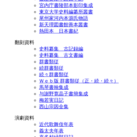
宮内庁書陵部本影印集成
東京大学史料編纂所叢書
尾州家河内本源氏物語
新天理図書館善本叢書
熱田本 日本書紀
翻刻資料
史料纂集 古記録編
史料纂集 古文書編
群書類従
続群書類従
続々群書類従
Ｗｅｂ版 群書類従（正・続・続々）
馬琴書翰集成
与謝野寛晶子書簡集成
梅若実日記
西山宗因全集
演劇資料
近代歌舞伎年表
義太夫年表