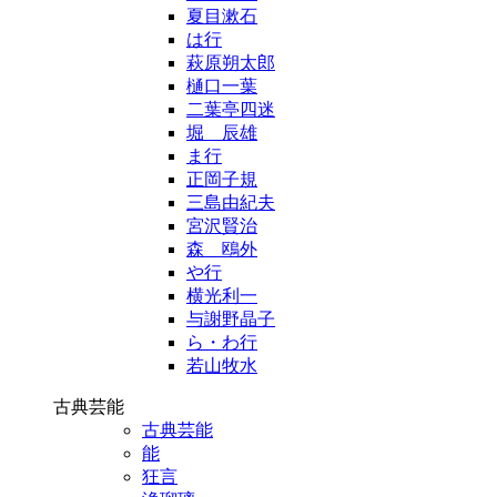
夏目漱石
は行
萩原朔太郎
樋口一葉
二葉亭四迷
堀 辰雄
ま行
正岡子規
三島由紀夫
宮沢賢治
森 鴎外
や行
横光利一
与謝野晶子
ら・わ行
若山牧水
古典芸能
古典芸能
能
狂言