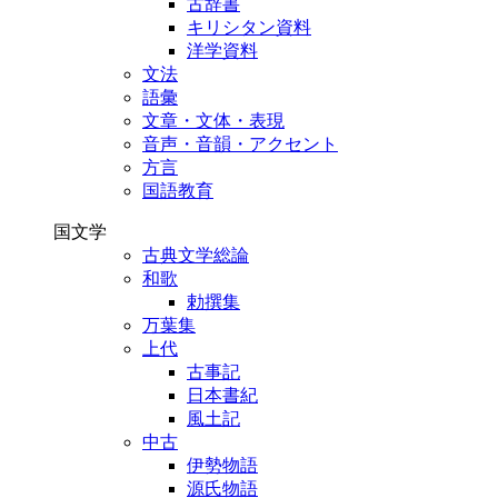
古辞書
キリシタン資料
洋学資料
文法
語彙
文章・文体・表現
音声・音韻・アクセント
方言
国語教育
国文学
古典文学総論
和歌
勅撰集
万葉集
上代
古事記
日本書紀
風土記
中古
伊勢物語
源氏物語