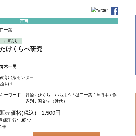
古書
口一葉
在庫あり
たけくらべ研究
青木一男
教育出版センター
函やけ
キーワード：
評論
/
ひぐち いちよう
/
樋口一葉
/
単行本
/
作
家別
/
国文学（近代）
販売価格(税込)：1,500円
和暦刊行年:昭47
1冊