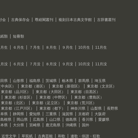
好会
古典保存会
尊経閣叢刊
複刻日本古典文学館
古辞書叢刊
色紙類
短冊類
５月生
６月生
７月生
８月生
９月生
10月生
11月生
５月没
６月没
７月没
８月没
９月没
10月没
11月没
秋田県
山形県
福島県
茨城県
栃木県
群馬県
埼玉県
（中央区）
東京都（港区）
東京都（新宿区）
東京都（文京区）
東京都（品川区）
東京都（大田区）
東京都（目黒区）
東京都（杉並区）
東京都（中野区）
東京都（豊島区）
東京都（北区）
東京都（足立区）
東京都（荒川区）
東京都（江戸川区）
東京都（都下）
神奈川県
山梨県
長野県
岐阜県
静岡県
愛知県
三重県
滋賀県
京都府
大阪府
島根県
岡山県
広島県
山口県
徳島県
香川県
愛媛県
熊本県
大分県
宮崎県
鹿児島県
沖縄県
国外
近世文学
草双紙
古典芸能
和歌
連歌・俳諧・狂歌