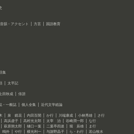
史
音韻・アクセント
方言
国語教育
語集
語
太平記
上田秋成
俳諧
誌・一般誌
個人全集
近代文学総論
木
泉 鏡花
内田百閒
か行
川端康成
小林秀雄
さ行
高浜虚子
高村光太郎
太宰 治
谷崎潤一郎
な行
萩原朔太郎
樋口一葉
二葉亭四迷
堀 辰雄
ま行
 鴎外
や行
横光利一
与謝野晶子
ら・わ行
若山牧水