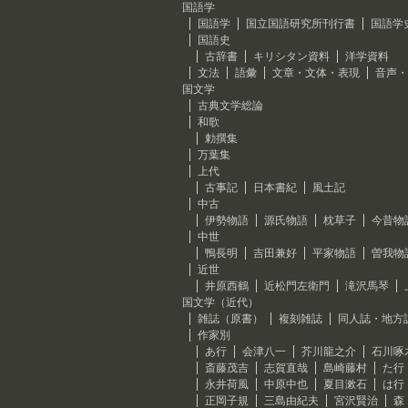
国語学
国語学
国立国語研究所刊行書
国語学
国語史
古辞書
キリシタン資料
洋学資料
文法
語彙
文章・文体・表現
音声・
国文学
古典文学総論
和歌
勅撰集
万葉集
上代
古事記
日本書紀
風土記
中古
伊勢物語
源氏物語
枕草子
今昔物
中世
鴨長明
吉田兼好
平家物語
曽我物
近世
井原西鶴
近松門左衛門
滝沢馬琴
国文学（近代）
雑誌（原書）
複刻雑誌
同人誌・地方
作家別
あ行
会津八一
芥川龍之介
石川啄
斎藤茂吉
志賀直哉
島崎藤村
た行
永井荷風
中原中也
夏目漱石
は行
正岡子規
三島由紀夫
宮沢賢治
森