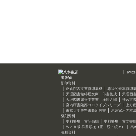
Twitte
出版物
影印資料
正倉院古文書影印集成
尊経閣善本影印
天理図書館綿屋文庫 俳書集成
天理図
天理図書館善本叢書 漢籍之部
神宮古
宮内庁書陵部コロタイプシリーズ
上方
東京大学史料編纂所叢書
尾州家河内本
翻刻資料
史料纂集 古記録編
史料纂集 古文書
Ｗｅｂ版 群書類従（正・続・続々）
馬
演劇資料