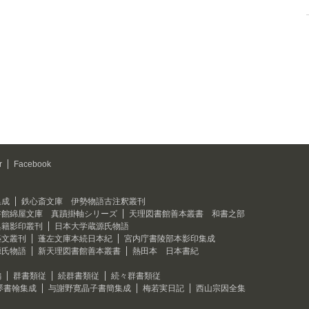
r
Facebook
集成
鉄心斎文庫 伊勢物語古注釈叢刊
書館綿屋文庫 真蹟掛軸シリーズ
天理図書館善本叢書 和書之部
典籍影印叢刊
日本大学蔵源氏物語
藝文叢刊
蓬左文庫本続日本紀
宮内庁書陵部本影印集成
源氏物語
新天理図書館善本叢書
熱田本 日本書紀
編
群書類従
続群書類従
続々群書類従
琴書翰集成
与謝野寛晶子書簡集成
梅若実日記
西山宗因全集