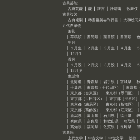
古典芸能
古典芸能
能
狂言
浄瑠璃
歌舞伎
古典複製
古典複製
稀書複製会刊行書
大和絵同
近代自筆物
形状
草稿類
書簡類
葉書類
書画類
生月
１月生
２月生
３月生
４月生
12月生
没月
１月没
２月没
３月没
４月没
12月没
生誕地
北海道
青森県
岩手県
宮城県
千葉県
東京都（千代田区）
東京都
東京都（台東区）
東京都（墨田区）
東京都（世田谷区）
東京都（渋谷区）
東京都（練馬区）
東京都（板橋区）
東京都（葛飾区）
東京都（江東区）
新潟県
富山県
石川県
福井県
兵庫県
奈良県
和歌山県
鳥取県
高知県
福岡県
佐賀県
長崎県
古典籍
上代文学
中古文学
中世文学
絵巻