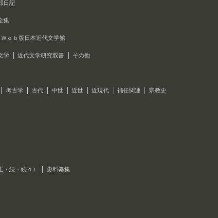
郎日記
全集
Ｗｅｂ版日本近代文学館
文学
近代文学研究双書
その他
考古学
古代
中世
近世
近現代
補任関連
宗教史
正・続・続々）
史料纂集