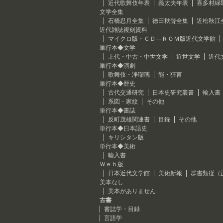
近代歌舞伎年表
義太夫年表
喜多村緑
文学全集
石橋忍月全集
徳田秋聲全集
近松秋江
近代雑誌複刻資料
マイクロ版・ＣＤ―ＲＯＭ版近代文学館
単行本◆文学
上代・中古・中世文学
近世文学
近代
単行本◆演劇
歌舞伎・浄瑠璃
能・狂言
単行本◆歴史
古代交通研究
日本史研究叢書
輸入書
系図・家紋
その他
単行本◆書誌
反町茂雄関連書
目録
その他
単行本◆日本語史
キリシタン版
単行本◆美術
輸入書
Ｗｅｂ版
日本近代文学館
美術新報
群書類従（
美本なし
美本がありません
古書
書誌学・目録
言語学