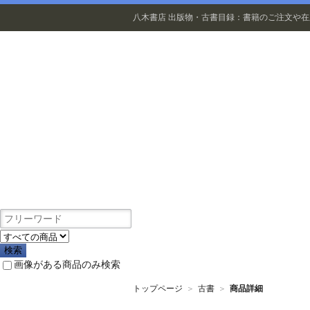
八木書店 出版物・古書目録：書籍のご注文や
出版物
画像がある商品のみ検索
トップページ
＞
古書
＞
商品詳細