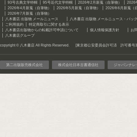
93号古典文学特輯
95号近代文学特輯
2026年2月新蒐（自筆物）
202
2026年4月新蒐（自筆物）
2026年5月新蒐（自筆物）
2026年6月新蒐（
2026年7月新蒐（自筆物）
八木書店 出版物 メールニュース
八木書店 出版物 メールニュース・バッ
ご利用規約
特定商取引に関する表示
八木書店出版物からの転載許可申請について
個人情報保護方針
お
八木書店グループ
copyright © 八木書店 All Rights Reserved.
[東京都公安委員会許可済 許可番号301
第二出版販売株式会社
株式会社日本古書通信社
ジャパンナレ