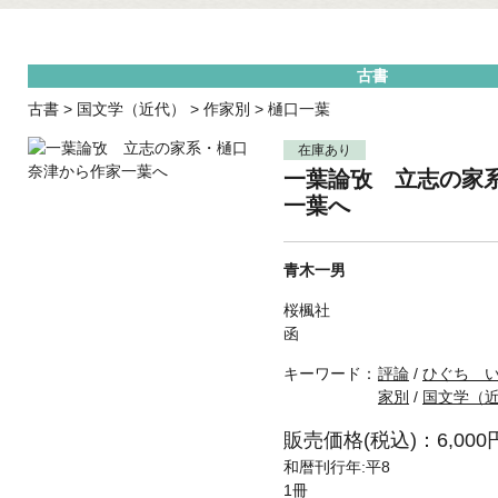
古書
古書
>
国文学（近代）
>
作家別
>
樋口一葉
在庫あり
一葉論攷 立志の家
一葉へ
青木一男
桜楓社
函
キーワード：
評論
/
ひぐち 
家別
/
国文学（
販売価格(税込)：6,000
和暦刊行年:平8
1冊