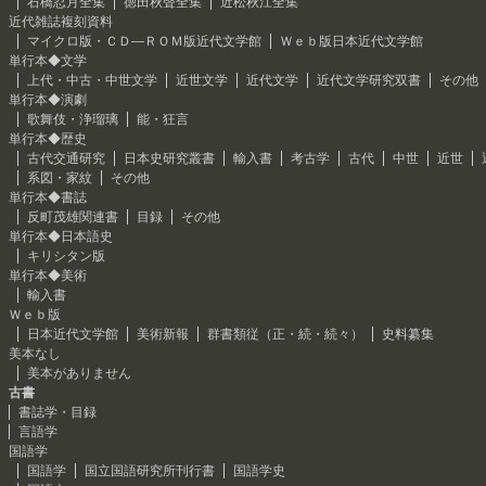
石橋忍月全集
徳田秋聲全集
近松秋江全集
近代雑誌複刻資料
マイクロ版・ＣＤ―ＲＯＭ版近代文学館
Ｗｅｂ版日本近代文学館
単行本◆文学
上代・中古・中世文学
近世文学
近代文学
近代文学研究双書
その他
単行本◆演劇
歌舞伎・浄瑠璃
能・狂言
単行本◆歴史
古代交通研究
日本史研究叢書
輸入書
考古学
古代
中世
近世
系図・家紋
その他
単行本◆書誌
反町茂雄関連書
目録
その他
単行本◆日本語史
キリシタン版
単行本◆美術
輸入書
Ｗｅｂ版
日本近代文学館
美術新報
群書類従（正・続・続々）
史料纂集
美本なし
美本がありません
古書
書誌学・目録
言語学
国語学
国語学
国立国語研究所刊行書
国語学史