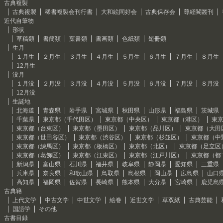
古典複製
古典複製
稀書複製会刊行書
大和絵同好会
古典保存会
尊経閣叢刊
近代自筆物
形状
草稿類
書簡類
葉書類
書画類
色紙類
短冊類
生月
１月生
２月生
３月生
４月生
５月生
６月生
７月生
８月生
12月生
没月
１月没
２月没
３月没
４月没
５月没
６月没
７月没
８月没
12月没
生誕地
北海道
青森県
岩手県
宮城県
秋田県
山形県
福島県
茨城県
千葉県
東京都（千代田区）
東京都（中央区）
東京都（港区）
東
東京都（台東区）
東京都（墨田区）
東京都（品川区）
東京都（大田
東京都（世田谷区）
東京都（渋谷区）
東京都（杉並区）
東京都（中
東京都（練馬区）
東京都（板橋区）
東京都（北区）
東京都（足立区
東京都（葛飾区）
東京都（江東区）
東京都（江戸川区）
東京都（都
新潟県
富山県
石川県
福井県
岐阜県
静岡県
愛知県
三重県
兵庫県
奈良県
和歌山県
鳥取県
島根県
岡山県
広島県
山口
高知県
福岡県
佐賀県
長崎県
熊本県
大分県
宮崎県
鹿児島
古典籍
上代文学
中古文学
中世文学
絵巻
近世文学
草双紙
古典芸能
国語学
その他
古書目録