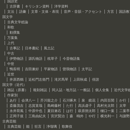
国語史
古辞書
キリシタン資料
洋学資料
文法
語彙
文章・文体・表現
音声・音韻・アクセント
方言
国語教
国文学
古典文学総論
和歌
勅撰集
万葉集
上代
古事記
日本書紀
風土記
中古
伊勢物語
源氏物語
枕草子
今昔物語集
中世
鴨長明
吉田兼好
平家物語
曽我物語
太平記
近世
井原西鶴
近松門左衛門
滝沢馬琴
上田秋成
俳諧
国文学（近代）
雑誌（原書）
複刻雑誌
同人誌・地方誌・一般誌
個人全集
近代文学
作家別
あ行
会津八一
芥川龍之介
石川啄木
泉 鏡花
内田百閒
か行
斎藤茂吉
志賀直哉
島崎藤村
た行
高浜虚子
高村光太郎
太宰 
永井荷風
中原中也
夏目漱石
は行
萩原朔太郎
樋口一葉
二葉亭
正岡子規
三島由紀夫
宮沢賢治
森 鴎外
や行
横光利一
与謝野
古典芸能
古典芸能
能
狂言
浄瑠璃
歌舞伎