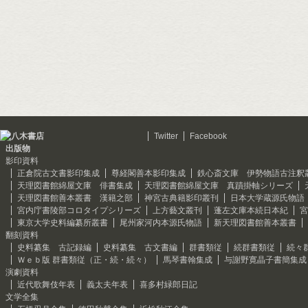
Twitter
Facebook
出版物
影印資料
正倉院古文書影印集成
尊経閣善本影印集成
鉄心斎文庫 伊勢物語古注釈
天理図書館綿屋文庫 俳書集成
天理図書館綿屋文庫 真蹟掛軸シリーズ
天理図書館善本叢書 漢籍之部
神宮古典籍影印叢刊
日本大学蔵源氏物語
宮内庁書陵部コロタイプシリーズ
上方藝文叢刊
蓬左文庫本続日本紀
宮
東京大学史料編纂所叢書
尾州家河内本源氏物語
新天理図書館善本叢書
翻刻資料
史料纂集 古記録編
史料纂集 古文書編
群書類従
続群書類従
続々
Ｗｅｂ版 群書類従（正・続・続々）
馬琴書翰集成
与謝野寛晶子書簡集成
演劇資料
近代歌舞伎年表
義太夫年表
喜多村緑郎日記
文学全集