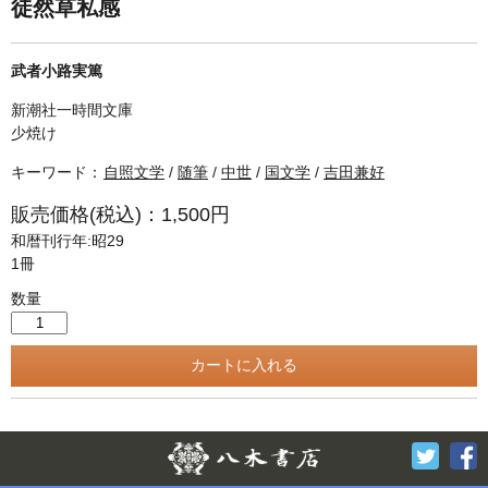
単行本◆日本語史
古書目録
徒然草私感
単行本◆美術
武者小路実篤
Ｗｅｂ版
新潮社一時間文庫
美本なし
少焼け
キーワード：
自照文学
/
随筆
/
中世
/
国文学
/
吉田兼好
販売価格(税込)：1,500円
和暦刊行年:昭29
1冊
数量
Twitter
F