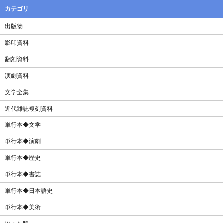
カテゴリ
出版物
影印資料
翻刻資料
演劇資料
文学全集
近代雑誌複刻資料
単行本◆文学
単行本◆演劇
単行本◆歴史
単行本◆書誌
単行本◆日本語史
単行本◆美術