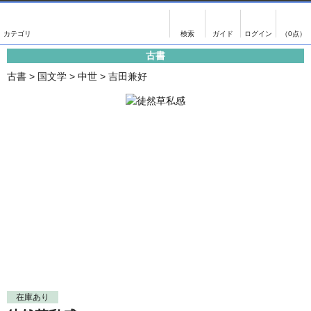
出版物
古書
画像がある商品のみ検索
（0点）
古書
出版物
古書
古書
>
国文学
>
中世
>
吉田兼好
影印資料
書誌学・目録
翻刻資料
言語学
演劇資料
国語学
文学全集
国文学
近代雑誌複刻資料
国文学（近代）
単行本◆文学
古典芸能
単行本◆演劇
古典複製
単行本◆歴史
近代自筆物
単行本◆書誌
古典籍
在庫あり