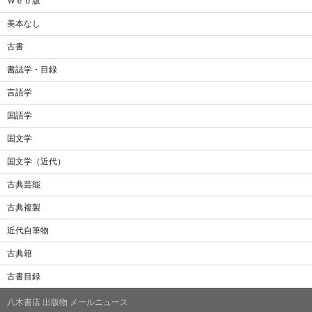
Ｗｅｂ版
美本なし
古書
書誌学・目録
言語学
国語学
国文学
国文学（近代）
古典芸能
古典複製
近代自筆物
古典籍
古書目録
八木書店 出版物 メールニュース