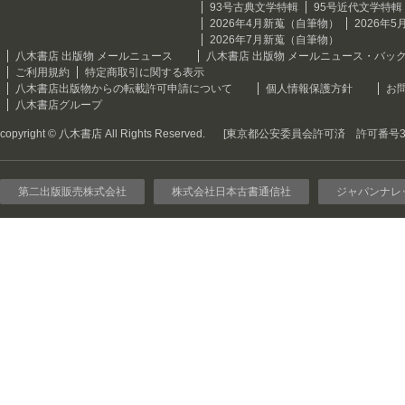
93号古典文学特輯
95号近代文学特輯
2026年4月新蒐（自筆物）
2026年
2026年7月新蒐（自筆物）
八木書店 出版物 メールニュース
八木書店 出版物 メールニュース・バッ
ご利用規約
特定商取引に関する表示
八木書店出版物からの転載許可申請について
個人情報保護方針
お
八木書店グループ
copyright © 八木書店 All Rights Reserved.
[東京都公安委員会許可済 許可番号301
第二出版販売株式会社
株式会社日本古書通信社
ジャパンナレ