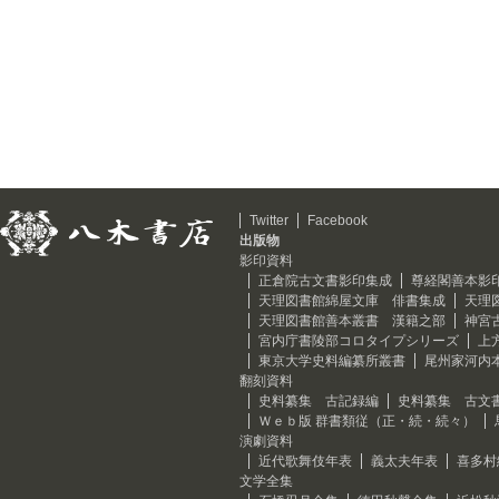
Twitter
Facebook
出版物
影印資料
正倉院古文書影印集成
尊経閣善本影
天理図書館綿屋文庫 俳書集成
天理
天理図書館善本叢書 漢籍之部
神宮
宮内庁書陵部コロタイプシリーズ
上
東京大学史料編纂所叢書
尾州家河内
翻刻資料
史料纂集 古記録編
史料纂集 古文
Ｗｅｂ版 群書類従（正・続・続々）
演劇資料
近代歌舞伎年表
義太夫年表
喜多村
文学全集