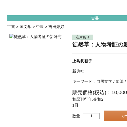
古書
古書
>
国文学
>
中世
>
吉田兼好
在庫あり
徒然草：人物考証の
上島眞智子
新典社
キーワード：
自照文学
/
随筆
/
販売価格(税込)：10,00
和暦刊行年:令和2
1冊
数量