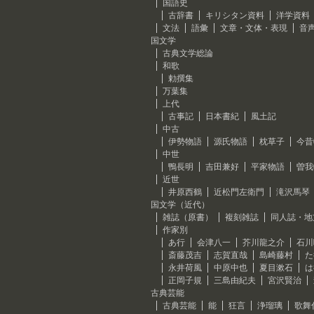
国語史
古辞書
キリシタン資料
洋学資料
文法
語彙
文章・文体・表現
音
国文学
古典文学総論
和歌
勅撰集
万葉集
上代
古事記
日本書紀
風土記
中古
伊勢物語
源氏物語
枕草子
今昔
中世
鴨長明
吉田兼好
平家物語
曽我
近世
井原西鶴
近松門左衛門
滝沢馬琴
国文学（近代）
雑誌（原書）
複刻雑誌
同人誌・地
作家別
あ行
会津八一
芥川龍之介
石川
斎藤茂吉
志賀直哉
島崎藤村
た
永井荷風
中原中也
夏目漱石
は
正岡子規
三島由紀夫
宮沢賢治
古典芸能
古典芸能
能
狂言
浄瑠璃
歌舞