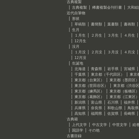
古典複製
古典複製
稀書複製会刊行書
大和絵
近代自筆物
形状
草稿類
書簡類
葉書類
書画類
生月
１月生
２月生
３月生
４月生
12月生
没月
１月没
２月没
３月没
４月没
12月没
生誕地
北海道
青森県
岩手県
宮城県
千葉県
東京都（千代田区）
東京
東京都（台東区）
東京都（墨田区
東京都（世田谷区）
東京都（渋谷
東京都（練馬区）
東京都（板橋区
東京都（葛飾区）
東京都（江東区
新潟県
富山県
石川県
福井県
兵庫県
奈良県
和歌山県
鳥取県
高知県
福岡県
佐賀県
長崎県
古典籍
上代文学
中古文学
中世文学
絵
国語学
その他
古書目録