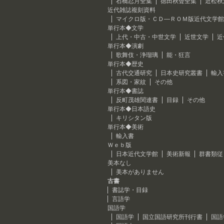
石橋忍月全集
徳田秋聲全集
近松秋
近代雑誌複刻資料
マイクロ版・ＣＤ―ＲＯＭ版近代文学館
単行本◆文学
上代・中古・中世文学
近世文学
近
単行本◆演劇
歌舞伎・浄瑠璃
能・狂言
単行本◆歴史
古代交通研究
日本史研究叢書
輸入
系図・家紋
その他
単行本◆書誌
反町茂雄関連書
目録
その他
単行本◆日本語史
キリシタン版
単行本◆美術
輸入書
Ｗｅｂ版
日本近代文学館
美術新報
群書類従
美本なし
美本がありません
古書
書誌学・目録
言語学
国語学
国語学
国立国語研究所刊行書
国語