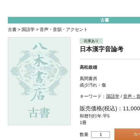
古書
古書
>
国語学
>
音声・音韻・アクセント
在庫あり
日本漢字音論考
高松政雄
風間書房
函少汚れ・傷
キーワード：
国語学
/
音声・
販売価格(税込)：11,00
和暦刊行年:平5
1冊
数量