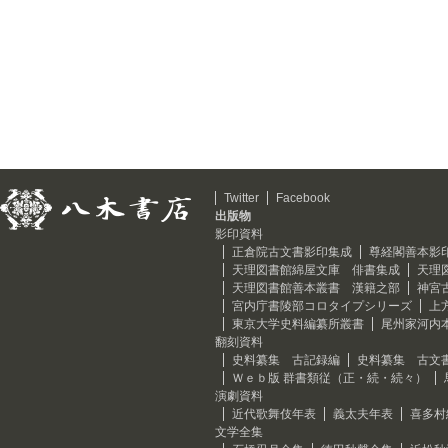
Twitter
Facebook
出版物
影印資料
正倉院古文書影印集成
尊経閣善本影
天理図書館綿屋文庫 俳書集成
天理
天理図書館善本叢書 漢籍之部
神宮
宮内庁書陵部コロタイプシリーズ
上
東京大学史料編纂所叢書
尾州家河内
翻刻資料
史料纂集 古記録編
史料纂集 古文
Ｗｅｂ版 群書類従（正・続・続々）
演劇資料
近代歌舞伎年表
義太夫年表
喜多村
文学全集