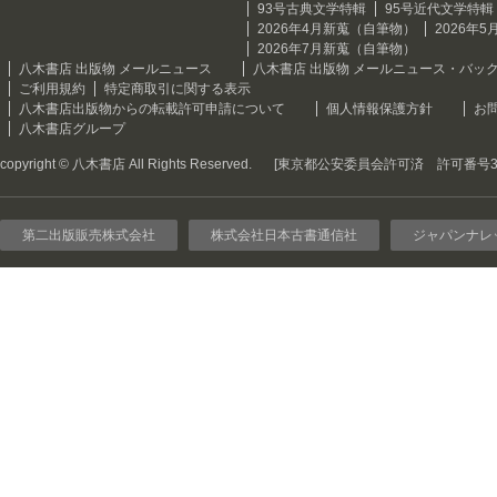
93号古典文学特輯
95号近代文学特輯
2026年4月新蒐（自筆物）
2026年
2026年7月新蒐（自筆物）
八木書店 出版物 メールニュース
八木書店 出版物 メールニュース・バッ
ご利用規約
特定商取引に関する表示
八木書店出版物からの転載許可申請について
個人情報保護方針
お
八木書店グループ
copyright © 八木書店 All Rights Reserved.
[東京都公安委員会許可済 許可番号301
第二出版販売株式会社
株式会社日本古書通信社
ジャパンナレ