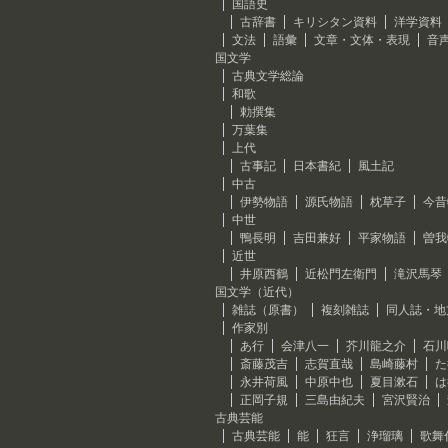
国語史
古辞書
キリシタン資料
洋学資料
文法
語彙
文章・文体・表現
音
国文学
古典文学総論
和歌
勅撰集
万葉集
上代
古事記
日本書紀
風土記
中古
伊勢物語
源氏物語
枕草子
今昔
中世
鴨長明
吉田兼好
平家物語
曽我
近世
井原西鶴
近松門左衛門
滝沢馬琴
国文学（近代）
雑誌（原書）
複刻雑誌
同人誌・地
作家別
あ行
会津八一
芥川龍之介
石川
斎藤茂吉
志賀直哉
島崎藤村
た
永井荷風
中原中也
夏目漱石
は
正岡子規
三島由紀夫
宮沢賢治
古典芸能
古典芸能
能
狂言
浄瑠璃
歌舞