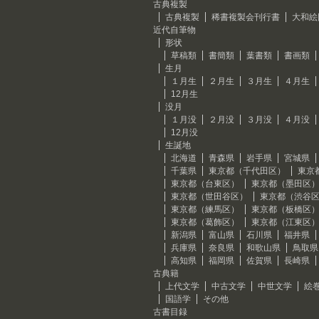
古典複製
古典複製
稀書複製会刊行書
大和絵
近代自筆物
形状
草稿類
書簡類
葉書類
書画類
生月
１月生
２月生
３月生
４月生
12月生
没月
１月没
２月没
３月没
４月没
12月没
生誕地
北海道
青森県
岩手県
宮城県
千葉県
東京都（千代田区）
東京
東京都（台東区）
東京都（墨田区
東京都（世田谷区）
東京都（渋谷
東京都（練馬区）
東京都（板橋区
東京都（葛飾区）
東京都（江東区
新潟県
富山県
石川県
福井県
兵庫県
奈良県
和歌山県
鳥取県
高知県
福岡県
佐賀県
長崎県
古典籍
上代文学
中古文学
中世文学
絵
国語学
その他
古書目録