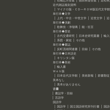
石橋忍月全集
徳田秋聲全集
近松秋
近代雑誌複刻資料
マイクロ版・ＣＤ―ＲＯＭ版近代文学館
単行本◆文学
上代・中古・中世文学
近世文学
近
単行本◆演劇
歌舞伎・浄瑠璃
能・狂言
単行本◆歴史
古代交通研究
日本史研究叢書
輸入
系図・家紋
その他
単行本◆書誌
反町茂雄関連書
目録
その他
単行本◆日本語史
キリシタン版
単行本◆美術
輸入書
Ｗｅｂ版
日本近代文学館
美術新報
群書類従
美本なし
美本がありません
古書
書誌学・目録
言語学
国語学
国語学
国立国語研究所刊行書
国語