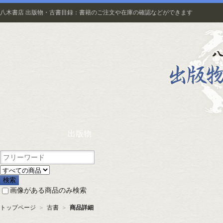
八木書店 出版物・古書目録：書籍のご注文や在庫の確認などができます
出版物
画像がある商品のみ検索
トップページ
＞
古書
＞
商品詳細