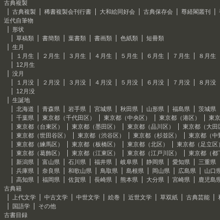
古典複製
古典複製
稀書複製会刊行書
大和絵同好会
古典保存会
尊経閣叢刊
近代自筆物
形状
草稿類
書簡類
葉書類
書画類
色紙類
短冊類
生月
１月生
２月生
３月生
４月生
５月生
６月生
７月生
８月生
12月生
没月
１月没
２月没
３月没
４月没
５月没
６月没
７月没
８月没
12月没
生誕地
北海道
青森県
岩手県
宮城県
秋田県
山形県
福島県
茨城県
千葉県
東京都（千代田区）
東京都（中央区）
東京都（港区）
東
東京都（台東区）
東京都（墨田区）
東京都（品川区）
東京都（大田
東京都（世田谷区）
東京都（渋谷区）
東京都（杉並区）
東京都（中
東京都（練馬区）
東京都（板橋区）
東京都（北区）
東京都（足立区
東京都（葛飾区）
東京都（江東区）
東京都（江戸川区）
東京都（都
新潟県
富山県
石川県
福井県
岐阜県
静岡県
愛知県
三重県
兵庫県
奈良県
和歌山県
鳥取県
島根県
岡山県
広島県
山口
高知県
福岡県
佐賀県
長崎県
熊本県
大分県
宮崎県
鹿児島
古典籍
上代文学
中古文学
中世文学
絵巻
近世文学
草双紙
古典芸能
国語学
その他
古書目録