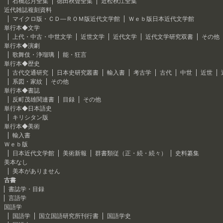
石橋忍月全集
徳田秋聲全集
近松秋江全集
近代雑誌複刻資料
マイクロ版・ＣＤ―ＲＯＭ版近代文学館
Ｗｅｂ版日本近代文学館
単行本◆文学
上代・中古・中世文学
近世文学
近代文学
近代文学研究双書
その他
単行本◆演劇
歌舞伎・浄瑠璃
能・狂言
単行本◆歴史
古代交通研究
日本史研究叢書
輸入書
考古学
古代
中世
近世
系図・家紋
その他
単行本◆書誌
反町茂雄関連書
目録
その他
単行本◆日本語史
キリシタン版
単行本◆美術
輸入書
Ｗｅｂ版
日本近代文学館
美術新報
群書類従（正・続・続々）
史料纂集
美本なし
美本がありません
古書
書誌学・目録
言語学
国語学
国語学
国立国語研究所刊行書
国語学史