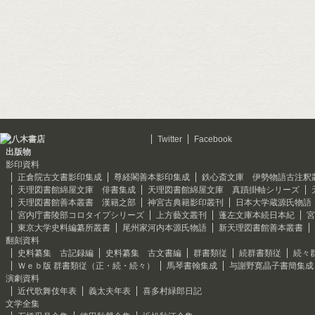
Twitter
Facebook
出版物
影印資料
正倉院古文書影印集成
尊経閣善本影印集成
鉄心斎文庫 伊勢物語古注釈
天理図書館綿屋文庫 俳書集成
天理図書館綿屋文庫 真蹟掛軸シリーズ
天理図書館善本叢書 漢籍之部
神宮古典籍影印叢刊
日本大学蔵源氏物語
宮内庁書陵部コロタイプシリーズ
上方藝文叢刊
蓬左文庫本続日本紀
宮
東京大学史料編纂所叢書
尾州家河内本源氏物語
新天理図書館善本叢書
翻刻資料
史料纂集 古記録編
史料纂集 古文書編
群書類従
続群書類従
続々
Ｗｅｂ版 群書類従（正・続・続々）
馬琴書翰集成
与謝野寛晶子書簡集成
演劇資料
近代歌舞伎年表
義太夫年表
喜多村緑郎日記
文学全集