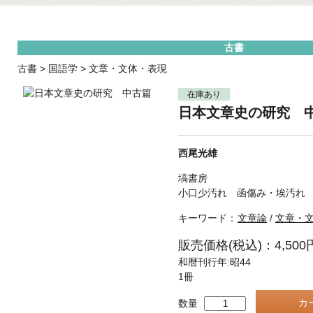
古書
古書
>
国語学
>
文章・文体・表現
在庫あり
日本文章史の研究 
西尾光雄
塙書房
小口少汚れ 函傷み・埃汚れ
キーワード：
文章論
/
文章・
販売価格(税込)：4,500
和暦刊行年:昭44
1冊
数量