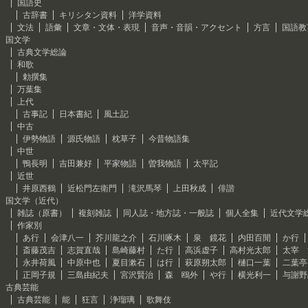
国語史
古辞書
キリシタン資料
洋学資料
文法
語彙
文章・文体・表現
音声・音韻・アクセント
方言
国語教
国文学
古典文学総論
和歌
勅撰集
万葉集
上代
古事記
日本書紀
風土記
中古
伊勢物語
源氏物語
枕草子
今昔物語集
中世
鴨長明
吉田兼好
平家物語
曽我物語
太平記
近世
井原西鶴
近松門左衛門
滝沢馬琴
上田秋成
俳諧
国文学（近代）
雑誌（原書）
複刻雑誌
同人誌・地方誌・一般誌
個人全集
近代文学
作家別
あ行
会津八一
芥川龍之介
石川啄木
泉 鏡花
内田百閒
か行
斎藤茂吉
志賀直哉
島崎藤村
た行
高浜虚子
高村光太郎
太宰 
永井荷風
中原中也
夏目漱石
は行
萩原朔太郎
樋口一葉
二葉亭
正岡子規
三島由紀夫
宮沢賢治
森 鴎外
や行
横光利一
与謝野
古典芸能
古典芸能
能
狂言
浄瑠璃
歌舞伎