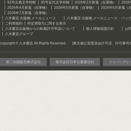
93号古典文学特輯
95号近代文学特輯
2026年2月新蒐（自筆物）
202
2026年4月新蒐（自筆物）
2026年5月新蒐（自筆物）
2026年6月新蒐（
2026年7月新蒐（自筆物）
八木書店 出版物 メールニュース
八木書店 出版物 メールニュース・バッ
ご利用規約
特定商取引に関する表示
八木書店出版物からの転載許可申請について
個人情報保護方針
お
八木書店グループ
copyright © 八木書店 All Rights Reserved.
[東京都公安委員会許可済 許可番号301
第二出版販売株式会社
株式会社日本古書通信社
ジャパンナレ