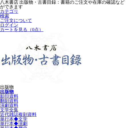
八木書店 出版物・古書目録：書籍のご注文や在庫の確認など
ができます
カテゴリ
検索
ご注文について
ログイン
カートを見る
（0点）
出版物
出版物
影印資料
翻刻資料
演劇資料
文学全集
近代雑誌複刻資料
単行本◆文学
単行本◆演劇