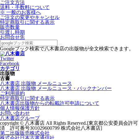
ご注文方法
送料・手数料について
※ 一般のお客様へ
ご注文の変更やキャンセル
特定商取引に関する表示
販売数量
引渡し時期
お問合せ先
Googleブック検索で八木書店の出版物が全文検索できます。
Twitter
Facebook
カテゴリ
出版物
古書
八木書店 出版物 メールニュース
八木書店 出版物 メールニュース・バックナンバー
ご利用規約
特定商取引に関する表示
八木書店出版物からの転載許可申請について
個人情報保護方針
お問い合わせ
八木書店グループ
copyright © 八木書店 All Rights Reserved.
[東京都公安委員会許可
済 許可番号301029600799 株式会社八木書店]
第二出版販売株式会社
株式会社日本古書通信社