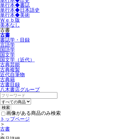
単行本◆歴史
単行本◆書誌
単行本◆日本語史
単行本◆美術
Ｗｅｂ版
美本なし
古書
古書
書誌学・目録
言語学
国語学
国文学
国文学（近代）
古典芸能
古典複製
近代自筆物
古典籍
古書目録
八木書店グループ
画像がある商品のみ検索
トップページ
＞
古書
＞
商品詳細