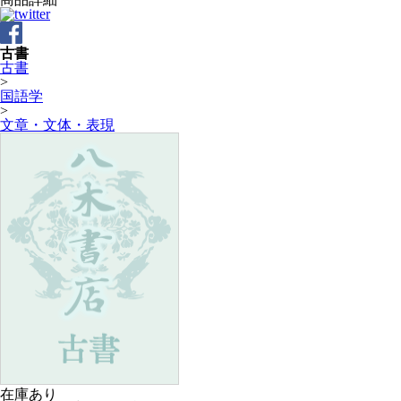
古書
古書
>
国語学
>
文章・文体・表現
在庫あり