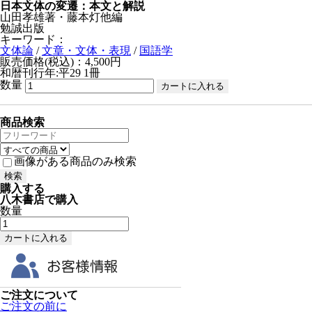
日本文体の変遷：本文と解説
山田孝雄著・藤本灯他編
勉誠出版
キーワード：
文体論
/
文章・文体・表現
/
国語学
販売価格(税込)：4,500円
和暦刊行年:平29
1冊
数量
商品検索
画像がある商品のみ検索
購入する
八木書店で購入
数量
ご注文について
ご注文の前に