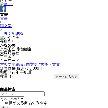
古書
古書
>
国文学
>
古典文学総論
在庫あり
かなの美
京都国立博物館編
大塚巧芸社
二重函入
キーワード：
古典文学総論
/
国文学
/
古筆・書道
販売価格(税込)：5,500円
和暦刊行年:平8
1冊
数量
商品検索
画像がある商品のみ検索