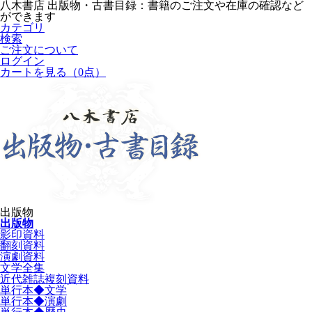
八木書店 出版物・古書目録：書籍のご注文や在庫の確認など
ができます
カテゴリ
検索
ご注文について
ログイン
カートを見る
（0点）
出版物
出版物
影印資料
翻刻資料
演劇資料
文学全集
近代雑誌複刻資料
単行本◆文学
単行本◆演劇