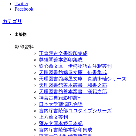
Twitter
Facebook
カテゴリ
出版物
影印資料
正倉院古文書影印集成
尊経閣善本影印集成
鉄心斎文庫 伊勢物語古注釈叢刊
天理図書館綿屋文庫 俳書集成
天理図書館綿屋文庫 真蹟掛軸シリーズ
天理図書館善本叢書 和書之部
天理図書館善本叢書 漢籍之部
神宮古典籍影印叢刊
日本大学蔵源氏物語
宮内庁書陵部コロタイプシリーズ
上方藝文叢刊
蓬左文庫本続日本紀
宮内庁書陵部本影印集成