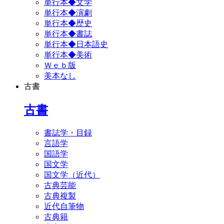
単行本◆文学
単行本◆演劇
単行本◆歴史
単行本◆書誌
単行本◆日本語史
単行本◆美術
Ｗｅｂ版
美本なし
古書
古書
書誌学・目録
言語学
国語学
国文学
国文学（近代）
古典芸能
古典複製
近代自筆物
古典籍