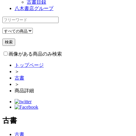
古書目録
八木書店グループ
画像がある商品のみ検索
トップページ
＞
古書
＞
商品詳細
古書
古書