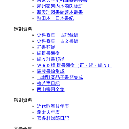
東京大学史料編纂所叢書
尾州家河内本源氏物語
新天理図書館善本叢書
熱田本 日本書紀
翻刻資料
史料纂集 古記録編
史料纂集 古文書編
群書類従
続群書類従
続々群書類従
Ｗｅｂ版 群書類従（正・続・続々）
馬琴書翰集成
与謝野寛晶子書簡集成
梅若実日記
西山宗因全集
演劇資料
近代歌舞伎年表
義太夫年表
喜多村緑郎日記
文学全集