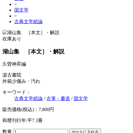
>
国文学
>
古典文学総論
在庫あり
湖山集 ［本文］・解説
久曽神昇編
汲古書院
外箱少傷み・汚れ
キーワード：
古典文学総論
/
古筆・書道
/
国文学
販売価格(税込)：7,800円
和暦刊行年:平7
2冊
数量