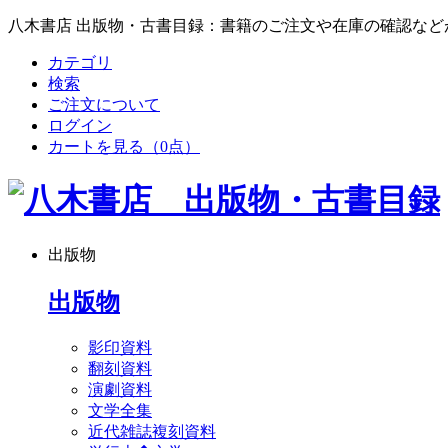
八木書店 出版物・古書目録：書籍のご注文や在庫の確認など
カテゴリ
検索
ご注文について
ログイン
カートを見る
（0点）
出版物
出版物
影印資料
翻刻資料
演劇資料
文学全集
近代雑誌複刻資料