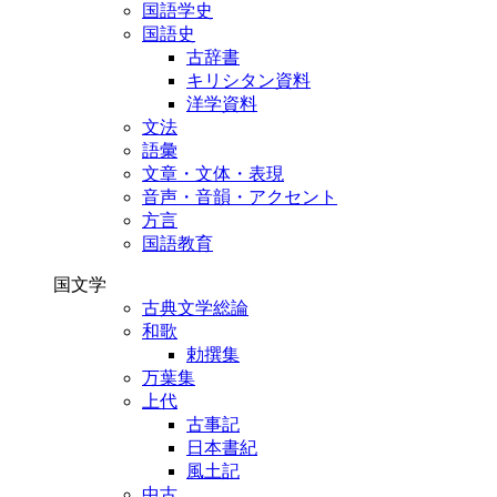
国語学史
国語史
古辞書
キリシタン資料
洋学資料
文法
語彙
文章・文体・表現
音声・音韻・アクセント
方言
国語教育
国文学
古典文学総論
和歌
勅撰集
万葉集
上代
古事記
日本書紀
風土記
中古