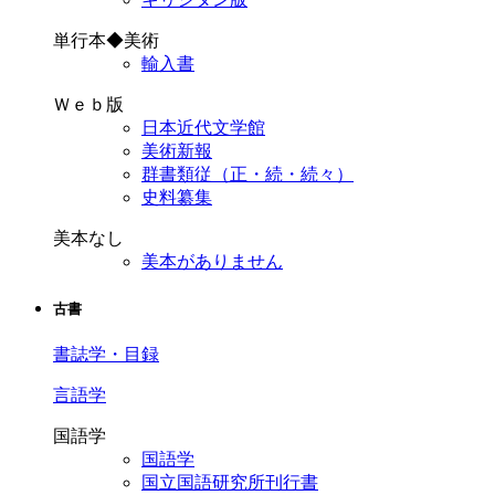
単行本◆美術
輸入書
Ｗｅｂ版
日本近代文学館
美術新報
群書類従（正・続・続々）
史料纂集
美本なし
美本がありません
古書
書誌学・目録
言語学
国語学
国語学
国立国語研究所刊行書