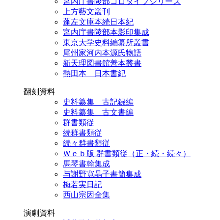
宮内庁書陵部コロタイプシリーズ
上方藝文叢刊
蓬左文庫本続日本紀
宮内庁書陵部本影印集成
東京大学史料編纂所叢書
尾州家河内本源氏物語
新天理図書館善本叢書
熱田本 日本書紀
翻刻資料
史料纂集 古記録編
史料纂集 古文書編
群書類従
続群書類従
続々群書類従
Ｗｅｂ版 群書類従（正・続・続々）
馬琴書翰集成
与謝野寛晶子書簡集成
梅若実日記
西山宗因全集
演劇資料