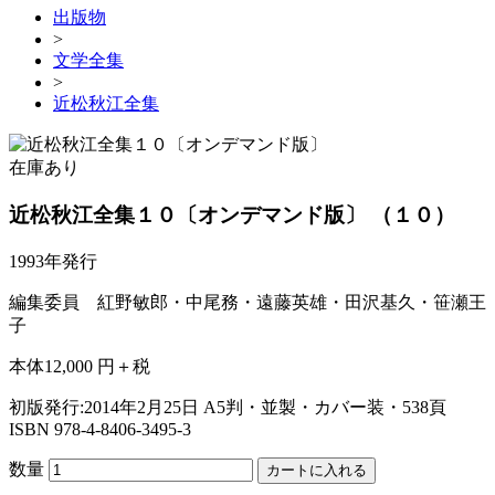
出版物
>
文学全集
>
近松秋江全集
在庫あり
近松秋江全集１０〔オンデマンド版〕
（１０）
1993年発行
編集委員 紅野敏郎・中尾務・遠藤英雄・田沢基久・笹瀬王
子
本体12,000 円＋税
初版発行:2014年2月25日
A5判・並製・カバー装・538頁
ISBN 978-4-8406-3495-3
数量