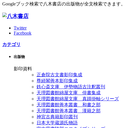
Googleブック検索で八木書店の出版物が全文検索できます。
Twitter
Facebook
カテゴリ
出版物
影印資料
正倉院古文書影印集成
尊経閣善本影印集成
鉄心斎文庫 伊勢物語古注釈叢刊
天理図書館綿屋文庫 俳書集成
天理図書館綿屋文庫 真蹟掛軸シリーズ
天理図書館善本叢書 和書之部
天理図書館善本叢書 漢籍之部
神宮古典籍影印叢刊
日本大学蔵源氏物語