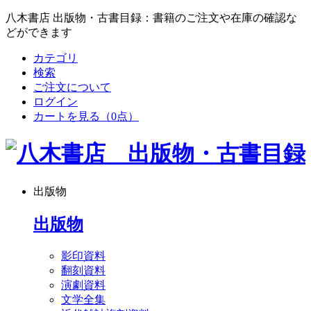
八木書店 出版物・古書目録：書籍のご注文や在庫の確認な
どができます
カテゴリ
検索
ご注文について
ログイン
カートを見る
（0点）
出版物
出版物
影印資料
翻刻資料
演劇資料
文学全集