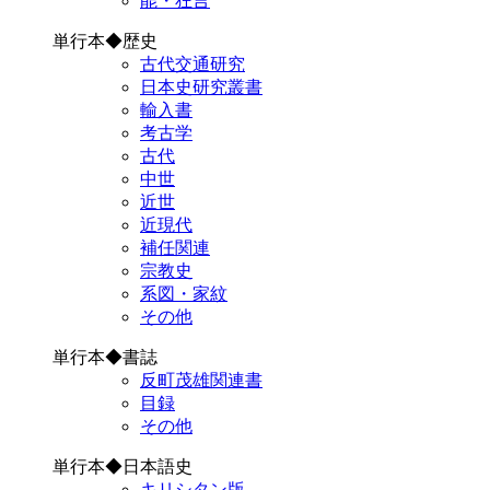
能・狂言
単行本◆歴史
古代交通研究
日本史研究叢書
輸入書
考古学
古代
中世
近世
近現代
補任関連
宗教史
系図・家紋
その他
単行本◆書誌
反町茂雄関連書
目録
その他
単行本◆日本語史
キリシタン版