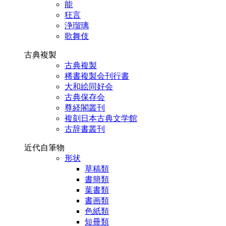
能
狂言
浄瑠璃
歌舞伎
古典複製
古典複製
稀書複製会刊行書
大和絵同好会
古典保存会
尊経閣叢刊
複刻日本古典文学館
古辞書叢刊
近代自筆物
形状
草稿類
書簡類
葉書類
書画類
色紙類
短冊類