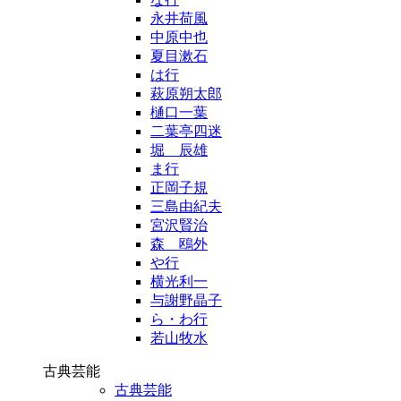
永井荷風
中原中也
夏目漱石
は行
萩原朔太郎
樋口一葉
二葉亭四迷
堀 辰雄
ま行
正岡子規
三島由紀夫
宮沢賢治
森 鴎外
や行
横光利一
与謝野晶子
ら・わ行
若山牧水
古典芸能
古典芸能