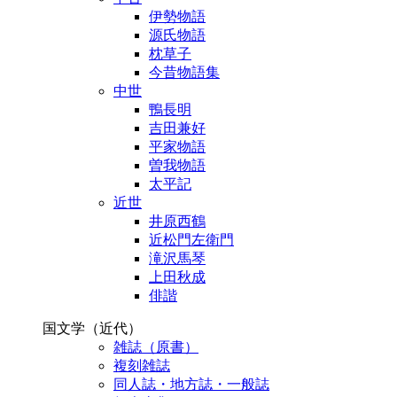
伊勢物語
源氏物語
枕草子
今昔物語集
中世
鴨長明
吉田兼好
平家物語
曽我物語
太平記
近世
井原西鶴
近松門左衛門
滝沢馬琴
上田秋成
俳諧
国文学（近代）
雑誌（原書）
複刻雑誌
同人誌・地方誌・一般誌