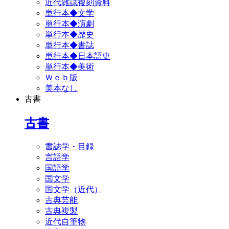
近代雑誌複刻資料
単行本◆文学
単行本◆演劇
単行本◆歴史
単行本◆書誌
単行本◆日本語史
単行本◆美術
Ｗｅｂ版
美本なし
古書
古書
書誌学・目録
言語学
国語学
国文学
国文学（近代）
古典芸能
古典複製
近代自筆物