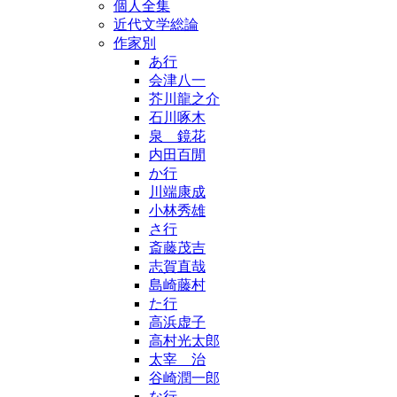
個人全集
近代文学総論
作家別
あ行
会津八一
芥川龍之介
石川啄木
泉 鏡花
内田百閒
か行
川端康成
小林秀雄
さ行
斎藤茂吉
志賀直哉
島崎藤村
た行
高浜虚子
高村光太郎
太宰 治
谷崎潤一郎
な行