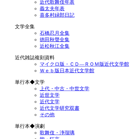
近代歌舞伎年表
義太夫年表
喜多村緑郎日記
文学全集
石橋忍月全集
徳田秋聲全集
近松秋江全集
近代雑誌複刻資料
マイクロ版・ＣＤ―ＲＯＭ版近代文学館
Ｗｅｂ版日本近代文学館
単行本◆文学
上代・中古・中世文学
近世文学
近代文学
近代文学研究双書
その他
単行本◆演劇
歌舞伎・浄瑠璃