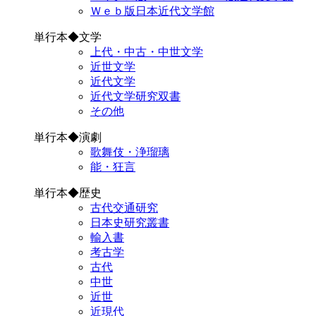
Ｗｅｂ版日本近代文学館
単行本◆文学
上代・中古・中世文学
近世文学
近代文学
近代文学研究双書
その他
単行本◆演劇
歌舞伎・浄瑠璃
能・狂言
単行本◆歴史
古代交通研究
日本史研究叢書
輸入書
考古学
古代
中世
近世
近現代