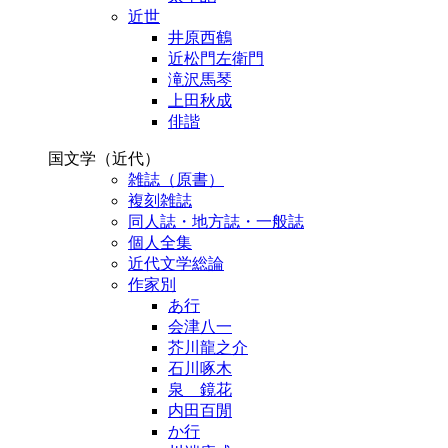
近世
井原西鶴
近松門左衛門
滝沢馬琴
上田秋成
俳諧
国文学（近代）
雑誌（原書）
複刻雑誌
同人誌・地方誌・一般誌
個人全集
近代文学総論
作家別
あ行
会津八一
芥川龍之介
石川啄木
泉 鏡花
内田百閒
か行