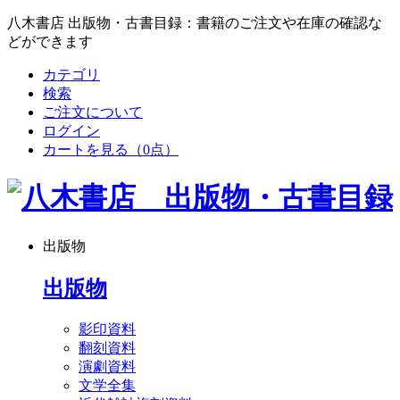
八木書店 出版物・古書目録：書籍のご注文や在庫の確認な
どができます
カテゴリ
検索
ご注文について
ログイン
カートを見る
（0点）
出版物
出版物
影印資料
翻刻資料
演劇資料
文学全集