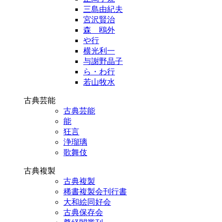
三島由紀夫
宮沢賢治
森 鴎外
や行
横光利一
与謝野晶子
ら・わ行
若山牧水
古典芸能
古典芸能
能
狂言
浄瑠璃
歌舞伎
古典複製
古典複製
稀書複製会刊行書
大和絵同好会
古典保存会