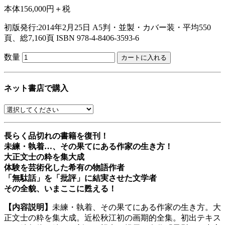
本体156,000円＋税
初版発行:2014年2月25日
A5判・並製・カバー装・平均550
頁、総7,160頁
ISBN 978-4-8406-3593-6
数量
ネット書店で購入
長らく品切れの書籍を復刊！
未練・執着…、その果てにある作家の生き方！
大正文士の粋を集大成
体験を芸術化した希有の物語作者
「無駄話」を「批評」に結実させた文学者
その全貌、いまここに甦える！
【内容説明】
未練・執着、その果てにある作家の生き方。大
正文士の粋を集大成。近松秋江初の画期的全集。初出テキス