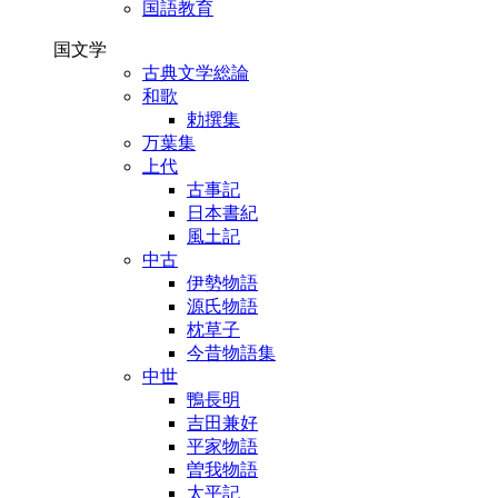
国語教育
国文学
古典文学総論
和歌
勅撰集
万葉集
上代
古事記
日本書紀
風土記
中古
伊勢物語
源氏物語
枕草子
今昔物語集
中世
鴨長明
吉田兼好
平家物語
曽我物語
太平記