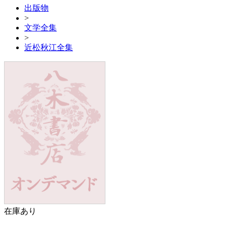
出版物
>
文学全集
>
近松秋江全集
在庫あり