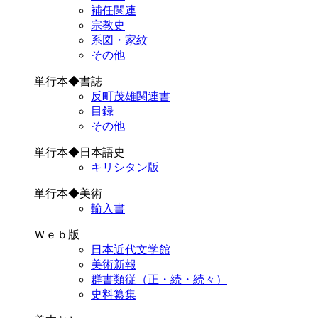
補任関連
宗教史
系図・家紋
その他
単行本◆書誌
反町茂雄関連書
目録
その他
単行本◆日本語史
キリシタン版
単行本◆美術
輸入書
Ｗｅｂ版
日本近代文学館
美術新報
群書類従（正・続・続々）
史料纂集