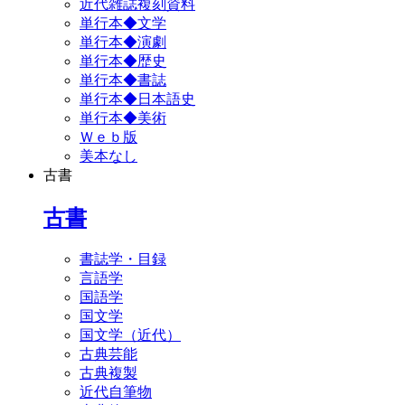
近代雑誌複刻資料
単行本◆文学
単行本◆演劇
単行本◆歴史
単行本◆書誌
単行本◆日本語史
単行本◆美術
Ｗｅｂ版
美本なし
古書
古書
書誌学・目録
言語学
国語学
国文学
国文学（近代）
古典芸能
古典複製
近代自筆物