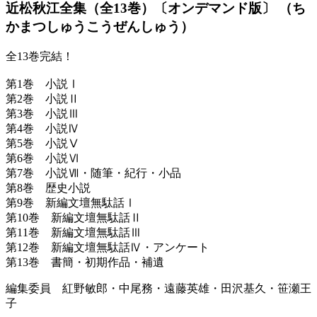
近松秋江全集（全13巻）〔オンデマンド版〕
（ち
かまつしゅうこうぜんしゅう）
全13巻完結！
第1巻 小説Ⅰ
第2巻 小説Ⅱ
第3巻 小説Ⅲ
第4巻 小説Ⅳ
第5巻 小説Ⅴ
第6巻 小説Ⅵ
第7巻 小説Ⅶ・随筆・紀行・小品
第8巻 歴史小説
第9巻 新編文壇無駄話Ⅰ
第10巻 新編文壇無駄話Ⅱ
第11巻 新編文壇無駄話Ⅲ
第12巻 新編文壇無駄話Ⅳ・アンケート
第13巻 書簡・初期作品・補遺
編集委員 紅野敏郎・中尾務・遠藤英雄・田沢基久・笹瀬王
子