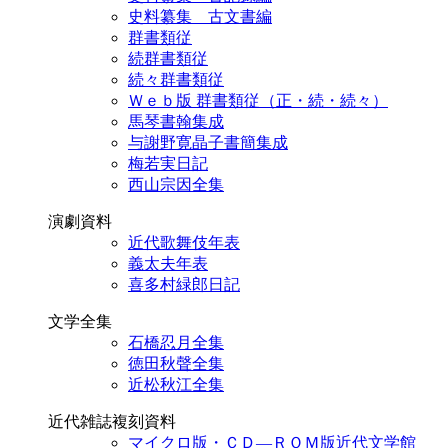
史料纂集 古文書編
群書類従
続群書類従
続々群書類従
Ｗｅｂ版 群書類従（正・続・続々）
馬琴書翰集成
与謝野寛晶子書簡集成
梅若実日記
西山宗因全集
演劇資料
近代歌舞伎年表
義太夫年表
喜多村緑郎日記
文学全集
石橋忍月全集
徳田秋聲全集
近松秋江全集
近代雑誌複刻資料
マイクロ版・ＣＤ―ＲＯＭ版近代文学館