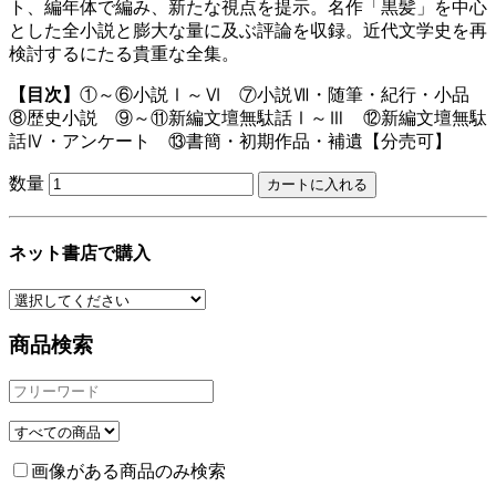
ト、編年体で編み、新たな視点を提示。名作「黒髪」を中心
とした全小説と膨大な量に及ぶ評論を収録。近代文学史を再
検討するにたる貴重な全集。
【目次】
①～⑥小説Ⅰ～Ⅵ ⑦小説Ⅶ・随筆・紀行・小品
⑧歴史小説 ⑨～⑪新編文壇無駄話Ⅰ～Ⅲ ⑫新編文壇無駄
話Ⅳ・アンケート ⑬書簡・初期作品・補遺【分売可】
数量
ネット書店で購入
商品検索
画像がある商品のみ検索