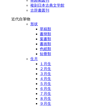
尊経閣叢刊
複刻日本古典文学館
古辞書叢刊
近代自筆物
形状
草稿類
書簡類
葉書類
書画類
色紙類
短冊類
生月
１月生
２月生
３月生
４月生
５月生
６月生
７月生
８月生
９月生