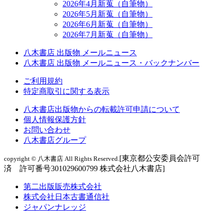
2026年4月新蒐（自筆物）
2026年5月新蒐（自筆物）
2026年6月新蒐（自筆物）
2026年7月新蒐（自筆物）
八木書店 出版物 メールニュース
八木書店 出版物 メールニュース・バックナンバー
ご利用規約
特定商取引に関する表示
八木書店出版物からの転載許可申請について
個人情報保護方針
お問い合わせ
八木書店グループ
[東京都公安委員会許可
copyright © 八木書店 All Rights Reserved.
済 許可番号301029600799 株式会社八木書店]
第二出版販売株式会社
株式会社日本古書通信社
ジャパンナレッジ