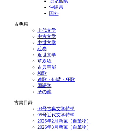
鹿児島県
沖縄県
国外
古典籍
上代文学
中古文学
中世文学
絵巻
近世文学
草双紙
古典芸能
和歌
連歌・俳諧・狂歌
国語学
その他
古書目録
93号古典文学特輯
95号近代文学特輯
2026年2月新蒐（自筆物）
2026年3月新蒐（自筆物）