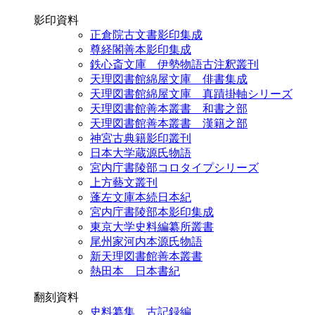
影印資料
正倉院古文書影印集成
尊経閣善本影印集成
鉄心斎文庫 伊勢物語古注釈叢刊
天理図書館綿屋文庫 俳書集成
天理図書館綿屋文庫 真蹟掛軸シリーズ
天理図書館善本叢書 和書之部
天理図書館善本叢書 漢籍之部
神宮古典籍影印叢刊
日本大学蔵源氏物語
宮内庁書陵部コロタイプシリーズ
上方藝文叢刊
蓬左文庫本続日本紀
宮内庁書陵部本影印集成
東京大学史料編纂所叢書
尾州家河内本源氏物語
新天理図書館善本叢書
熱田本 日本書紀
翻刻資料
史料纂集 古記録編