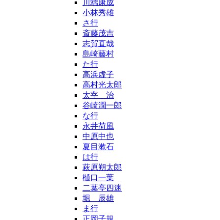
川端康成
小林秀雄
さ行
斎藤茂吉
志賀直哉
島崎藤村
た行
高浜虚子
高村光太郎
太宰 治
谷崎潤一郎
な行
永井荷風
中原中也
夏目漱石
は行
萩原朔太郎
樋口一葉
二葉亭四迷
堀 辰雄
ま行
正岡子規