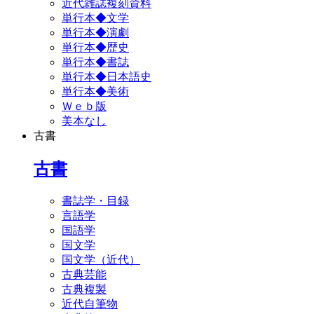
近代雑誌複刻資料
単行本◆文学
単行本◆演劇
単行本◆歴史
単行本◆書誌
単行本◆日本語史
単行本◆美術
Ｗｅｂ版
美本なし
古書
古書
書誌学・目録
言語学
国語学
国文学
国文学（近代）
古典芸能
古典複製
近代自筆物