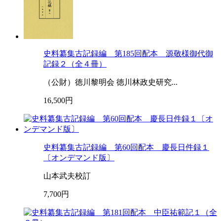
史料纂集古記録編 第185回配本 源敬様御代御
記録２（全４冊）
（公財）徳川黎明会 徳川林政史研究...
16,500円
史料纂集古記録編 第60回配本 慶長日件録１
〔オンデマンド版〕
山本武夫校訂
7,700円