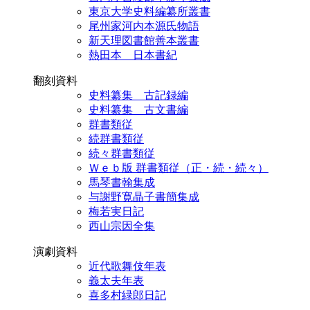
東京大学史料編纂所叢書
尾州家河内本源氏物語
新天理図書館善本叢書
熱田本 日本書紀
翻刻資料
史料纂集 古記録編
史料纂集 古文書編
群書類従
続群書類従
続々群書類従
Ｗｅｂ版 群書類従（正・続・続々）
馬琴書翰集成
与謝野寛晶子書簡集成
梅若実日記
西山宗因全集
演劇資料
近代歌舞伎年表
義太夫年表
喜多村緑郎日記