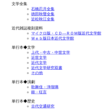
文学全集
石橋忍月全集
徳田秋聲全集
近松秋江全集
近代雑誌複刻資料
マイクロ版・ＣＤ―ＲＯＭ版近代文学館
Ｗｅｂ版日本近代文学館
単行本◆文学
上代・中古・中世文学
近世文学
近代文学
近代文学研究双書
その他
単行本◆演劇
歌舞伎・浄瑠璃
能・狂言
単行本◆歴史
古代交通研究