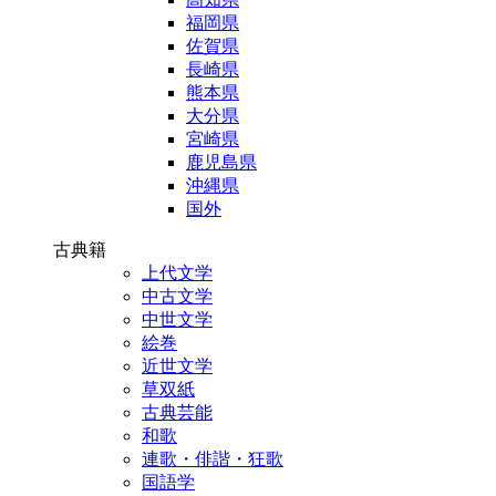
福岡県
佐賀県
長崎県
熊本県
大分県
宮崎県
鹿児島県
沖縄県
国外
古典籍
上代文学
中古文学
中世文学
絵巻
近世文学
草双紙
古典芸能
和歌
連歌・俳諧・狂歌
国語学