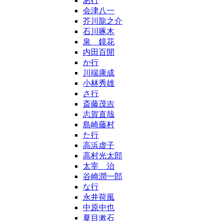
あ行
会津八一
芥川龍之介
石川啄木
泉 鏡花
内田百閒
か行
川端康成
小林秀雄
さ行
斎藤茂吉
志賀直哉
島崎藤村
た行
高浜虚子
高村光太郎
太宰 治
谷崎潤一郎
な行
永井荷風
中原中也
夏目漱石