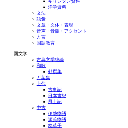
キリシタン資料
洋学資料
文法
語彙
文章・文体・表現
音声・音韻・アクセント
方言
国語教育
国文学
古典文学総論
和歌
勅撰集
万葉集
上代
古事記
日本書紀
風土記
中古
伊勢物語
源氏物語
枕草子