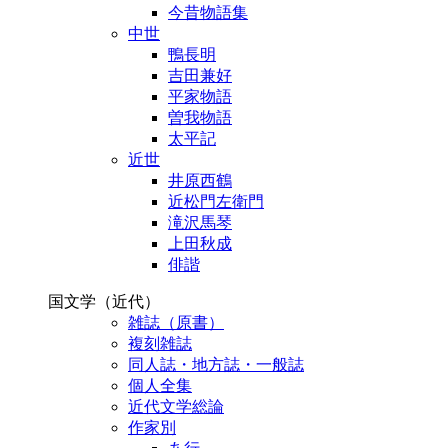
今昔物語集
中世
鴨長明
吉田兼好
平家物語
曽我物語
太平記
近世
井原西鶴
近松門左衛門
滝沢馬琴
上田秋成
俳諧
国文学（近代）
雑誌（原書）
複刻雑誌
同人誌・地方誌・一般誌
個人全集
近代文学総論
作家別