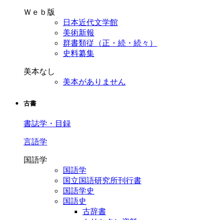
Ｗｅｂ版
日本近代文学館
美術新報
群書類従（正・続・続々）
史料纂集
美本なし
美本がありません
古書
書誌学・目録
言語学
国語学
国語学
国立国語研究所刊行書
国語学史
国語史
古辞書