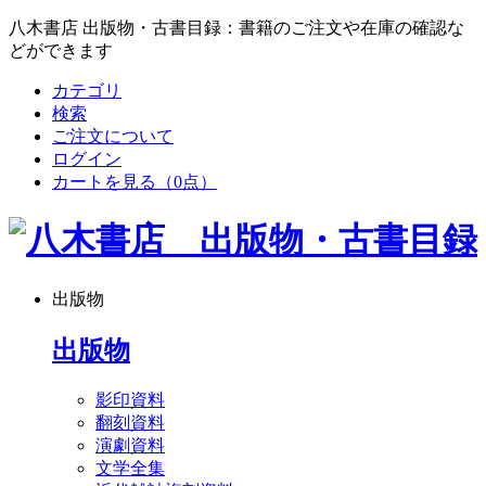
八木書店 出版物・古書目録：書籍のご注文や在庫の確認な
どができます
カテゴリ
検索
ご注文について
ログイン
カートを見る
（0点）
出版物
出版物
影印資料
翻刻資料
演劇資料
文学全集