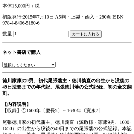
本体15,000円＋税
初版発行:2015年7月10日
A5判・上製・函入・280頁
ISBN
978-4-8406-5180-6
数量
ネット書店で購入
徳川家康の9男、初代尾張藩主・徳川義直の出生から没後の
49日法要までの年代記。尾張徳川藩の公式記録、初の全文翻
刻。
【内容説明】
【収録】①1600年〔慶長5〕～1630年〔寛永7〕
尾張徳川家の初代藩主、徳川義直（源敬様・家康9男、1600-
1650）の出生から歿後の49日までの尾張藩の公式記録。本記