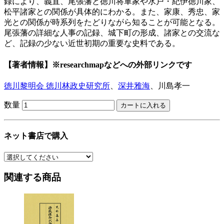
録により、義直、尾張藩と徳川将軍家や水戸・紀伊徳川家、
松平諸家との関係が具体的にわかる。また、家康、秀忠、家
光との関係が時系列をたどりながら知ることが可能となる。
尾張藩の詳細な人事の記録、城下町の形成、諸家との交流な
ど、記録の少ない近世初期の重要な史料である。
【著者情報】
※researchmapなどへの外部リンクです
徳川黎明会 徳川林政史研究所
、
深井雅海
、川島孝一
数量
ネット書店で購入
関連する商品