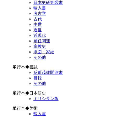
日本史研究叢書
輸入書
考古学
古代
中世
近世
近現代
補任関連
宗教史
系図・家紋
その他
単行本◆書誌
反町茂雄関連書
目録
その他
単行本◆日本語史
キリシタン版
単行本◆美術
輸入書