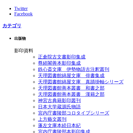
Twitter
Facebook
カテゴリ
出版物
影印資料
正倉院古文書影印集成
尊経閣善本影印集成
鉄心斎文庫 伊勢物語古注釈叢刊
天理図書館綿屋文庫 俳書集成
天理図書館綿屋文庫 真蹟掛軸シリーズ
天理図書館善本叢書 和書之部
天理図書館善本叢書 漢籍之部
神宮古典籍影印叢刊
日本大学蔵源氏物語
宮内庁書陵部コロタイプシリーズ
上方藝文叢刊
蓬左文庫本続日本紀
宮内庁書陵部本影印集成