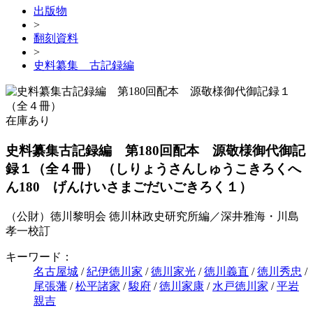
出版物
>
翻刻資料
>
史料纂集 古記録編
在庫あり
史料纂集古記録編 第180回配本 源敬様御代御記
録１（全４冊）
（しりょうさんしゅうこきろくへ
ん180 げんけいさまごだいごきろく１）
（公財）徳川黎明会 徳川林政史研究所編／深井雅海・川島
孝一校訂
キーワード：
名古屋城
/
紀伊徳川家
/
徳川家光
/
徳川義直
/
徳川秀忠
/
尾張藩
/
松平諸家
/
駿府
/
徳川家康
/
水戸徳川家
/
平岩
親吉