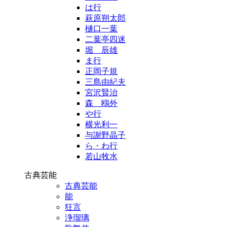
は行
萩原朔太郎
樋口一葉
二葉亭四迷
堀 辰雄
ま行
正岡子規
三島由紀夫
宮沢賢治
森 鴎外
や行
横光利一
与謝野晶子
ら・わ行
若山牧水
古典芸能
古典芸能
能
狂言
浄瑠璃