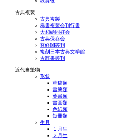
歌舞伎
古典複製
古典複製
稀書複製会刊行書
大和絵同好会
古典保存会
尊経閣叢刊
複刻日本古典文学館
古辞書叢刊
近代自筆物
形状
草稿類
書簡類
葉書類
書画類
色紙類
短冊類
生月
１月生
２月生