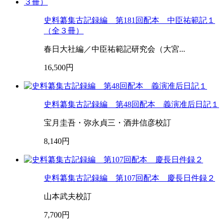
史料纂集古記録編 第181回配本 中臣祐範記１
（全３冊）
春日大社編／中臣祐範記研究会（大宮...
16,500円
史料纂集古記録編 第48回配本 義演准后日記１
宝月圭吾・弥永貞三・酒井信彦校訂
8,140円
史料纂集古記録編 第107回配本 慶長日件録２
山本武夫校訂
7,700円