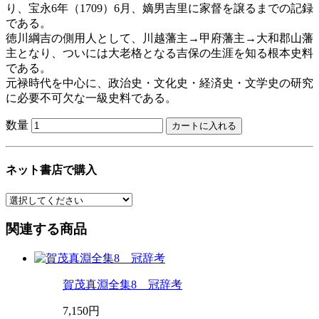
り、宝永6年（1709）6月、嫡男吉里に家督を譲るまでの記録
である。
徳川綱吉の側用人として、川越藩主→甲府藩主→大和郡山藩
主となり、ついには大老格となる吉保の生涯を知る根本史料
である。
元禄時代を中心に、政治史・文化史・経済史・文学史の研究
に必要不可欠な一級史料である。
数量
ネット書店で購入
関連する商品
賀茂真淵全集8 冠辞考
7,150円