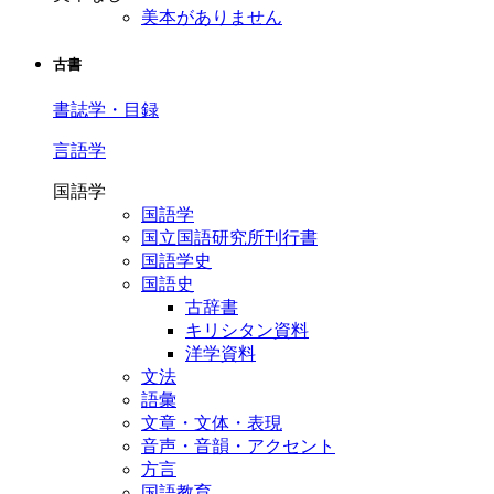
美本がありません
古書
書誌学・目録
言語学
国語学
国語学
国立国語研究所刊行書
国語学史
国語史
古辞書
キリシタン資料
洋学資料
文法
語彙
文章・文体・表現
音声・音韻・アクセント
方言
国語教育