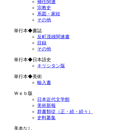
補任関連
宗教史
系図・家紋
その他
単行本◆書誌
反町茂雄関連書
目録
その他
単行本◆日本語史
キリシタン版
単行本◆美術
輸入書
Ｗｅｂ版
日本近代文学館
美術新報
群書類従（正・続・続々）
史料纂集
美本なし