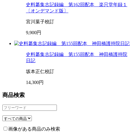
史料纂集古記録編 第162回配本 楽只堂年録１
〔オンデマンド版〕
宮川葉子校訂
9,900円
史料纂集古記録編 第155回配本 神田橋護持院
日記
坂本正仁校訂
14,300円
商品検索
画像がある商品のみ検索