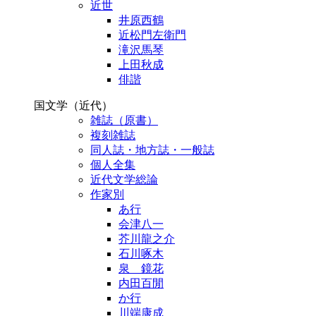
近世
井原西鶴
近松門左衛門
滝沢馬琴
上田秋成
俳諧
国文学（近代）
雑誌（原書）
複刻雑誌
同人誌・地方誌・一般誌
個人全集
近代文学総論
作家別
あ行
会津八一
芥川龍之介
石川啄木
泉 鏡花
内田百閒
か行
川端康成