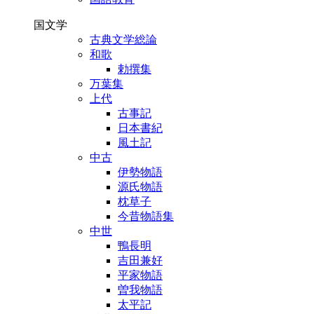
国文学
古典文学総論
和歌
勅撰集
万葉集
上代
古事記
日本書紀
風土記
中古
伊勢物語
源氏物語
枕草子
今昔物語集
中世
鴨長明
吉田兼好
平家物語
曽我物語
太平記