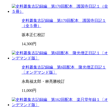
史料纂集古記録編 第170回配本 護国寺日記１
（全５冊）
坂本正仁校訂
14,300円
史料纂集古記録編 第6回配本 隆光僧正日記１
〔オンデマンド版〕
永島福太郎・林亮勝校訂
11,000円