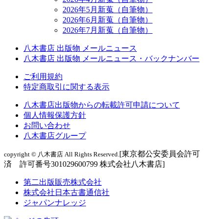
2026年5月新蒐（自筆物）
2026年6月新蒐（自筆物）
2026年7月新蒐（自筆物）
八木書店 出版物 メールニュース
八木書店 出版物 メールニュース・バックナンバー
ご利用規約
特定商取引に関する表示
八木書店出版物からの転載許可申請について
個人情報保護方針
お問い合わせ
八木書店グループ
[東京都公安委員会許可
copyright © 八木書店 All Rights Reserved.
済 許可番号301029600799 株式会社八木書店]
第二出版販売株式会社
株式会社日本古書通信社
ジャパンナレッジ