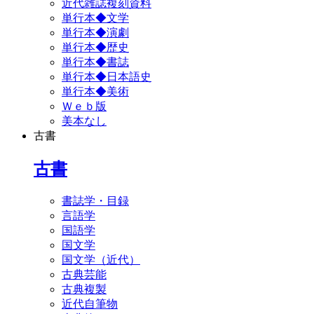
近代雑誌複刻資料
単行本◆文学
単行本◆演劇
単行本◆歴史
単行本◆書誌
単行本◆日本語史
単行本◆美術
Ｗｅｂ版
美本なし
古書
古書
書誌学・目録
言語学
国語学
国文学
国文学（近代）
古典芸能
古典複製
近代自筆物