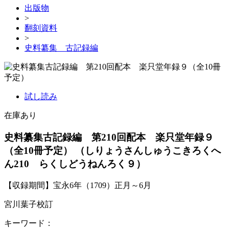
出版物
>
翻刻資料
>
史料纂集 古記録編
試し読み
在庫あり
史料纂集古記録編 第210回配本 楽只堂年録９
（全10冊予定）
（しりょうさんしゅうこきろくへ
ん210 らくしどうねんろく９）
【収録期間】宝永6年（1709）正月～6月
宮川葉子校訂
キーワード：