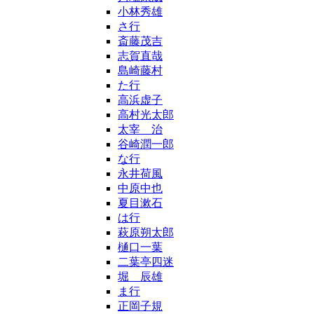
小林秀雄
さ行
斎藤茂吉
志賀直哉
島崎藤村
た行
高浜虚子
高村光太郎
太宰 治
谷崎潤一郎
な行
永井荷風
中原中也
夏目漱石
は行
萩原朔太郎
樋口一葉
二葉亭四迷
堀 辰雄
ま行
正岡子規