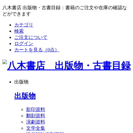
八木書店 出版物・古書目録：書籍のご注文や在庫の確認な
どができます
カテゴリ
検索
ご注文について
ログイン
カートを見る
（0点）
出版物
出版物
影印資料
翻刻資料
演劇資料
文学全集