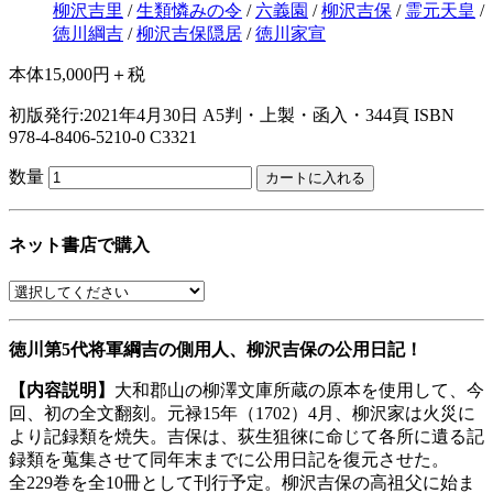
柳沢吉里
/
生類憐みの令
/
六義園
/
柳沢吉保
/
霊元天皇
/
徳川綱吉
/
柳沢吉保隠居
/
徳川家宣
本体15,000円＋税
初版発行:2021年4月30日
A5判・上製・函入・344頁
ISBN
978-4-8406-5210-0 C3321
数量
ネット書店で購入
徳川第5代将軍綱吉の側用人、柳沢吉保の公用日記！
【内容説明】
大和郡山の柳澤文庫所蔵の原本を使用して、今
回、初の全文翻刻。元禄15年（1702）4月、柳沢家は火災に
より記録類を焼失。吉保は、荻生狙徠に命じて各所に遺る記
録類を蒐集させて同年末までに公用日記を復元させた。
全229巻を全10冊として刊行予定。柳沢吉保の高祖父に始ま