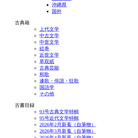
沖縄県
国外
古典籍
上代文学
中古文学
中世文学
絵巻
近世文学
草双紙
古典芸能
和歌
連歌・俳諧・狂歌
国語学
その他
古書目録
93号古典文学特輯
95号近代文学特輯
2026年2月新蒐（自筆物）
2026年3月新蒐（自筆物）
2026年4月新蒐（自筆物）