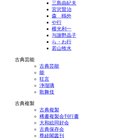
三島由紀夫
宮沢賢治
森 鴎外
や行
横光利一
与謝野晶子
ら・わ行
若山牧水
古典芸能
古典芸能
能
狂言
浄瑠璃
歌舞伎
古典複製
古典複製
稀書複製会刊行書
大和絵同好会
古典保存会
尊経閣叢刊