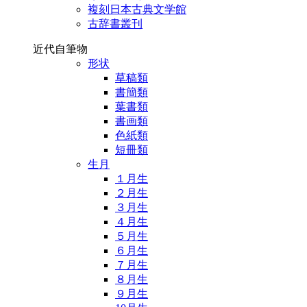
複刻日本古典文学館
古辞書叢刊
近代自筆物
形状
草稿類
書簡類
葉書類
書画類
色紙類
短冊類
生月
１月生
２月生
３月生
４月生
５月生
６月生
７月生
８月生
９月生