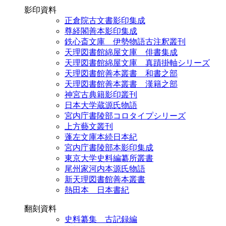
影印資料
正倉院古文書影印集成
尊経閣善本影印集成
鉄心斎文庫 伊勢物語古注釈叢刊
天理図書館綿屋文庫 俳書集成
天理図書館綿屋文庫 真蹟掛軸シリーズ
天理図書館善本叢書 和書之部
天理図書館善本叢書 漢籍之部
神宮古典籍影印叢刊
日本大学蔵源氏物語
宮内庁書陵部コロタイプシリーズ
上方藝文叢刊
蓬左文庫本続日本紀
宮内庁書陵部本影印集成
東京大学史料編纂所叢書
尾州家河内本源氏物語
新天理図書館善本叢書
熱田本 日本書紀
翻刻資料
史料纂集 古記録編