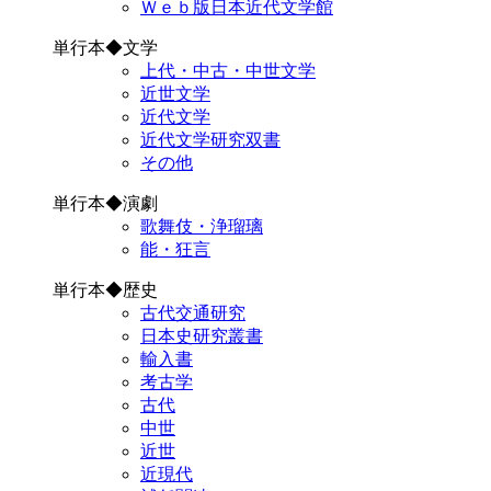
Ｗｅｂ版日本近代文学館
単行本◆文学
上代・中古・中世文学
近世文学
近代文学
近代文学研究双書
その他
単行本◆演劇
歌舞伎・浄瑠璃
能・狂言
単行本◆歴史
古代交通研究
日本史研究叢書
輸入書
考古学
古代
中世
近世
近現代