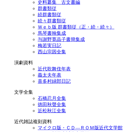
史料纂集 古文書編
群書類従
続群書類従
続々群書類従
Ｗｅｂ版 群書類従（正・続・続々）
馬琴書翰集成
与謝野寛晶子書簡集成
梅若実日記
西山宗因全集
演劇資料
近代歌舞伎年表
義太夫年表
喜多村緑郎日記
文学全集
石橋忍月全集
徳田秋聲全集
近松秋江全集
近代雑誌複刻資料
マイクロ版・ＣＤ―ＲＯＭ版近代文学館