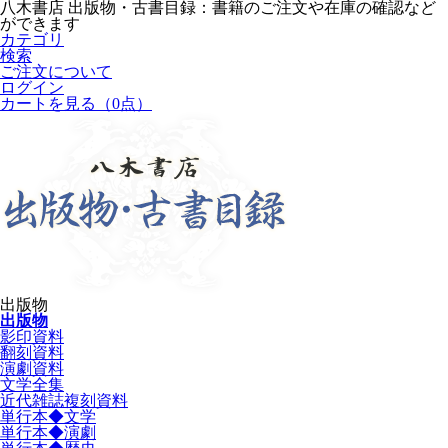
八木書店 出版物・古書目録：書籍のご注文や在庫の確認など
ができます
カテゴリ
検索
ご注文について
ログイン
カートを見る
（0点）
出版物
出版物
影印資料
翻刻資料
演劇資料
文学全集
近代雑誌複刻資料
単行本◆文学
単行本◆演劇