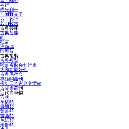
森 鴎外
や行
横光利一
与謝野晶子
ら・わ行
若山牧水
古典芸能
古典芸能
能
狂言
浄瑠璃
歌舞伎
古典複製
古典複製
稀書複製会刊行書
大和絵同好会
古典保存会
尊経閣叢刊
複刻日本古典文学館
古辞書叢刊
近代自筆物
形状
草稿類
書簡類
葉書類
書画類
色紙類
短冊類