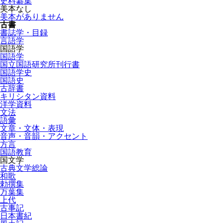
史料纂集
美本なし
美本がありません
古書
書誌学・目録
言語学
国語学
国語学
国立国語研究所刊行書
国語学史
国語史
古辞書
キリシタン資料
洋学資料
文法
語彙
文章・文体・表現
音声・音韻・アクセント
方言
国語教育
国文学
古典文学総論
和歌
勅撰集
万葉集
上代
古事記
日本書紀