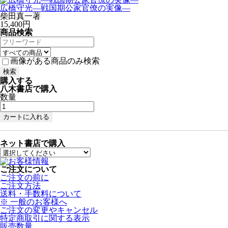
広橋守光—戦国期公家官僚の実像—
柴田真一著
15,400円
商品検索
画像がある商品のみ検索
購入する
八木書店で購入
数量
ネット書店で購入
ご注文について
ご注文の前に
ご注文方法
送料・手数料について
※ 一般のお客様へ
ご注文の変更やキャンセル
特定商取引に関する表示
販売数量