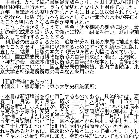
本書は、かつて続群書類従完成会より、村田正志氏の校訂で
昭和48年に刊行され、長らく品切れとなり入手困難であった。
近年、自筆原本の整理が進むとともに旧版には収録されていな
い部分や、旧版では写本を底本としていた部分の原本の存在す
ることが明らかとなる事例が発見された。
こうした状況をふまえて、学会・研究機関の要望に応え、最
新の研究成果を盛り込んで新たに校訂・組版を行い、新訂増補
版として刊行することとする。
利用者の便宜を計るため、追加部分を旧版の末尾に補遺を載
せることをせず、編年に収録するためにすべてを新たに組版し
直した。結果、旧版の本文328頁が426頁と大幅に増えている。
今回、国立歴史民俗博物館所蔵の自筆日次記・別記、広橋家、
下郷共済会、佐佐木信綱氏所蔵の自筆記を底本とし、自筆記を
欠く部分については、国立歴史民俗博物館、宮内庁書陵部、東
京大学史料編纂所所蔵の写本などを用いた。
【新訂増補にあたって】
小瀬玄士・榎原雅治（東京大学史料編纂所）
・本冊は新訂増補を行い再刊するものである。具体的には、嘉
慶三年二月記、同五月記、応永二十三年八月記、同二十五年四
月記を新たに加えたほか、応永二十六年三月記については底本
を写本から原本に変更したうえで、欠落箇所を別の写本によっ
て新補した。また応永八年十月記、同十一年十二月記、同二十
五年七月記等については、底本を写本から原本に変更した。応
永二十九年記については旧版に大幅な錯簡等があったため、こ
れを改めるとともに、脱落部分を原本によって補った。こうし
たテキストの新訂増補に加え、翻刻や注記についても全面的な