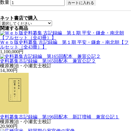
数量
ネット書店で購入
関連する商品
Ｗｅｂ版史料纂集 古記録編 第１期 平安・鎌倉・南北朝【フ
ルセット（全43冊）】
1,100,000円
史料纂集古記録編 第165回配本 兼宣公記２
榎原雅治・小瀬玄士校訂
14,300円
史料纂集古記録編 第196回配本 新訂増補 兼宣公記１
榎原雅治・小瀬玄士校訂
20,900円