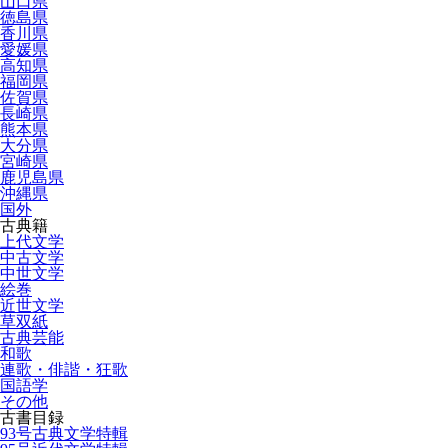
山口県
徳島県
香川県
愛媛県
高知県
福岡県
佐賀県
長崎県
熊本県
大分県
宮崎県
鹿児島県
沖縄県
国外
古典籍
上代文学
中古文学
中世文学
絵巻
近世文学
草双紙
古典芸能
和歌
連歌・俳諧・狂歌
国語学
その他
古書目録
93号古典文学特輯