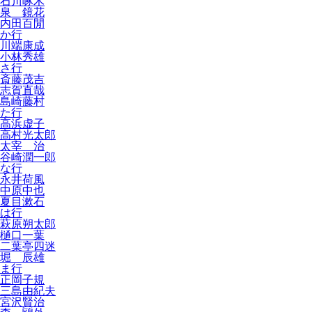
石川啄木
泉 鏡花
内田百閒
か行
川端康成
小林秀雄
さ行
斎藤茂吉
志賀直哉
島崎藤村
た行
高浜虚子
高村光太郎
太宰 治
谷崎潤一郎
な行
永井荷風
中原中也
夏目漱石
は行
萩原朔太郎
樋口一葉
二葉亭四迷
堀 辰雄
ま行
正岡子規
三島由紀夫
宮沢賢治