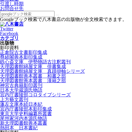
引渡し時期
お問合せ先
Googleブック検索で八木書店の出版物が全文検索できます。
Twitter
Facebook
カテゴリ
出版物
影印資料
正倉院古文書影印集成
尊経閣善本影印集成
鉄心斎文庫 伊勢物語古注釈叢刊
天理図書館綿屋文庫 俳書集成
天理図書館綿屋文庫 真蹟掛軸シリーズ
天理図書館善本叢書 和書之部
天理図書館善本叢書 漢籍之部
神宮古典籍影印叢刊
日本大学蔵源氏物語
宮内庁書陵部コロタイプシリーズ
上方藝文叢刊
蓬左文庫本続日本紀
宮内庁書陵部本影印集成
東京大学史料編纂所叢書
尾州家河内本源氏物語
新天理図書館善本叢書
熱田本 日本書紀