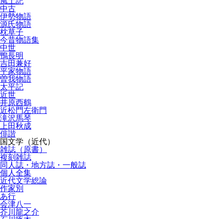
風土記
中古
伊勢物語
源氏物語
枕草子
今昔物語集
中世
鴨長明
吉田兼好
平家物語
曽我物語
太平記
近世
井原西鶴
近松門左衛門
滝沢馬琴
上田秋成
俳諧
国文学（近代）
雑誌（原書）
複刻雑誌
同人誌・地方誌・一般誌
個人全集
近代文学総論
作家別
あ行
会津八一
芥川龍之介