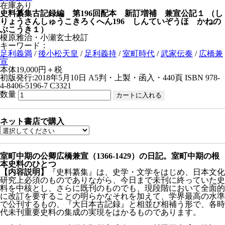
在庫あり
史料纂集古記録編 第196回配本 新訂増補 兼宣公記１
（し
りょうさんしゅうこきろくへん196 しんていぞうほ かねの
ぶこうき１）
榎原雅治・小瀬玄士校訂
キーワード：
足利義満
/
後小松天皇
/
足利義持
/
室町時代
/
武家伝奏
/
広橋兼
宣
本体19,000円＋税
初版発行:2018年5月10日
A5判・上製・函入・440頁
ISBN 978-
4-8406-5196-7 C3321
数量
ネット書店で購入
室町中期の公卿広橋兼宣（1366-1429）の日記。室町中期の根
本史料のひとつ
【内容説明】
『史料纂集』は、史学・文学をはじめ、日本文化
研究上必須のものでありながら、今日まで未刊に終っていた史
料を中核とし、さらに既刊のものでも、現段階において全面的
に改訂を要することの明らかなそれを加えて、学界最高の水準
で公刊するもの、『大日本古記録』と相並び相補う形で、各時
代未刊重要史料の集成の実現をはかるものであります。