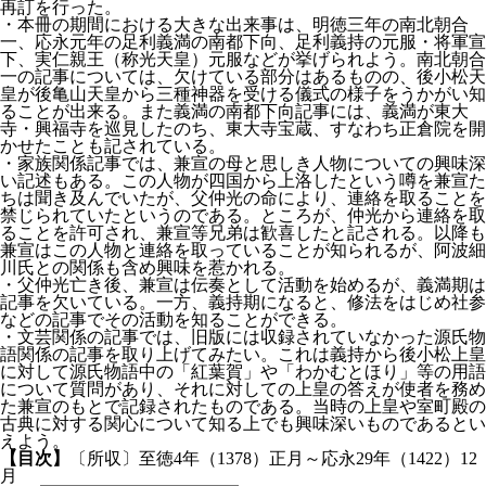
再訂を行った。
・本冊の期間における大きな出来事は、明徳三年の南北朝合
一、応永元年の足利義満の南都下向、足利義持の元服・将軍宣
下、実仁親王（称光天皇）元服などが挙げられよう。南北朝合
一の記事については、欠けている部分はあるものの、後小松天
皇が後亀山天皇から三種神器を受ける儀式の様子をうかがい知
ることが出来る。また義満の南都下向記事には、義満が東大
寺・興福寺を巡見したのち、東大寺宝蔵、すなわち正倉院を開
かせたことも記されている。
・家族関係記事では、兼宣の母と思しき人物についての興味深
い記述もある。この人物が四国から上洛したという噂を兼宣た
ちは聞き及んでいたが、父仲光の命により、連絡を取ることを
禁じられていたというのである。ところが、仲光から連絡を取
ることを許可され、兼宣等兄弟は歓喜したと記される。以降も
兼宣はこの人物と連絡を取っていることが知られるが、阿波細
川氏との関係も含め興味を惹かれる。
・父仲光亡き後、兼宣は伝奏として活動を始めるが、義満期は
記事を欠いている。一方、義持期になると、修法をはじめ社参
などの記事でその活動を知ることができる。
・文芸関係の記事では、旧版には収録されていなかった源氏物
語関係の記事を取り上げてみたい。これは義持から後小松上皇
に対して源氏物語中の「紅葉賀」や「わかむとほり」等の用語
について質問があり、それに対しての上皇の答えが使者を務め
た兼宣のもとで記録されたものである。当時の上皇や室町殿の
古典に対する関心について知る上でも興味深いものであるとい
えよう。
【目次】
〔所収〕至徳4年（1378）正月～応永29年（1422）12
月