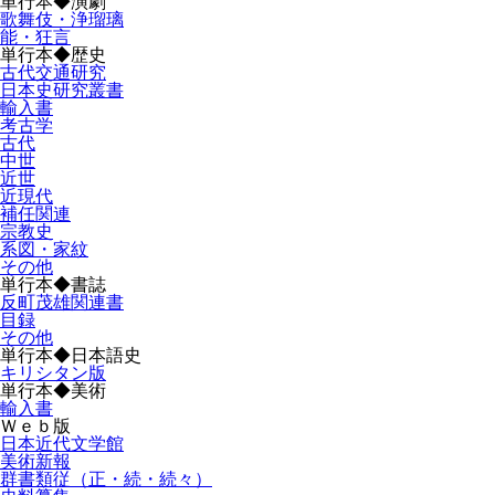
単行本◆演劇
歌舞伎・浄瑠璃
能・狂言
単行本◆歴史
古代交通研究
日本史研究叢書
輸入書
考古学
古代
中世
近世
近現代
補任関連
宗教史
系図・家紋
その他
単行本◆書誌
反町茂雄関連書
目録
その他
単行本◆日本語史
キリシタン版
単行本◆美術
輸入書
Ｗｅｂ版
日本近代文学館
美術新報
群書類従（正・続・続々）