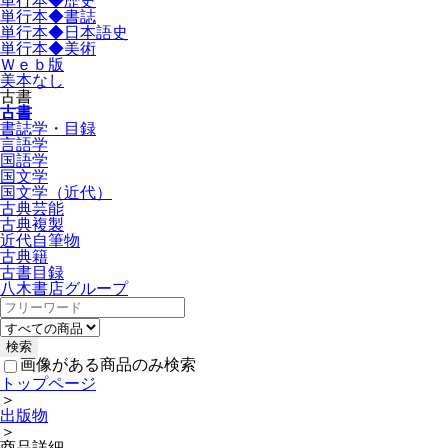
単行本◆歴史
単行本◆書誌
単行本◆日本語史
単行本◆美術
Ｗｅｂ版
美本なし
古書
古書
書誌学・目録
言語学
国語学
国文学
国文学（近代）
古典芸能
古典複製
近代自筆物
古典籍
古書目録
八木書店グループ
画像がある商品のみ検索
トップページ
＞
出版物
＞
商品詳細