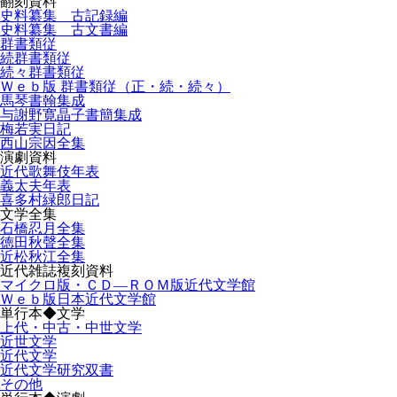
翻刻資料
史料纂集 古記録編
史料纂集 古文書編
群書類従
続群書類従
続々群書類従
Ｗｅｂ版 群書類従（正・続・続々）
馬琴書翰集成
与謝野寛晶子書簡集成
梅若実日記
西山宗因全集
演劇資料
近代歌舞伎年表
義太夫年表
喜多村緑郎日記
文学全集
石橋忍月全集
徳田秋聲全集
近松秋江全集
近代雑誌複刻資料
マイクロ版・ＣＤ―ＲＯＭ版近代文学館
Ｗｅｂ版日本近代文学館
単行本◆文学
上代・中古・中世文学
近世文学
近代文学
近代文学研究双書
その他