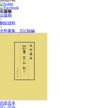
出版物
出版物
>
翻刻資料
>
史料纂集 古記録編
内容見本
試し読み