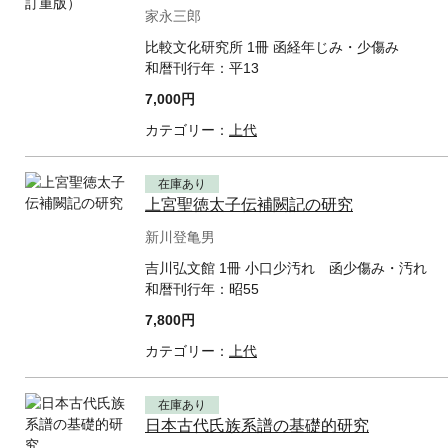
家永三郎
比較文化研究所 1冊 函経年じみ・少傷み
和暦刊行年：
平13
7,000円
カテゴリー：
上代
在庫あり
上宮聖徳太子伝補闕記の研究
新川登亀男
吉川弘文館 1冊 小口少汚れ 函少傷み・汚れ
和暦刊行年：
昭55
7,800円
カテゴリー：
上代
在庫あり
日本古代氏族系譜の基礎的研究