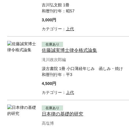
吉川弘文館 1冊
和暦刊行年：
昭57
3,000円
カテゴリー：
上代
在庫あり
佐藤誠実博士律令格式論集
滝川政次郎編
汲古書院 1冊 小口薄経年じみ 函しみ・焼け
和暦刊行年：
平3
4,500円
カテゴリー：
上代
在庫あり
日本律の基礎的研究
高塩博