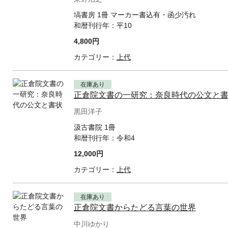
塙書房 1冊 マーカー書込有・函少汚れ
和暦刊行年：
平10
4,800円
カテゴリー：
上代
在庫あり
正倉院文書の一研究：奈良時代の公文と
黒田洋子
汲古書院 1冊
和暦刊行年：
令和4
12,000円
カテゴリー：
上代
在庫あり
正倉院文書からたどる言葉の世界
中川ゆかり