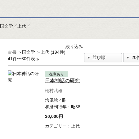
国文学／上代／
絞り込み
古書
＞
国文学
＞
上代 (194件)
41件〜60件表示
在庫あり
日本神話の研究
松村武雄
培風館 4冊
和暦刊行年：
昭58
30,000円
カテゴリー：
上代