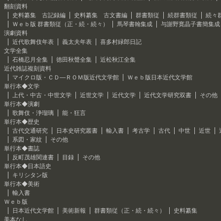
翻刻資料
史料纂集 古記録編
史料纂集 古文書編
群書類従
続群書類従
続々
Ｗｅｂ版 群書類従（正・続・続々）
馬琴書翰集成
与謝野寛晶子書簡集成
演劇資料
近代歌舞伎年表
義太夫年表
喜多村緑郎日記
文学全集
石橋忍月全集
徳田秋聲全集
近松秋江全集
近代雑誌複刻資料
マイクロ版・ＣＤ―ＲＯＭ版近代文学館
Ｗｅｂ版日本近代文学館
単行本◆文学
上代・中古・中世文学
近世文学
近代文学
近代文学研究双書
その他
単行本◆演劇
歌舞伎・浄瑠璃
能・狂言
単行本◆歴史
古代交通研究
日本史研究叢書
輸入書
考古学
古代
中世
近世
系図・家紋
その他
単行本◆書誌
反町茂雄関連書
目録
その他
単行本◆日本語史
キリシタン版
単行本◆美術
輸入書
Ｗｅｂ版
日本近代文学館
美術新報
群書類従（正・続・続々）
史料纂集
美本なし