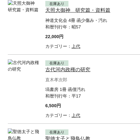
在庫あり
天照大御神 研究篇・資料篇
神道文化会 4冊 函少傷み・汚れ
和暦刊行年：
昭57
22,000円
カテゴリー：
上代
在庫あり
古代河内政権の研究
直木孝次郎
塙書房 1冊 函僅汚れ
和暦刊行年：
平17
6,500円
カテゴリー：
上代
在庫あり
聖徳太子と飛鳥仏教