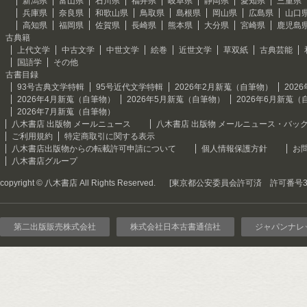
新潟県
富山県
石川県
福井県
岐阜県
静岡県
愛知県
三重県
兵庫県
奈良県
和歌山県
鳥取県
島根県
岡山県
広島県
山口
高知県
福岡県
佐賀県
長崎県
熊本県
大分県
宮崎県
鹿児島
古典籍
上代文学
中古文学
中世文学
絵巻
近世文学
草双紙
古典芸能
国語学
その他
古書目録
93号古典文学特輯
95号近代文学特輯
2026年2月新蒐（自筆物）
202
2026年4月新蒐（自筆物）
2026年5月新蒐（自筆物）
2026年6月新蒐（
2026年7月新蒐（自筆物）
八木書店 出版物 メールニュース
八木書店 出版物 メールニュース・バッ
ご利用規約
特定商取引に関する表示
八木書店出版物からの転載許可申請について
個人情報保護方針
お
八木書店グループ
copyright © 八木書店 All Rights Reserved.
[東京都公安委員会許可済 許可番号301
第二出版販売株式会社
株式会社日本古書通信社
ジャパンナレ