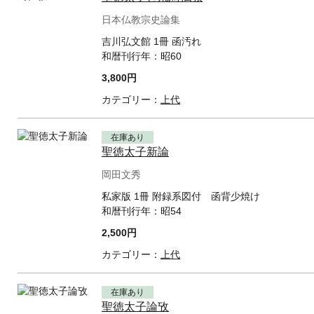
日本仏教宗史論集
吉川弘文館 1冊 函汚れ
和暦刊行年：
昭60
3,800円
カテゴリー：
上代
在庫あり
聖徳太子新論
岡田文秀
私家版 1冊 附録系図付 函背少焼け
和暦刊行年：
昭54
2,500円
カテゴリー：
上代
在庫あり
聖徳太子論攷