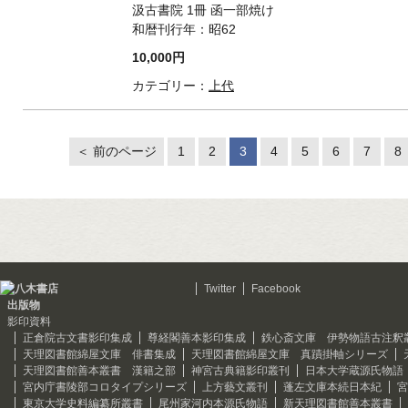
汲古書院 1冊 函一部焼け
和暦刊行年：
昭62
10,000円
カテゴリー：
上代
＜ 前のページ
1
2
3
4
5
6
7
8
Twitter
Facebook
出版物
影印資料
正倉院古文書影印集成
尊経閣善本影印集成
鉄心斎文庫 伊勢物語古注釈
天理図書館綿屋文庫 俳書集成
天理図書館綿屋文庫 真蹟掛軸シリーズ
天理図書館善本叢書 漢籍之部
神宮古典籍影印叢刊
日本大学蔵源氏物語
宮内庁書陵部コロタイプシリーズ
上方藝文叢刊
蓬左文庫本続日本紀
宮
東京大学史料編纂所叢書
尾州家河内本源氏物語
新天理図書館善本叢書