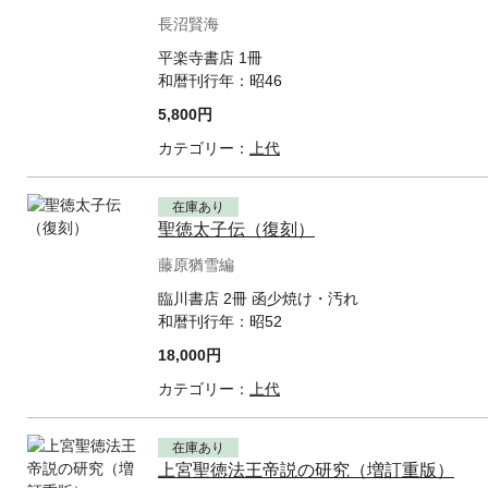
長沼賢海
平楽寺書店 1冊
和暦刊行年：
昭46
5,800円
カテゴリー：
上代
在庫あり
聖徳太子伝（復刻）
藤原猶雪編
臨川書店 2冊 函少焼け・汚れ
和暦刊行年：
昭52
18,000円
カテゴリー：
上代
在庫あり
上宮聖徳法王帝説の研究（増訂重版）