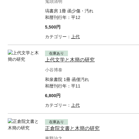
鬼頭清明
塙書房 1冊 函少傷・汚れ
和暦刊行年：
平12
5,500円
カテゴリー：
上代
在庫あり
上代文学と木簡の研究
小谷博泰
和泉書院 1冊 函僅汚れ
和暦刊行年：
平11
6,800円
カテゴリー：
上代
在庫あり
正倉院文書と木簡の研究
東野治之