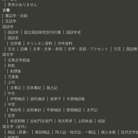
美本がありません
古書
書誌学・目録
言語学
国語学
国語学
国立国語研究所刊行書
国語学史
国語史
古辞書
キリシタン資料
洋学資料
文法
語彙
文章・文体・表現
音声・音韻・アクセント
方言
国語教
国文学
古典文学総論
和歌
勅撰集
万葉集
上代
古事記
日本書紀
風土記
中古
伊勢物語
源氏物語
枕草子
今昔物語集
中世
鴨長明
吉田兼好
平家物語
曽我物語
太平記
近世
井原西鶴
近松門左衛門
滝沢馬琴
上田秋成
俳諧
国文学（近代）
雑誌（原書）
複刻雑誌
同人誌・地方誌・一般誌
個人全集
近代文学
作家別