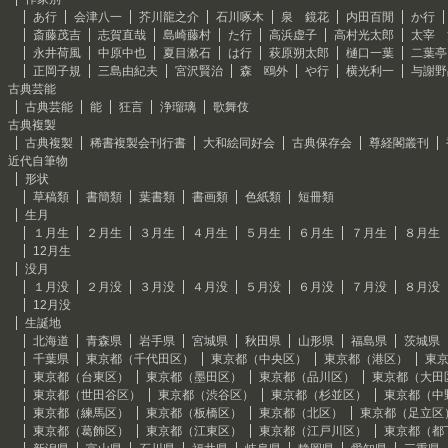
あ行
会津八一
芥川龍之介
石川啄木
泉 鏡花
内田百閒
か行
斎藤茂吉
志賀直哉
島崎藤村
た行
高浜虚子
高村光太郎
太宰 
永井荷風
中原中也
夏目漱石
は行
萩原朔太郎
樋口一葉
二葉亭
正岡子規
三島由紀夫
宮沢賢治
森 鴎外
や行
横光利一
与謝野
古典芸能
古典芸能
能
狂言
浄瑠璃
歌舞伎
古典複製
古典複製
稀書複製会刊行書
大和絵同好会
古典保存会
尊経閣叢刊
近代自筆物
形状
草稿類
書簡類
葉書類
書画類
色紙類
短冊類
生月
１月生
２月生
３月生
４月生
５月生
６月生
７月生
８月生
12月生
没月
１月没
２月没
３月没
４月没
５月没
６月没
７月没
８月没
12月没
生誕地
北海道
青森県
岩手県
宮城県
秋田県
山形県
福島県
茨城県
千葉県
東京都（千代田区）
東京都（中央区）
東京都（港区）
東
東京都（台東区）
東京都（墨田区）
東京都（品川区）
東京都（大田
東京都（世田谷区）
東京都（渋谷区）
東京都（杉並区）
東京都（中
東京都（練馬区）
東京都（板橋区）
東京都（北区）
東京都（足立区
東京都（葛飾区）
東京都（江東区）
東京都（江戸川区）
東京都（都