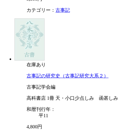
カテゴリー：
古事記
在庫あり
古事記の研究史（古事記研究大系２）
古事記学会編
高科書店 1冊 天・小口少点しみ 函甚しみ
和暦刊行年：
平11
4,800円