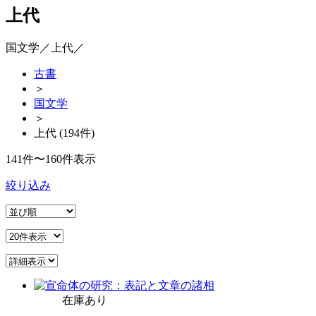
上代
国文学／上代／
古書
＞
国文学
＞
上代 (194件)
141件〜160件表示
絞り込み
在庫あり