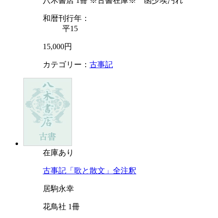
八木書店 1冊 ※古書在庫※ 函少埃汚れ
和暦刊行年：
平15
15,000円
カテゴリー：
古事記
在庫あり
古事記「歌と散文」全注釈
居駒永幸
花鳥社 1冊