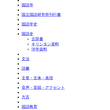
国語学
国立国語研究所刊行書
国語学史
国語史
古辞書
キリシタン資料
洋学資料
文法
語彙
文章・文体・表現
音声・音韻・アクセント
方言
国語教育