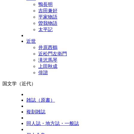
鴨長明
吉田兼好
平家物語
曽我物語
太平記
近世
井原西鶴
近松門左衛門
滝沢馬琴
上田秋成
俳諧
国文学（近代）
雑誌（原書）
複刻雑誌
同人誌・地方誌・一般誌