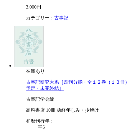
3,000円
カテゴリー：
古事記
在庫あり
古事記研究大系［既刊分揃・全１２巻（１３冊）
予定・未完終結］
古事記学会編
高科書店 10冊 函経年じみ・少焼け
和暦刊行年：
平5