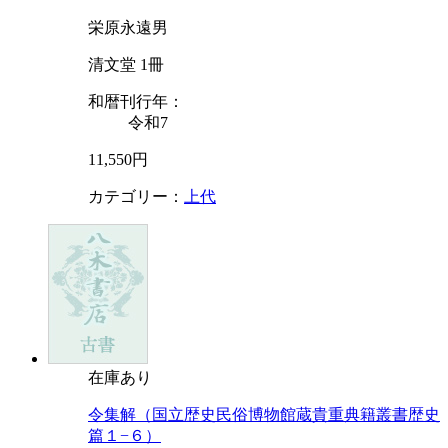
栄原永遠男
清文堂 1冊
和暦刊行年：
令和7
11,550円
カテゴリー：
上代
在庫あり
令集解（国立歴史民俗博物館蔵貴重典籍叢書歴史
篇１−６）