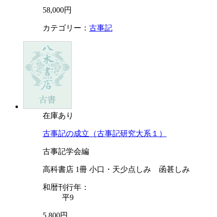
58,000円
カテゴリー：
古事記
在庫あり
古事記の成立（古事記研究大系１）
古事記学会編
高科書店 1冊 小口・天少点しみ 函甚しみ
和暦刊行年：
平9
5,800円