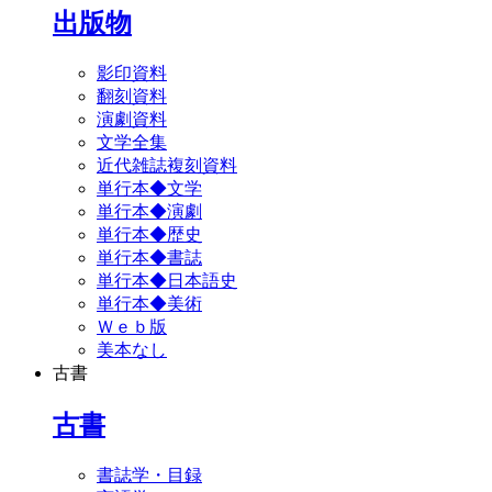
出版物
影印資料
翻刻資料
演劇資料
文学全集
近代雑誌複刻資料
単行本◆文学
単行本◆演劇
単行本◆歴史
単行本◆書誌
単行本◆日本語史
単行本◆美術
Ｗｅｂ版
美本なし
古書
古書
書誌学・目録