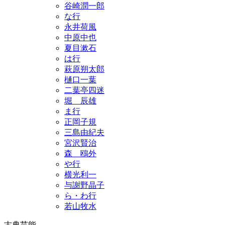
谷崎潤一郎
な行
永井荷風
中原中也
夏目漱石
は行
萩原朔太郎
樋口一葉
二葉亭四迷
堀 辰雄
ま行
正岡子規
三島由紀夫
宮沢賢治
森 鴎外
や行
横光利一
与謝野晶子
ら・わ行
若山牧水
古典芸能