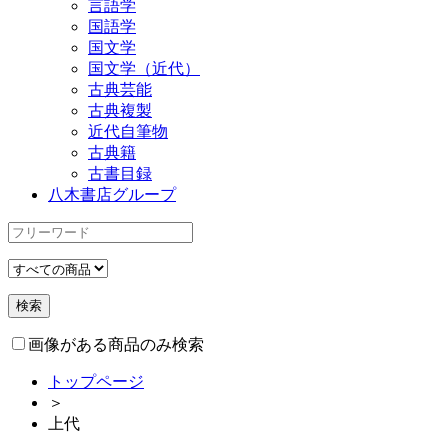
言語学
国語学
国文学
国文学（近代）
古典芸能
古典複製
近代自筆物
古典籍
古書目録
八木書店グループ
画像がある商品のみ検索
トップページ
＞
上代