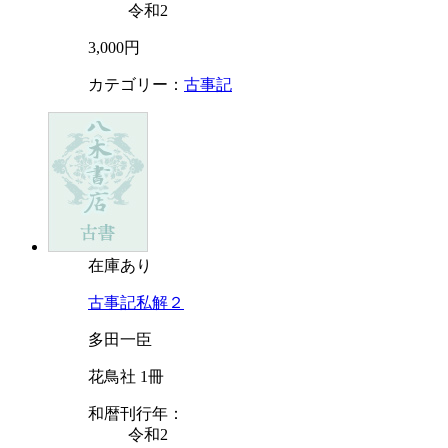
令和2
3,000円
カテゴリー：
古事記
在庫あり
古事記私解２
多田一臣
花鳥社 1冊
和暦刊行年：
令和2