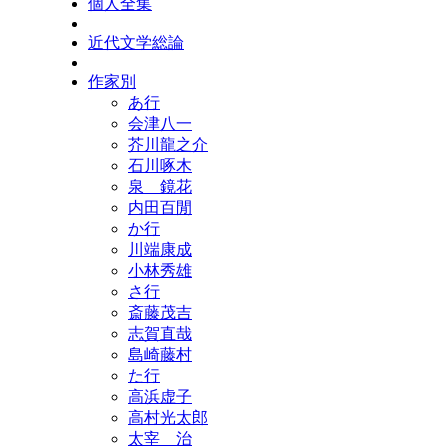
個人全集
近代文学総論
作家別
あ行
会津八一
芥川龍之介
石川啄木
泉 鏡花
内田百閒
か行
川端康成
小林秀雄
さ行
斎藤茂吉
志賀直哉
島崎藤村
た行
高浜虚子
高村光太郎
太宰 治