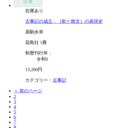
在庫あり
古事記の成立：［歌と散文］の表現史
居駒永幸
花鳥社 1冊
和暦刊行年：
令和6
13,200円
カテゴリー：
古事記
＜ 前のページ
2
3
4
5
6
7
8