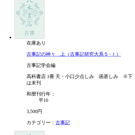
在庫あり
古事記の神々 上（古事記研究大系５−Ⅰ）
古事記学会編
高科書店 1冊 天・小口少点しみ 函甚しみ ※下
は未刊
和暦刊行年：
平10
3,500円
カテゴリー：
古事記