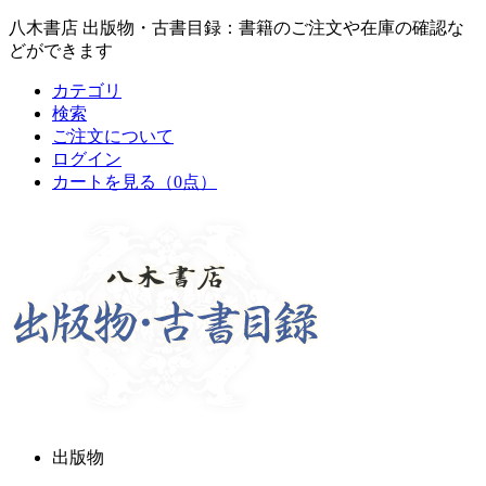
八木書店 出版物・古書目録：書籍のご注文や在庫の確認な
どができます
カテゴリ
検索
ご注文について
ログイン
カートを見る
（0点）
出版物