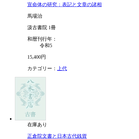
宣命体の研究：表記と文章の諸相
馬場治
汲古書院 1冊
和暦刊行年：
令和5
15,400円
カテゴリー：
上代
在庫あり
正倉院文書と日本古代銭貨