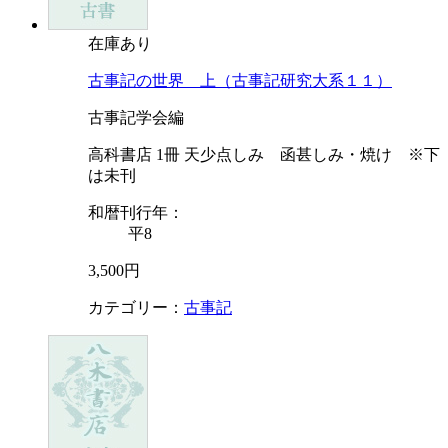
在庫あり
古事記の世界 上（古事記研究大系１１）
古事記学会編
高科書店 1冊 天少点しみ 函甚しみ・焼け ※下
は未刊
和暦刊行年：
平8
3,500円
カテゴリー：
古事記