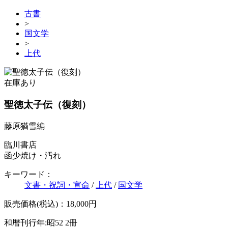
古書
>
国文学
>
上代
在庫あり
聖徳太子伝（復刻）
藤原猶雪編
臨川書店
函少焼け・汚れ
キーワード：
文書・祝詞・宣命
/
上代
/
国文学
販売価格(税込)：18,000円
和暦刊行年:昭52
2冊