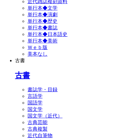
近代雑誌複刻資料
単行本◆文学
単行本◆演劇
単行本◆歴史
単行本◆書誌
単行本◆日本語史
単行本◆美術
Ｗｅｂ版
美本なし
古書
古書
書誌学・目録
言語学
国語学
国文学
国文学（近代）
古典芸能
古典複製
近代自筆物