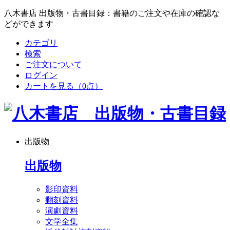
八木書店 出版物・古書目録：書籍のご注文や在庫の確認な
どができます
カテゴリ
検索
ご注文について
ログイン
カートを見る
（0点）
出版物
出版物
影印資料
翻刻資料
演劇資料
文学全集