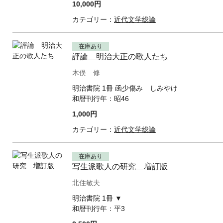
10,000円
カテゴリー：
近代文学総論
在庫あり
評論 明治大正の歌人たち
木俣 修
明治書院 1冊 函少傷み しみやけ
和暦刊行年：
昭46
1,000円
カテゴリー：
近代文学総論
在庫あり
写生派歌人の研究 増訂版
北住敏夫
明治書院 1冊 ▼
和暦刊行年：
平3