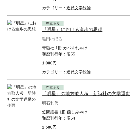
カテゴリー：
近代文学総論
在庫あり
『明星』における進歩の思想
碓田のぼる
青磁社 1冊 カバすれやけ
和暦刊行年：
昭55
1,000円
カテゴリー：
近代文学総論
在庫あり
「明星」の地方歌人考 新詩社の文学運
明石利代
笠間叢書 1冊 函しみやけ
和暦刊行年：
昭54
2,500円