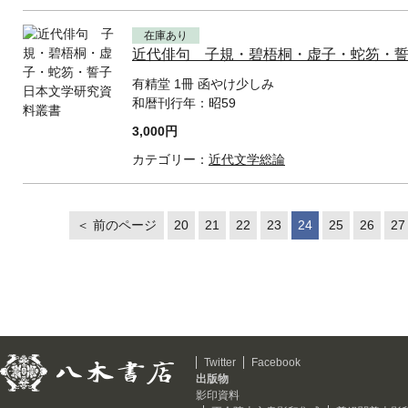
在庫あり
近代俳句 子規・碧梧桐・虚子・蛇笏・
有精堂 1冊 函やけ少しみ
和暦刊行年：
昭59
3,000円
カテゴリー：
近代文学総論
＜ 前のページ
20
21
22
23
24
25
26
27
Twitter
Facebook
出版物
影印資料