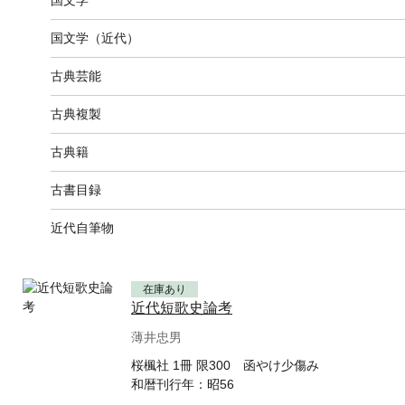
国文学
国文学（近代）
古典芸能
古典複製
古典籍
古書目録
近代自筆物
在庫あり
近代短歌史論考
薄井忠男
桜楓社 1冊 限300 函やけ少傷み
和暦刊行年：
昭56