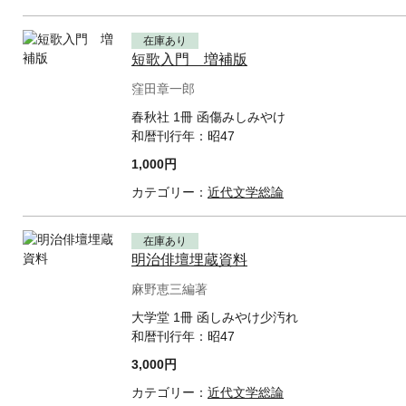
在庫あり
短歌入門 増補版
窪田章一郎
春秋社 1冊 函傷みしみやけ
和暦刊行年：
昭47
1,000円
カテゴリー：
近代文学総論
在庫あり
明治俳壇埋蔵資料
麻野恵三編著
大学堂 1冊 函しみやけ少汚れ
和暦刊行年：
昭47
3,000円
カテゴリー：
近代文学総論