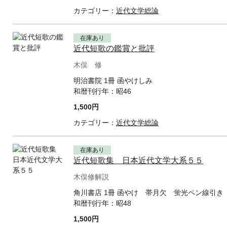
カテゴリー：
近代文学総論
在庫あり
近代短歌の鑑賞と批評
木俣 修
明治書院 1冊 函やけしみ
和暦刊行年：
昭46
1,500円
カテゴリー：
近代文学総論
在庫あり
近代短歌集 日本近代文学大系５５
木俣修解説
角川書店 1冊 函やけ 帯月欠 蛍光ペン線引き
和暦刊行年：
昭48
1,500円