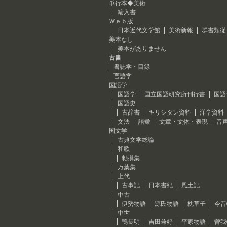
単行本◆美術
輸入書
Ｗｅｂ版
日本近代文学館
美術新報
群書類従
美本なし
美本がありません
古書
書誌学・目録
言語学
国語学
国語学
国立国語研究所刊行書
国語
国語史
古辞書
キリシタン資料
洋学資料
文法
語彙
文章・文体・表現
音
国文学
古典文学総論
和歌
勅撰集
万葉集
上代
古事記
日本書紀
風土記
中古
伊勢物語
源氏物語
枕草子
今昔
中世
鴨長明
吉田兼好
平家物語
曽我