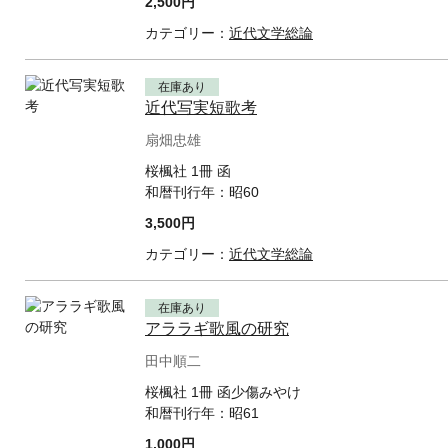
2,500円
カテゴリー：
近代文学総論
在庫あり
近代写実短歌考
扇畑忠雄
桜楓社 1冊 函
和暦刊行年：
昭60
3,500円
カテゴリー：
近代文学総論
在庫あり
アララギ歌風の研究
田中順二
桜楓社 1冊 函少傷みやけ
和暦刊行年：
昭61
1,000円