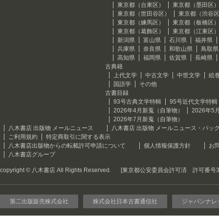
東京都（台東区）
東京都（墨田区
東京都（世田谷区）
東京都（渋谷
東京都（練馬区）
東京都（板橋区
東京都（葛飾区）
東京都（江東区
新潟県
富山県
石川県
福井県
兵庫県
奈良県
和歌山県
鳥取県
高知県
福岡県
佐賀県
長崎県
古典籍
上代文学
中古文学
中世文学
絵
国語学
その他
古書目録
93号古典文学特輯
95号近代文学特輯
2026年4月新蒐（自筆物）
2026年
2026年7月新蒐（自筆物）
八木書店 出版物 メールニュース
八木書店 出版物 メールニュース・バッ
ご利用規約
特定商取引に関する表示
八木書店出版物からの転載許可申請について
個人情報保護方針
お
八木書店グループ
copyright © 八木書店 All Rights Reserved.
[東京都公安委員会許可済 許可番号301
第二出版販売株式会社
株式会社日本古書通信社
ジャパンナレ