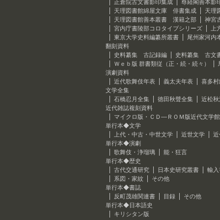
正倉院古文書影印集成
尊経閣善本影
天理図書館綿屋文庫 俳書集成
天理
天理図書館善本叢書 漢籍之部
神宮
宮内庁書陵部コロタイプシリーズ
上
東京大学史料編纂所叢書
尾州家河内
翻刻資料
史料纂集 古記録編
史料纂集 古文
Ｗｅｂ版 群書類従（正・続・続々）
演劇資料
近代歌舞伎年表
義太夫年表
喜多村
文学全集
石橋忍月全集
徳田秋聲全集
近松秋
近代雑誌複刻資料
マイクロ版・ＣＤ―ＲＯＭ版近代文学館
単行本◆文学
上代・中古・中世文学
近世文学
近
単行本◆演劇
歌舞伎・浄瑠璃
能・狂言
単行本◆歴史
古代交通研究
日本史研究叢書
輸入
系図・家紋
その他
単行本◆書誌
反町茂雄関連書
目録
その他
単行本◆日本語史
キリシタン版