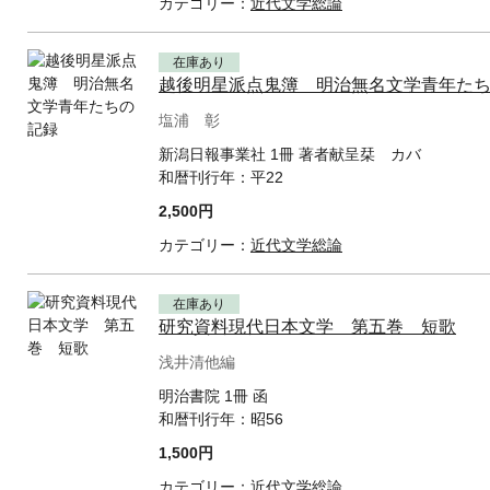
カテゴリー：
近代文学総論
在庫あり
越後明星派点鬼簿 明治無名文学青年た
塩浦 彰
新潟日報事業社 1冊 著者献呈栞 カバ
和暦刊行年：
平22
2,500円
カテゴリー：
近代文学総論
在庫あり
研究資料現代日本文学 第五巻 短歌
浅井清他編
明治書院 1冊 函
和暦刊行年：
昭56
1,500円
カテゴリー：
近代文学総論