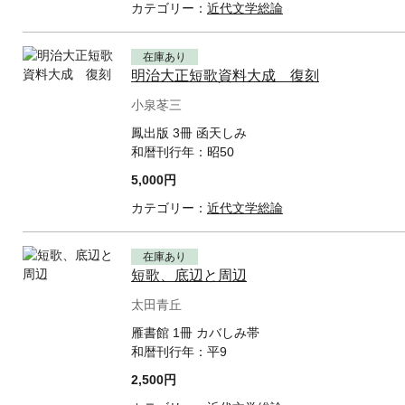
カテゴリー：
近代文学総論
在庫あり
明治大正短歌資料大成 復刻
小泉苳三
鳳出版 3冊 函天しみ
和暦刊行年：
昭50
5,000円
カテゴリー：
近代文学総論
在庫あり
短歌、底辺と周辺
太田青丘
雁書館 1冊 カバしみ帯
和暦刊行年：
平9
2,500円