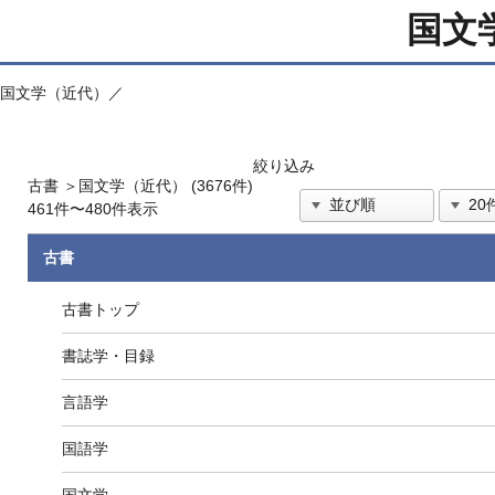
国文
国文学（近代）／
絞り込み
古書
＞
国文学（近代） (3676件)
461件〜480件表示
古書
古書トップ
書誌学・目録
言語学
国語学