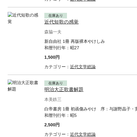
在庫あり
近代短歌の感覚
森脇一夫
新自由社 1冊 再版裸本やけしみ
和暦刊行年：
昭27
1,500円
カテゴリー：
近代文学総論
在庫あり
明治大正歌書解題
本美鉄三
白帝書房 1冊 初函傷みやけ 序：与謝野晶子・
和暦刊行年：
昭5
2,500円
カテゴリー：
近代文学総論