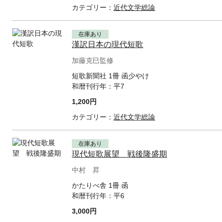
カテゴリー：
近代文学総論
在庫あり
漢訳日本の現代短歌
加藤克巳監修
短歌新聞社 1冊 函少やけ
和暦刊行年：
平7
1,200円
カテゴリー：
近代文学総論
在庫あり
現代短歌展望 戦後隆盛期
中村 昇
かたりべ舎 1冊 函
和暦刊行年：
平6
3,000円