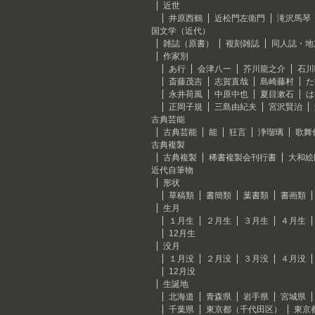
近世
井原西鶴
近松門左衛門
滝沢馬琴
国文学（近代）
雑誌（原書）
複刻雑誌
同人誌・地
作家別
あ行
会津八一
芥川龍之介
石川
斎藤茂吉
志賀直哉
島崎藤村
た
永井荷風
中原中也
夏目漱石
は
正岡子規
三島由紀夫
宮沢賢治
古典芸能
古典芸能
能
狂言
浄瑠璃
歌舞
古典複製
古典複製
稀書複製会刊行書
大和絵
近代自筆物
形状
草稿類
書簡類
葉書類
書画類
生月
１月生
２月生
３月生
４月生
12月生
没月
１月没
２月没
３月没
４月没
12月没
生誕地
北海道
青森県
岩手県
宮城県
千葉県
東京都（千代田区）
東京