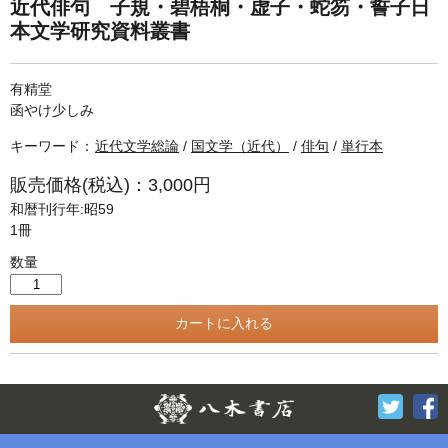
単行本◆日本語史
古書目録
近代俳句 子規・碧梧桐・虚子・蛇笏・誓子日
本文学研究資料叢書
単行本◆美術
Ｗｅｂ版
有精堂
函やけ少しみ
美本なし
キーワード：
近代文学総論
/
国文学（近代）
/
俳句
/
単行本
販売価格(税込)：3,000円
和暦刊行年:昭59
1冊
数量
Twitter
F