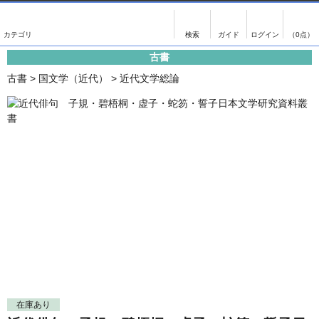
出版物
古書
画像がある商品のみ検索
（0点）
古書
出版物
古書
古書
>
国文学（近代）
>
近代文学総論
影印資料
書誌学・目録
翻刻資料
言語学
演劇資料
国語学
文学全集
国文学
近代雑誌複刻資料
国文学（近代）
単行本◆文学
古典芸能
単行本◆演劇
古典複製
単行本◆歴史
近代自筆物
単行本◆書誌
古典籍
在庫あり