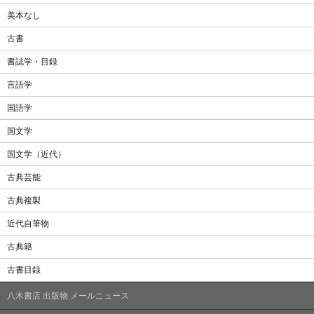
美本なし
古書
書誌学・目録
言語学
国語学
国文学
国文学（近代）
古典芸能
古典複製
近代自筆物
古典籍
古書目録
八木書店 出版物 メールニュース