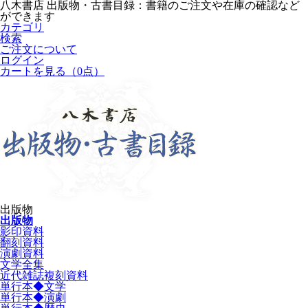
八木書店 出版物・古書目録：書籍のご注文や在庫の確認など
ができます
カテゴリ
検索
ご注文について
ログイン
カートを見る
（0点）
出版物
出版物
影印資料
翻刻資料
演劇資料
文学全集
近代雑誌複刻資料
単行本◆文学
単行本◆演劇