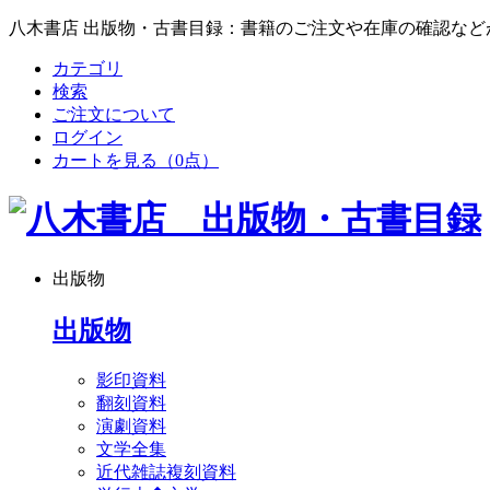
八木書店 出版物・古書目録：書籍のご注文や在庫の確認など
カテゴリ
検索
ご注文について
ログイン
カートを見る
（0点）
出版物
出版物
影印資料
翻刻資料
演劇資料
文学全集
近代雑誌複刻資料