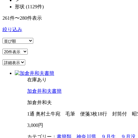
＞
形状 (1129件)
261件〜280件表示
絞り込み
在庫あり
加倉井和夫書簡
加倉井和夫
1通 奥村土牛宛 毛筆 便箋3枚18行 封筒付 昭5
3,000円
カテゴリー：
書簡類
、
神奈川県
、
９月生
、
９月没