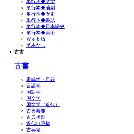
単行本◆文学
単行本◆演劇
単行本◆歴史
単行本◆書誌
単行本◆日本語史
単行本◆美術
Ｗｅｂ版
美本なし
古書
古書
書誌学・目録
言語学
国語学
国文学
国文学（近代）
古典芸能
古典複製
近代自筆物
古典籍