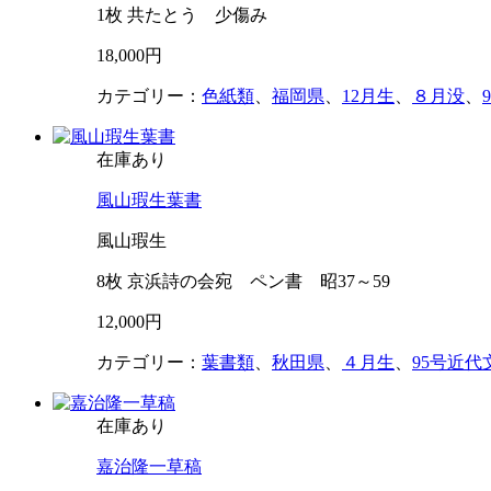
1枚 共たとう 少傷み
18,000円
カテゴリー：
色紙類
、
福岡県
、
12月生
、
８月没
、
在庫あり
風山瑕生葉書
風山瑕生
8枚 京浜詩の会宛 ペン書 昭37～59
12,000円
カテゴリー：
葉書類
、
秋田県
、
４月生
、
95号近代
在庫あり
嘉治隆一草稿