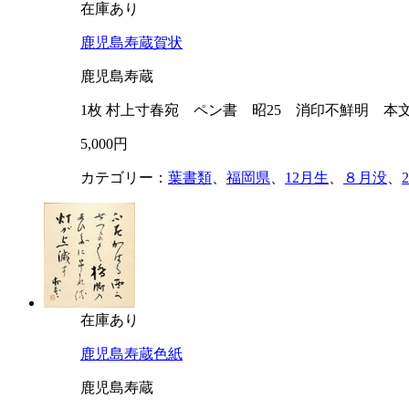
在庫あり
鹿児島寿蔵賀状
鹿児島寿蔵
1枚 村上寸春宛 ペン書 昭25 消印不鮮明 本
5,000円
カテゴリー：
葉書類
、
福岡県
、
12月生
、
８月没
、
在庫あり
鹿児島寿蔵色紙
鹿児島寿蔵