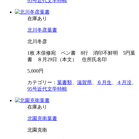
95号近代文学特輯
在庫あり
北川冬彦葉書
北川冬彦
1枚 木俣修宛 ペン書 8行 消印不鮮明 5円葉
書 ８月29日（本文） 住所氏名印
5,000円
カテゴリー：
葉書類
、
滋賀県
、
６月生
、
４月没
、
95号近代文学特輯
在庫あり
北園克衛葉書
北園克衛