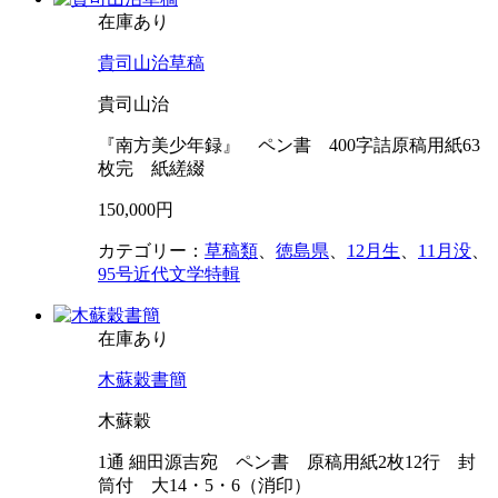
在庫あり
貴司山治草稿
貴司山治
『南方美少年録』 ペン書 400字詰原稿用紙63
枚完 紙縒綴
150,000円
カテゴリー：
草稿類
、
徳島県
、
12月生
、
11月没
、
95号近代文学特輯
在庫あり
木蘇穀書簡
木蘇穀
1通 細田源吉宛 ペン書 原稿用紙2枚12行 封
筒付 大14・5・6（消印）