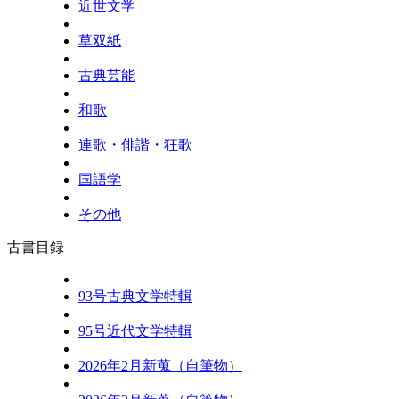
近世文学
草双紙
古典芸能
和歌
連歌・俳諧・狂歌
国語学
その他
古書目録
93号古典文学特輯
95号近代文学特輯
2026年2月新蒐（自筆物）