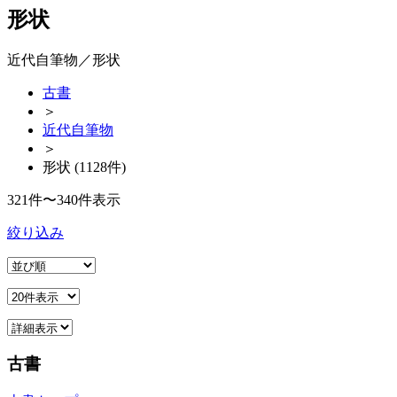
形状
近代自筆物／形状
古書
＞
近代自筆物
＞
形状 (1128件)
321件〜340件表示
絞り込み
古書