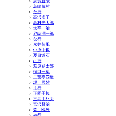
志賀直哉
島崎藤村
た行
高浜虚子
高村光太郎
太宰 治
谷崎潤一郎
な行
永井荷風
中原中也
夏目漱石
は行
萩原朔太郎
樋口一葉
二葉亭四迷
堀 辰雄
ま行
正岡子規
三島由紀夫
宮沢賢治
森 鴎外
や行