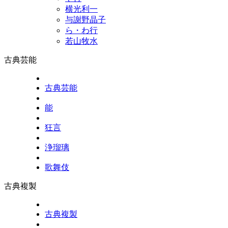
横光利一
与謝野晶子
ら・わ行
若山牧水
古典芸能
古典芸能
能
狂言
浄瑠璃
歌舞伎
古典複製
古典複製