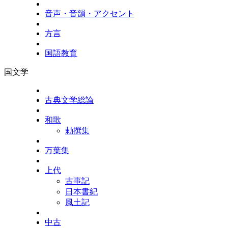
音声・音韻・アクセント
方言
国語教育
国文学
古典文学総論
和歌
勅撰集
万葉集
上代
古事記
日本書紀
風土記
中古