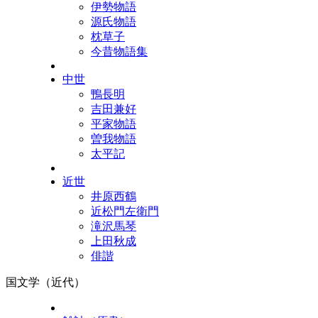
伊勢物語
源氏物語
枕草子
今昔物語集
中世
鴨長明
吉田兼好
平家物語
曽我物語
太平記
近世
井原西鶴
近松門左衛門
滝沢馬琴
上田秋成
俳諧
国文学（近代）