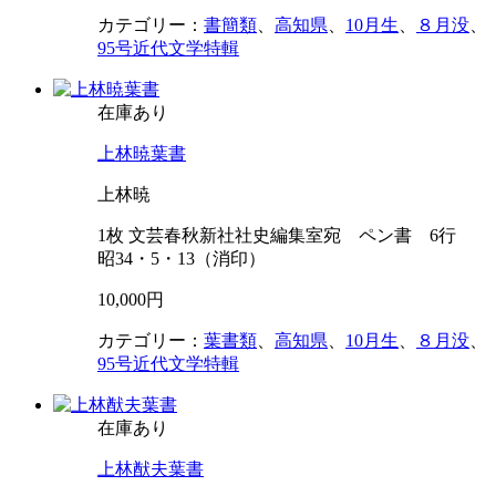
カテゴリー：
書簡類
、
高知県
、
10月生
、
８月没
、
95号近代文学特輯
在庫あり
上林暁葉書
上林暁
1枚 文芸春秋新社社史編集室宛 ペン書 6行
昭34・5・13（消印）
10,000円
カテゴリー：
葉書類
、
高知県
、
10月生
、
８月没
、
95号近代文学特輯
在庫あり
上林猷夫葉書