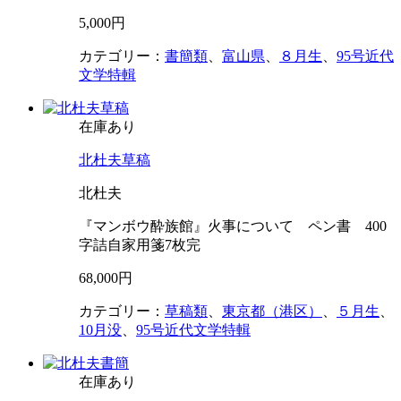
5,000円
カテゴリー：
書簡類
、
富山県
、
８月生
、
95号近代
文学特輯
在庫あり
北杜夫草稿
北杜夫
『マンボウ酔族館』火事について ペン書 400
字詰自家用箋7枚完
68,000円
カテゴリー：
草稿類
、
東京都（港区）
、
５月生
、
10月没
、
95号近代文学特輯
在庫あり