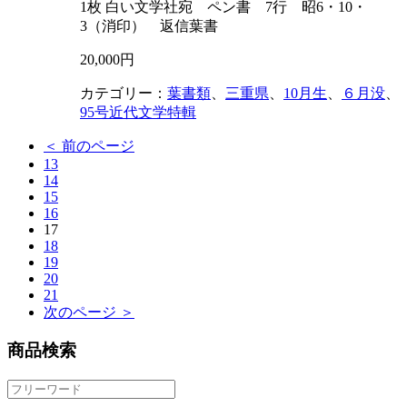
1枚 白い文学社宛 ペン書 7行 昭6・10・
3（消印） 返信葉書
20,000円
カテゴリー：
葉書類
、
三重県
、
10月生
、
６月没
、
95号近代文学特輯
＜ 前のページ
13
14
15
16
17
18
19
20
21
次のページ ＞
商品検索