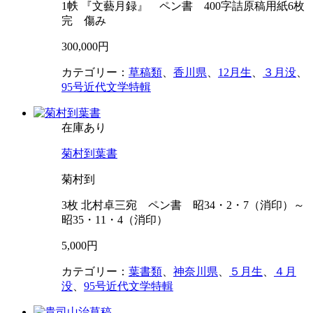
1帙 『文藝月録』 ペン書 400字詰原稿用紙6枚
完 傷み
300,000円
カテゴリー：
草稿類
、
香川県
、
12月生
、
３月没
、
95号近代文学特輯
在庫あり
菊村到葉書
菊村到
3枚 北村卓三宛 ペン書 昭34・2・7（消印）～
昭35・11・4（消印）
5,000円
カテゴリー：
葉書類
、
神奈川県
、
５月生
、
４月
没
、
95号近代文学特輯