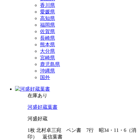
香川県
愛媛県
高知県
福岡県
佐賀県
長崎県
熊本県
大分県
宮崎県
鹿児島県
沖縄県
国外
在庫あり
河盛好蔵葉書
河盛好蔵
1枚 北村卓三宛 ペン書 7行 昭34・11・6（消
印） 返信葉書