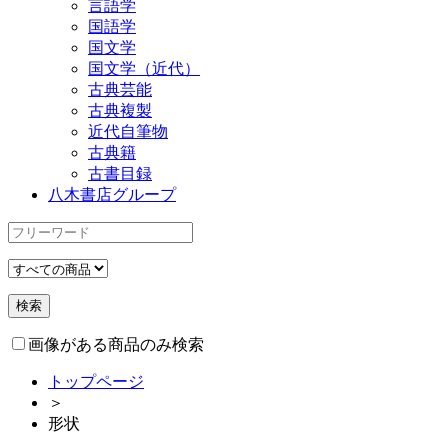
言語学
国語学
国文学
国文学（近代）
古典芸能
古典複製
近代自筆物
古典籍
古書目録
八木書店グループ
画像がある商品のみ検索
トップページ
＞
形状