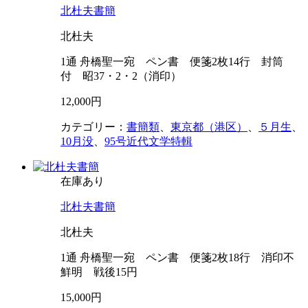
北杜夫書簡
北杜夫
1通 舟橋聖一宛 ペン書 便箋2枚14行 封筒
付 昭37・2・2（消印）
12,000円
カテゴリー：
書簡類
、
東京都（港区）
、
５月生
、
10月没
、
95号近代文学特輯
在庫あり
北杜夫書簡
北杜夫
1通 舟橋聖一宛 ペン書 便箋2枚18行 消印不
鮮明 戦後15円
15,000円