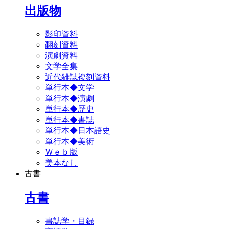
出版物
影印資料
翻刻資料
演劇資料
文学全集
近代雑誌複刻資料
単行本◆文学
単行本◆演劇
単行本◆歴史
単行本◆書誌
単行本◆日本語史
単行本◆美術
Ｗｅｂ版
美本なし
古書
古書
書誌学・目録