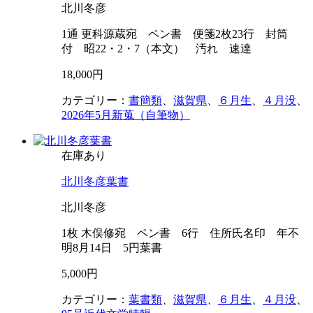
北川冬彦
1通 更科源蔵宛 ペン書 便箋2枚23行 封筒
付 昭22・2・7（本文） 汚れ 速達
18,000円
カテゴリー：
書簡類
、
滋賀県
、
６月生
、
４月没
、
2026年5月新蒐（自筆物）
在庫あり
北川冬彦葉書
北川冬彦
1枚 木俣修宛 ペン書 6行 住所氏名印 年不
明8月14日 5円葉書
5,000円
カテゴリー：
葉書類
、
滋賀県
、
６月生
、
４月没
、