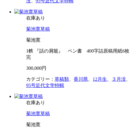
没
、
95号近代文学特輯
在庫あり
菊池寛草稿
菊池寛
1帙 『話の屑籠』 ペン書 400字詰原稿用紙6枚
完
300,000円
カテゴリー：
草稿類
、
香川県
、
12月生
、
３月没
、
95号近代文学特輯
在庫あり
菊池寛草稿
菊池寛