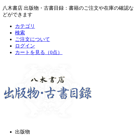
八木書店 出版物・古書目録：書籍のご注文や在庫の確認な
どができます
カテゴリ
検索
ご注文について
ログイン
カートを見る
（0点）
出版物