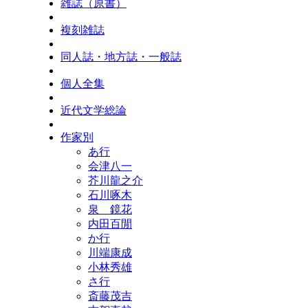
雑誌（原書）
複刻雑誌
同人誌・地方誌・一般誌
個人全集
近代文学総論
作家別
あ行
会津八一
芥川龍之介
石川啄木
泉 鏡花
内田百閒
か行
川端康成
小林秀雄
さ行
斎藤茂吉