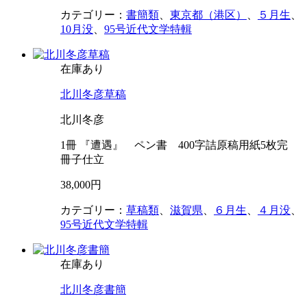
カテゴリー：
書簡類
、
東京都（港区）
、
５月生
、
10月没
、
95号近代文学特輯
在庫あり
北川冬彦草稿
北川冬彦
1冊 『遭遇』 ペン書 400字詰原稿用紙5枚完
冊子仕立
38,000円
カテゴリー：
草稿類
、
滋賀県
、
６月生
、
４月没
、
95号近代文学特輯
在庫あり
北川冬彦書簡