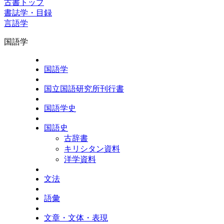
古書トップ
書誌学・目録
言語学
国語学
国語学
国立国語研究所刊行書
国語学史
国語史
古辞書
キリシタン資料
洋学資料
文法
語彙
文章・文体・表現