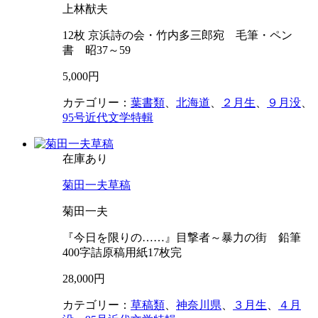
上林猷夫
12枚 京浜詩の会・竹内多三郎宛 毛筆・ペン
書 昭37～59
5,000円
カテゴリー：
葉書類
、
北海道
、
２月生
、
９月没
、
95号近代文学特輯
在庫あり
菊田一夫草稿
菊田一夫
『今日を限りの……』目撃者～暴力の街 鉛筆
400字詰原稿用紙17枚完
28,000円
カテゴリー：
草稿類
、
神奈川県
、
３月生
、
４月