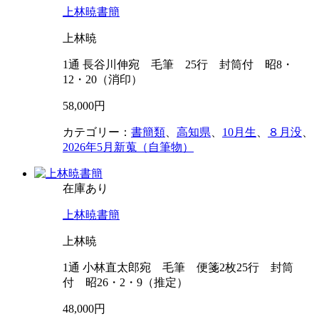
上林暁書簡
上林暁
1通 長谷川伸宛 毛筆 25行 封筒付 昭8・
12・20（消印）
58,000円
カテゴリー：
書簡類
、
高知県
、
10月生
、
８月没
、
2026年5月新蒐（自筆物）
在庫あり
上林暁書簡
上林暁
1通 小林直太郎宛 毛筆 便箋2枚25行 封筒
付 昭26・2・9（推定）
48,000円