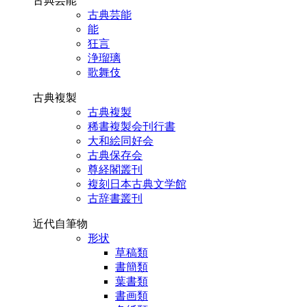
古典芸能
古典芸能
能
狂言
浄瑠璃
歌舞伎
古典複製
古典複製
稀書複製会刊行書
大和絵同好会
古典保存会
尊経閣叢刊
複刻日本古典文学館
古辞書叢刊
近代自筆物
形状
草稿類
書簡類
葉書類
書画類