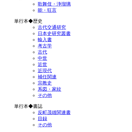
歌舞伎・浄瑠璃
能・狂言
単行本◆歴史
古代交通研究
日本史研究叢書
輸入書
考古学
古代
中世
近世
近現代
補任関連
宗教史
系図・家紋
その他
単行本◆書誌
反町茂雄関連書
目録
その他