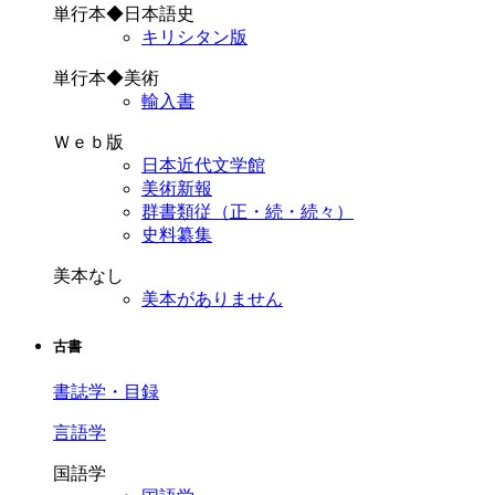
単行本◆日本語史
キリシタン版
単行本◆美術
輸入書
Ｗｅｂ版
日本近代文学館
美術新報
群書類従（正・続・続々）
史料纂集
美本なし
美本がありません
古書
書誌学・目録
言語学
国語学