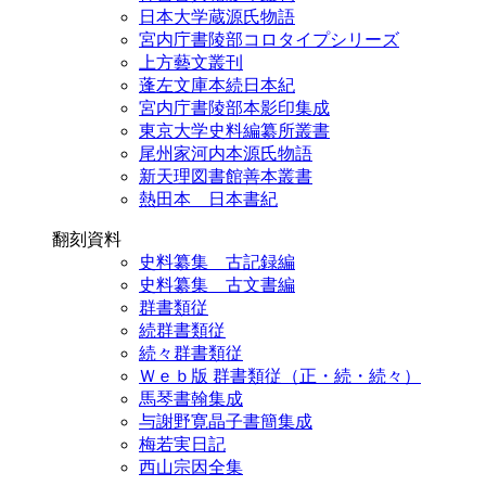
日本大学蔵源氏物語
宮内庁書陵部コロタイプシリーズ
上方藝文叢刊
蓬左文庫本続日本紀
宮内庁書陵部本影印集成
東京大学史料編纂所叢書
尾州家河内本源氏物語
新天理図書館善本叢書
熱田本 日本書紀
翻刻資料
史料纂集 古記録編
史料纂集 古文書編
群書類従
続群書類従
続々群書類従
Ｗｅｂ版 群書類従（正・続・続々）
馬琴書翰集成
与謝野寛晶子書簡集成
梅若実日記
西山宗因全集