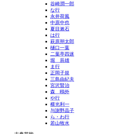
谷崎潤一郎
な行
永井荷風
中原中也
夏目漱石
は行
萩原朔太郎
樋口一葉
二葉亭四迷
堀 辰雄
ま行
正岡子規
三島由紀夫
宮沢賢治
森 鴎外
や行
横光利一
与謝野晶子
ら・わ行
若山牧水