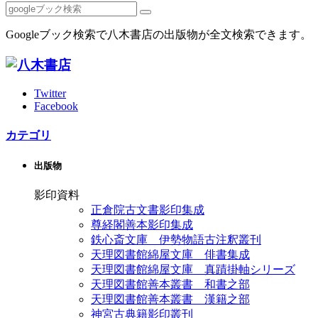
Googleブック検索で八木書店の出版物が全文検索できます。
Twitter
Facebook
カテゴリ
出版物
影印資料
正倉院古文書影印集成
尊経閣善本影印集成
鉄心斎文庫 伊勢物語古注釈叢刊
天理図書館綿屋文庫 俳書集成
天理図書館綿屋文庫 真蹟掛軸シリーズ
天理図書館善本叢書 和書之部
天理図書館善本叢書 漢籍之部
神宮古典籍影印叢刊