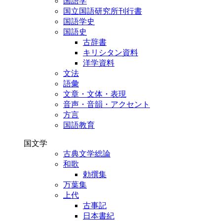
国語学
国立国語研究所刊行書
国語学史
国語史
古辞書
キリシタン資料
洋学資料
文法
語彙
文章・文体・表現
音声・音韻・アクセント
方言
国語教育
国文学
古典文学総論
和歌
勅撰集
万葉集
上代
古事記
日本書紀