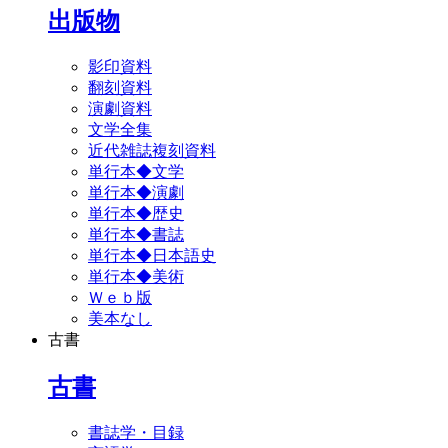
出版物
影印資料
翻刻資料
演劇資料
文学全集
近代雑誌複刻資料
単行本◆文学
単行本◆演劇
単行本◆歴史
単行本◆書誌
単行本◆日本語史
単行本◆美術
Ｗｅｂ版
美本なし
古書
古書
書誌学・目録