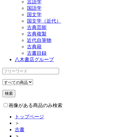
言語学
国語学
国文学
国文学（近代）
古典芸能
古典複製
近代自筆物
古典籍
古書目録
八木書店グループ
画像がある商品のみ検索
トップページ
＞
古書
＞