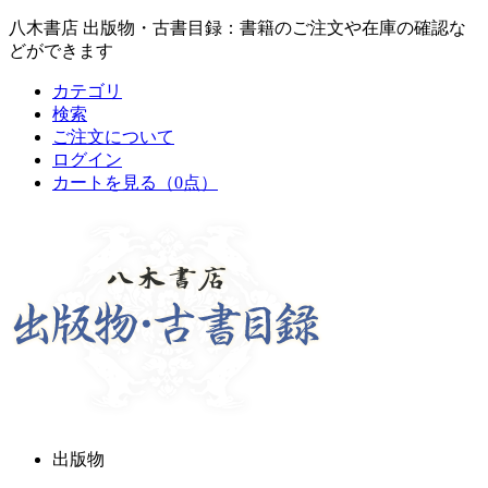
八木書店 出版物・古書目録：書籍のご注文や在庫の確認な
どができます
カテゴリ
検索
ご注文について
ログイン
カートを見る
（0点）
出版物