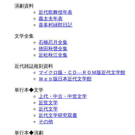
演劇資料
近代歌舞伎年表
義太夫年表
喜多村緑郎日記
文学全集
石橋忍月全集
徳田秋聲全集
近松秋江全集
近代雑誌複刻資料
マイクロ版・ＣＤ―ＲＯＭ版近代文学館
Ｗｅｂ版日本近代文学館
単行本◆文学
上代・中古・中世文学
近世文学
近代文学
近代文学研究双書
その他
単行本◆演劇