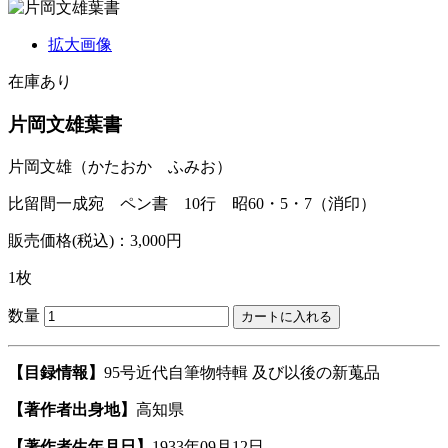
拡大画像
在庫あり
片岡文雄葉書
片岡文雄
（かたおか ふみお）
比留間一成宛 ペン書 10行 昭60・5・7（消印）
販売価格(税込)：3,000円
1枚
数量
【目録情報】
95号近代自筆物特輯 及び以後の新蒐品
【著作者出身地】
高知県
【著作者生年月日】
1933年09月12日