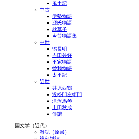
風土記
中古
伊勢物語
源氏物語
枕草子
今昔物語集
中世
鴨長明
吉田兼好
平家物語
曽我物語
太平記
近世
井原西鶴
近松門左衛門
滝沢馬琴
上田秋成
俳諧
国文学（近代）
雑誌（原書）
複刻雑誌