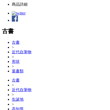
商品詳細
古書
古書
>
近代自筆物
>
形状
>
葉書類
古書
>
近代自筆物
>
生誕地
>
高知県