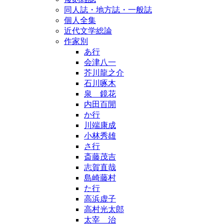
同人誌・地方誌・一般誌
個人全集
近代文学総論
作家別
あ行
会津八一
芥川龍之介
石川啄木
泉 鏡花
内田百閒
か行
川端康成
小林秀雄
さ行
斎藤茂吉
志賀直哉
島崎藤村
た行
高浜虚子
高村光太郎
太宰 治