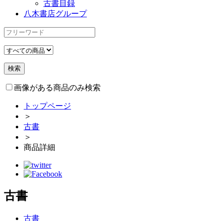
古書目録
八木書店グループ
画像がある商品のみ検索
トップページ
＞
古書
＞
商品詳細
古書
古書