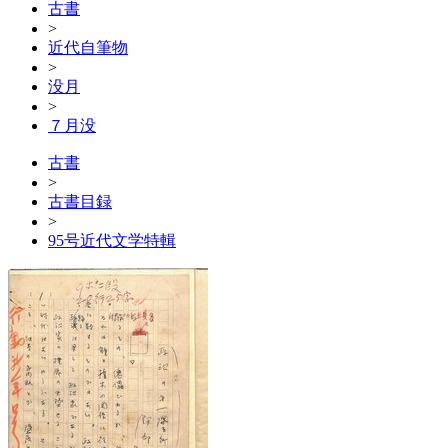
古書
>
近代自筆物
>
没月
>
７月没
古書
>
古書目録
>
95号近代文学特輯