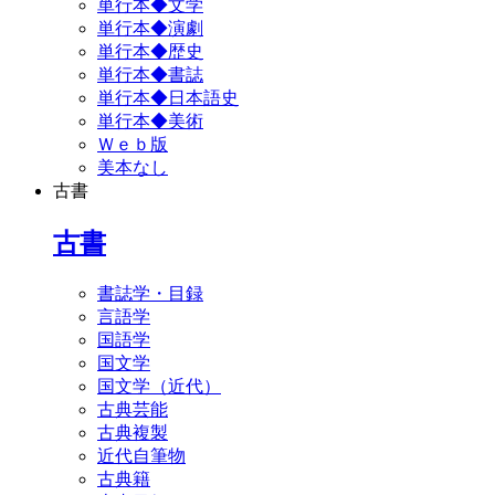
単行本◆文学
単行本◆演劇
単行本◆歴史
単行本◆書誌
単行本◆日本語史
単行本◆美術
Ｗｅｂ版
美本なし
古書
古書
書誌学・目録
言語学
国語学
国文学
国文学（近代）
古典芸能
古典複製
近代自筆物
古典籍