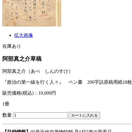
拡大画像
在庫あり
阿部真之介草稿
阿部真之介
（あべ しんのすけ）
『政治の第一線を行く人々』 ペン書 200字詰原稿用紙18
販売価格(税込)：10,000円
1冊
数量
【目録情報】
95号近代自筆物特輯 及び以後の新蒐品