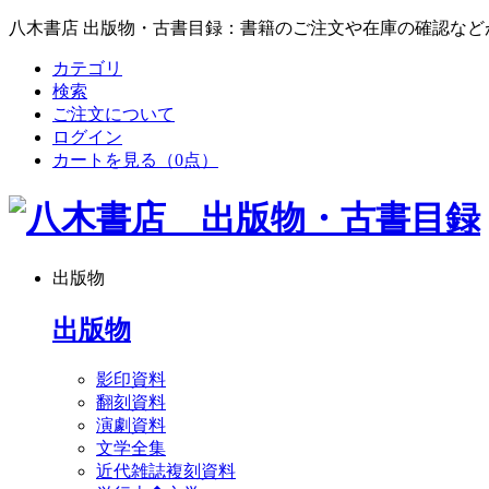
八木書店 出版物・古書目録：書籍のご注文や在庫の確認など
カテゴリ
検索
ご注文について
ログイン
カートを見る
（0点）
出版物
出版物
影印資料
翻刻資料
演劇資料
文学全集
近代雑誌複刻資料