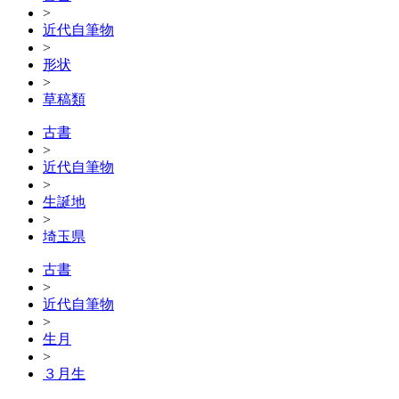
>
近代自筆物
>
形状
>
草稿類
古書
>
近代自筆物
>
生誕地
>
埼玉県
古書
>
近代自筆物
>
生月
>
３月生