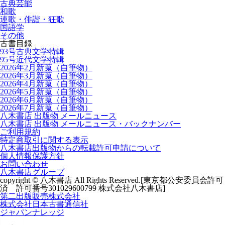
古典芸能
和歌
連歌・俳諧・狂歌
国語学
その他
古書目録
93号古典文学特輯
95号近代文学特輯
2026年2月新蒐（自筆物）
2026年3月新蒐（自筆物）
2026年4月新蒐（自筆物）
2026年5月新蒐（自筆物）
2026年6月新蒐（自筆物）
2026年7月新蒐（自筆物）
八木書店 出版物 メールニュース
八木書店 出版物 メールニュース・バックナンバー
ご利用規約
特定商取引に関する表示
八木書店出版物からの転載許可申請について
個人情報保護方針
お問い合わせ
八木書店グループ
copyright © 八木書店 All Rights Reserved.
[東京都公安委員会許可
済 許可番号301029600799 株式会社八木書店]
第二出版販売株式会社
株式会社日本古書通信社
ジャパンナレッジ