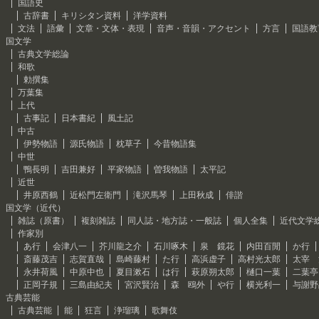
国語史
古辞書
キリシタン資料
洋学資料
文法
語彙
文章・文体・表現
音声・音韻・アクセント
方言
国語教
国文学
古典文学総論
和歌
勅撰集
万葉集
上代
古事記
日本書紀
風土記
中古
伊勢物語
源氏物語
枕草子
今昔物語集
中世
鴨長明
吉田兼好
平家物語
曽我物語
太平記
近世
井原西鶴
近松門左衛門
滝沢馬琴
上田秋成
俳諧
国文学（近代）
雑誌（原書）
複刻雑誌
同人誌・地方誌・一般誌
個人全集
近代文学
作家別
あ行
会津八一
芥川龍之介
石川啄木
泉 鏡花
内田百閒
か行
斎藤茂吉
志賀直哉
島崎藤村
た行
高浜虚子
高村光太郎
太宰 
永井荷風
中原中也
夏目漱石
は行
萩原朔太郎
樋口一葉
二葉亭
正岡子規
三島由紀夫
宮沢賢治
森 鴎外
や行
横光利一
与謝野
古典芸能
古典芸能
能
狂言
浄瑠璃
歌舞伎