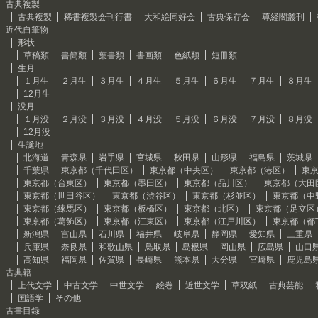
古典複製
古典複製
稀書複製会刊行書
大和絵同好会
古典保存会
尊経閣叢刊
近代自筆物
形状
草稿類
書簡類
葉書類
書画類
色紙類
短冊類
生月
１月生
２月生
３月生
４月生
５月生
６月生
７月生
８月生
12月生
没月
１月没
２月没
３月没
４月没
５月没
６月没
７月没
８月没
12月没
生誕地
北海道
青森県
岩手県
宮城県
秋田県
山形県
福島県
茨城県
千葉県
東京都（千代田区）
東京都（中央区）
東京都（港区）
東
東京都（台東区）
東京都（墨田区）
東京都（品川区）
東京都（大田
東京都（世田谷区）
東京都（渋谷区）
東京都（杉並区）
東京都（中
東京都（練馬区）
東京都（板橋区）
東京都（北区）
東京都（足立区
東京都（葛飾区）
東京都（江東区）
東京都（江戸川区）
東京都（都
新潟県
富山県
石川県
福井県
岐阜県
静岡県
愛知県
三重県
兵庫県
奈良県
和歌山県
鳥取県
島根県
岡山県
広島県
山口
高知県
福岡県
佐賀県
長崎県
熊本県
大分県
宮崎県
鹿児島
古典籍
上代文学
中古文学
中世文学
絵巻
近世文学
草双紙
古典芸能
国語学
その他
古書目録