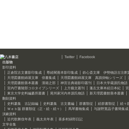
Twitter
Facebook
出版物
影印資料
正倉院古文書影印集成
尊経閣善本影印集成
鉄心斎文庫 伊勢物語古注釈
天理図書館綿屋文庫 俳書集成
天理図書館綿屋文庫 真蹟掛軸シリーズ
天理図書館善本叢書 漢籍之部
神宮古典籍影印叢刊
日本大学蔵源氏物語
宮内庁書陵部コロタイプシリーズ
上方藝文叢刊
蓬左文庫本続日本紀
宮
東京大学史料編纂所叢書
尾州家河内本源氏物語
新天理図書館善本叢書
翻刻資料
史料纂集 古記録編
史料纂集 古文書編
群書類従
続群書類従
続々
Ｗｅｂ版 群書類従（正・続・続々）
馬琴書翰集成
与謝野寛晶子書簡集成
演劇資料
近代歌舞伎年表
義太夫年表
喜多村緑郎日記
文学全集