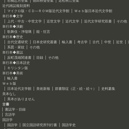
石橋忍月全集
徳田秋聲全集
近松秋江全集
近代雑誌複刻資料
マイクロ版・ＣＤ―ＲＯＭ版近代文学館
Ｗｅｂ版日本近代文学館
単行本◆文学
上代・中古・中世文学
近世文学
近代文学
近代文学研究双書
その他
単行本◆演劇
歌舞伎・浄瑠璃
能・狂言
単行本◆歴史
古代交通研究
日本史研究叢書
輸入書
考古学
古代
中世
近世
系図・家紋
その他
単行本◆書誌
反町茂雄関連書
目録
その他
単行本◆日本語史
キリシタン版
単行本◆美術
輸入書
Ｗｅｂ版
日本近代文学館
美術新報
群書類従（正・続・続々）
史料纂集
美本なし
美本がありません
古書
書誌学・目録
言語学
国語学
国語学
国立国語研究所刊行書
国語学史