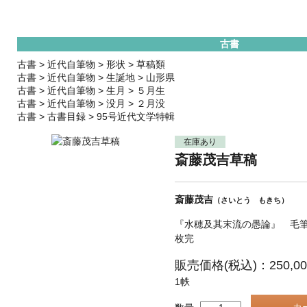
古書
古書
>
近代自筆物
>
形状
>
草稿類
古書
>
近代自筆物
>
生誕地
>
山形県
古書
>
近代自筆物
>
生月
>
５月生
古書
>
近代自筆物
>
没月
>
２月没
古書
>
古書目録
>
95号近代文学特輯
在庫あり
斎藤茂吉草稿
斎藤茂吉
（さいとう もきち）
『水穂及其末流の愚論』 毛筆
枚完
販売価格(税込)：250,0
1帙