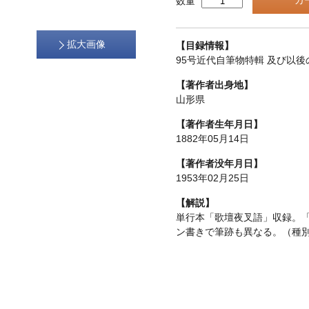
数量
拡大画像
【目録情報】
95号近代自筆物特輯 及び以後
【著作者出身地】
山形県
【著作者生年月日】
1882年05月14日
【著作者没年月日】
1953年02月25日
【解説】
単行本「歌壇夜叉語」収録。
ン書きで筆跡も異なる。（種