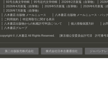
93号古典文学特輯
95号近代文学特輯
2026年2月新蒐（自筆物）
202
2026年4月新蒐（自筆物）
2026年5月新蒐（自筆物）
2026年6月新蒐（
2026年7月新蒐（自筆物）
八木書店 出版物 メールニュース
八木書店 出版物 メールニュース・バッ
ご利用規約
特定商取引に関する表示
八木書店出版物からの転載許可申請について
個人情報保護方針
お
八木書店グループ
copyright © 八木書店 All Rights Reserved.
[東京都公安委員会許可済 許可番号301
第二出版販売株式会社
株式会社日本古書通信社
ジャパンナレ